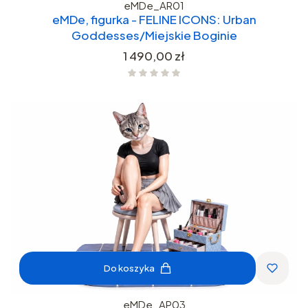
eMDe_AR01
eMDe, figurka - FELINE ICONS: Urban
Goddesses/Miejskie Boginie
Cena
1 490,00 zł
Do koszyka
eMDe_AP03