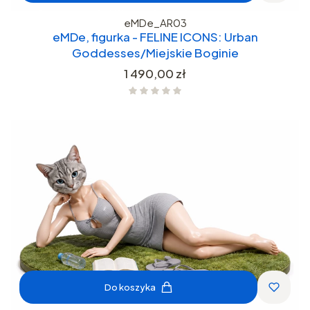
eMDe_AR03
eMDe, figurka - FELINE ICONS: Urban
Goddesses/Miejskie Boginie
Cena
1 490,00 zł
Do koszyka