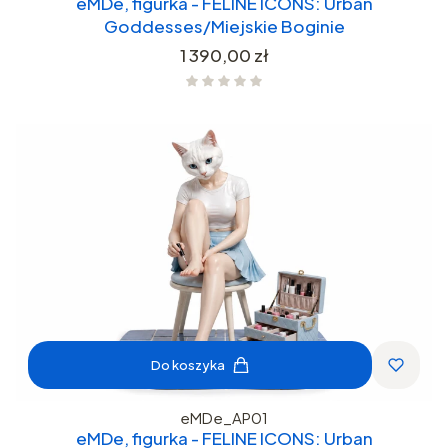
eMDe, figurka - FELINE ICONS: Urban
Goddesses/Miejskie Boginie
Cena
1 390,00 zł
Do koszyka
eMDe_AP01
eMDe, figurka - FELINE ICONS: Urban