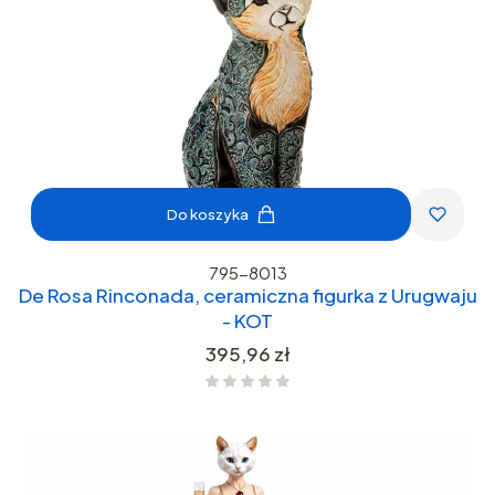
Do koszyka
795-8013
De Rosa Rinconada, ceramiczna figurka z Urugwaju
- KOT
Cena
395,96 zł