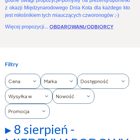
godne uwagi propozycje-pomysły na prezenty/upominki
z okazji Międzynarodowego Dnia Kota dla każdego kto
jest miłośnikiem tych miauczących czworonogów ;-)
OBDAROWANI/ODBIORCY
Więcej propozycji...
Filtry
Cena
Marka
Dostępność
Wysyłka w
Nowość
Promocja
▸ 8 sierpień -
Koniec filtrów