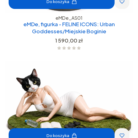
Do koszyka
eMDe_AS01
eMDe, figurka - FELINE ICONS: Urban
Goddesses/Miejskie Boginie
Cena
1 590,00 zł
Do koszyka