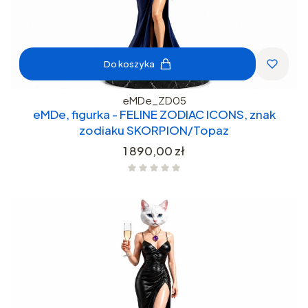
Do koszyka
eMDe_ZD05
eMDe, figurka - FELINE ZODIAC ICONS, znak
zodiaku SKORPION/Topaz
Cena
1 890,00 zł