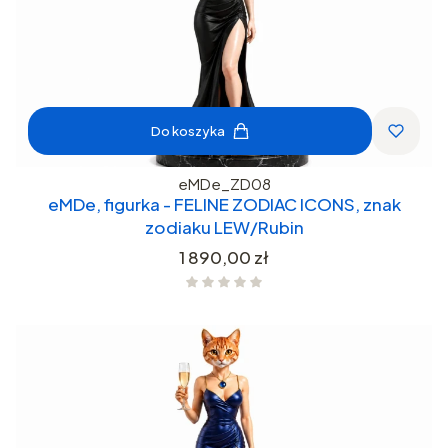
Do koszyka
eMDe_ZD08
eMDe, figurka - FELINE ZODIAC ICONS, znak
zodiaku LEW/Rubin
Cena
1 890,00 zł