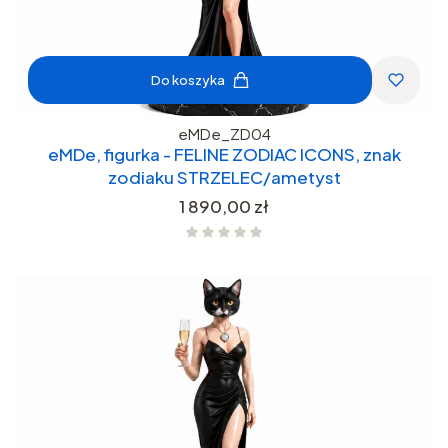
Do koszyka
eMDe_ZD04
eMDe, figurka - FELINE ZODIAC ICONS, znak
zodiaku STRZELEC/ametyst
Cena
1 890,00 zł