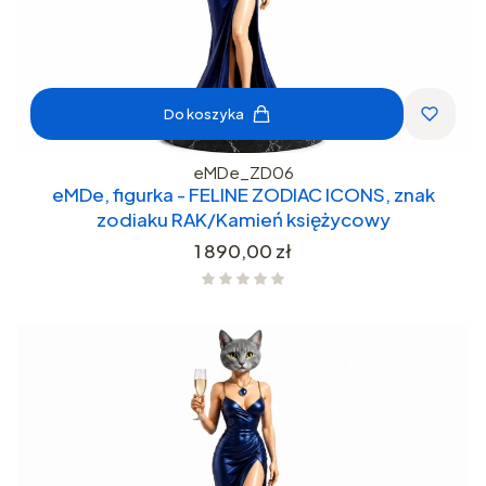
Do koszyka
eMDe_ZD06
eMDe, figurka - FELINE ZODIAC ICONS, znak
zodiaku RAK/Kamień księżycowy
Cena
1 890,00 zł