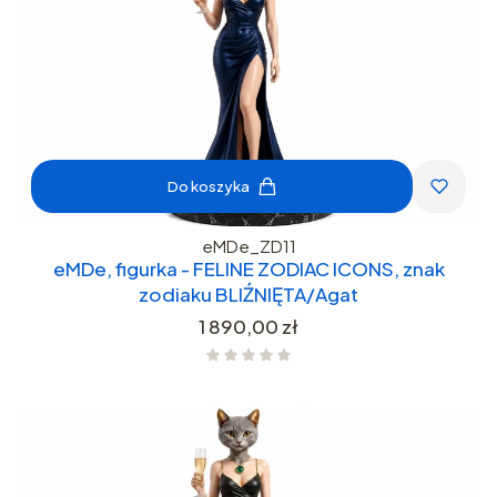
Do koszyka
eMDe_ZD11
eMDe, figurka - FELINE ZODIAC ICONS, znak
zodiaku BLIŹNIĘTA/Agat
Cena
1 890,00 zł