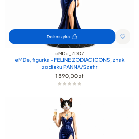
Do koszyka
eMDe_ZD07
eMDe, figurka - FELINE ZODIAC ICONS, znak
zodiaku PANNA/Szafir
Cena
1 890,00 zł