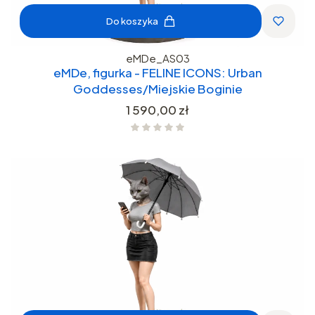
Do koszyka
eMDe_AS03
eMDe, figurka - FELINE ICONS: Urban
Goddesses/Miejskie Boginie
Cena
1 590,00 zł