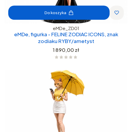
Do koszyka
eMDe_ZD01
eMDe, figurka - FELINE ZODIAC ICONS, znak
zodiaku RYBY/ametyst
Cena
1 890,00 zł