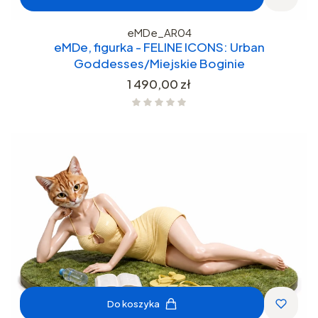
eMDe_AR04
eMDe, figurka - FELINE ICONS: Urban
Goddesses/Miejskie Boginie
Cena
1 490,00 zł
Do koszyka