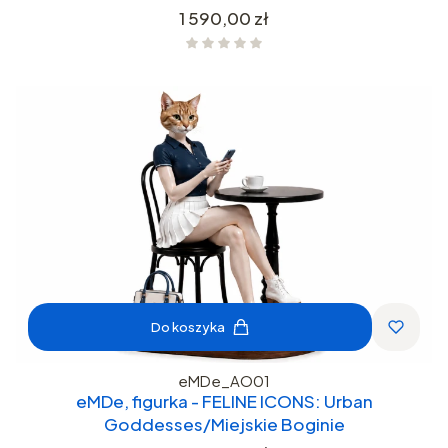
Cena
1 590,00 zł
Do koszyka
eMDe_AO01
eMDe, figurka - FELINE ICONS: Urban
Goddesses/Miejskie Boginie