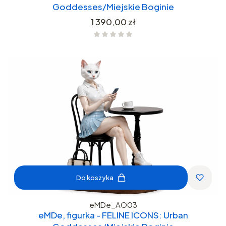
Goddesses/Miejskie Boginie
Cena
1 390,00 zł
Do koszyka
eMDe_AO03
eMDe, figurka - FELINE ICONS: Urban