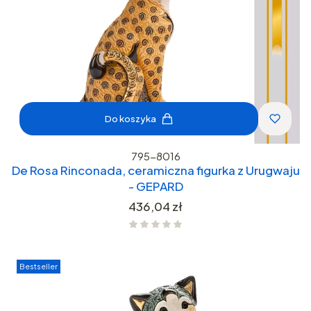
Do koszyka
795-8016
De Rosa Rinconada, ceramiczna figurka z Urugwaju
- GEPARD
Cena
436,04 zł
Bestseller