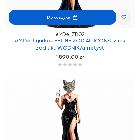
Do koszyka
eMDe_ZD02
eMDe, figurka - FELINE ZODIAC ICONS, znak
zodiaku WODNIK/ametyst
Cena
1 890,00 zł