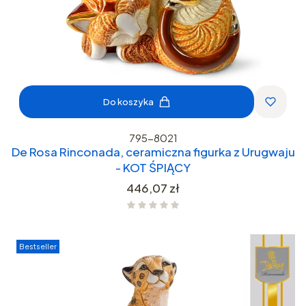
Do koszyka
795-8021
De Rosa Rinconada, ceramiczna figurka z Urugwaju
- KOT ŚPIĄCY
Cena
446,07 zł
Bestseller