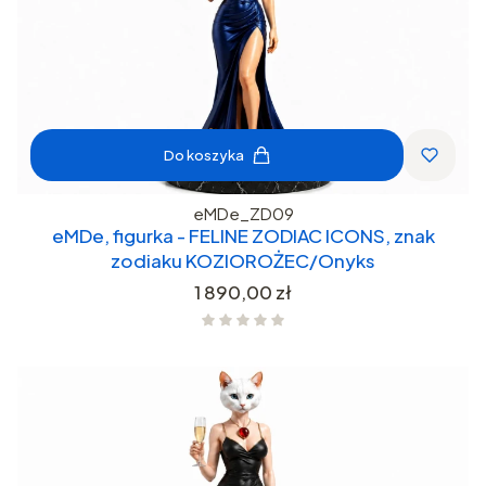
Do koszyka
eMDe_ZD09
eMDe, figurka - FELINE ZODIAC ICONS, znak
zodiaku KOZIOROŻEC/Onyks
Cena
1 890,00 zł