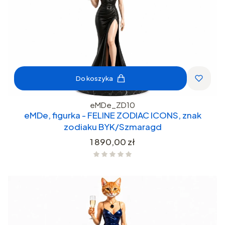
Do koszyka
eMDe_ZD10
eMDe, figurka - FELINE ZODIAC ICONS, znak
zodiaku BYK/Szmaragd
Cena
1 890,00 zł