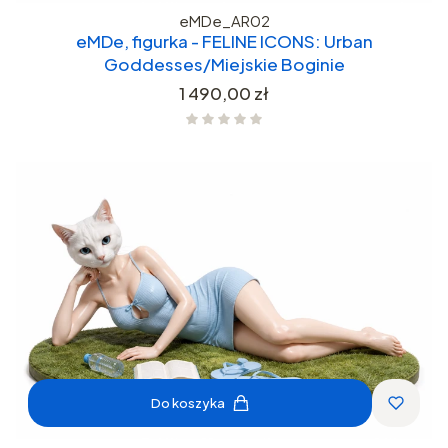
eMDe_AR02
eMDe, figurka - FELINE ICONS: Urban
Goddesses/Miejskie Boginie
Cena
1 490,00 zł
Do koszyka