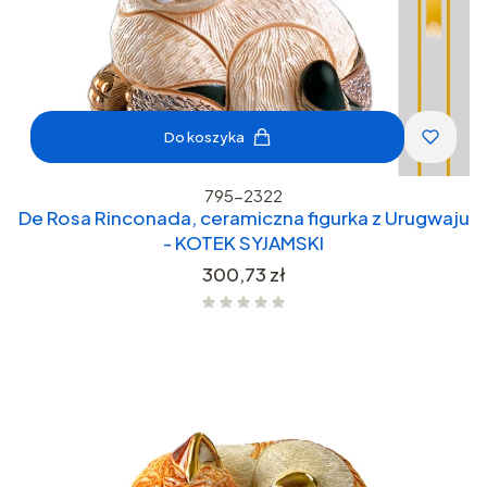
Do koszyka
795-2322
De Rosa Rinconada, ceramiczna figurka z Urugwaju
- KOTEK SYJAMSKI
Cena
300,73 zł