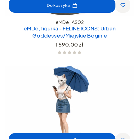
Do koszyka
eMDe_AS02
eMDe, figurka - FELINE ICONS: Urban
Goddesses/Miejskie Boginie
Cena
1 590,00 zł