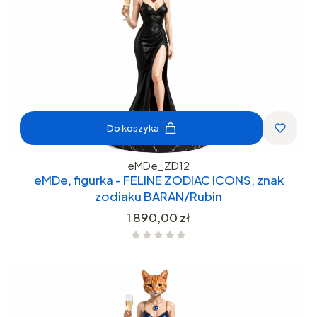
Do koszyka
eMDe_ZD12
eMDe, figurka - FELINE ZODIAC ICONS, znak
zodiaku BARAN/Rubin
Cena
1 890,00 zł