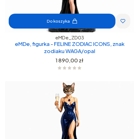
Do koszyka
eMDe_ZD03
eMDe, figurka - FELINE ZODIAC ICONS, znak
zodiaku WAGA/opal
Cena
1 890,00 zł