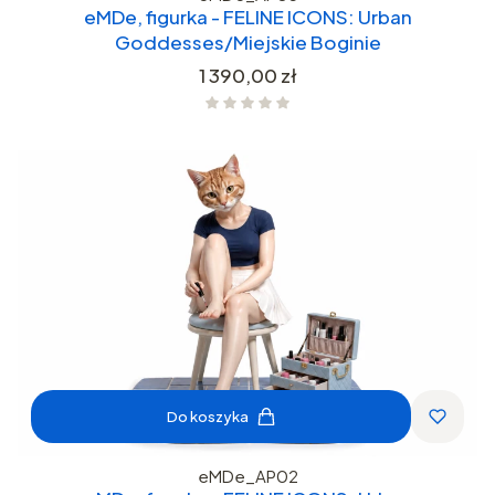
eMDe, figurka - FELINE ICONS: Urban
Goddesses/Miejskie Boginie
Cena
1 390,00 zł
Do koszyka
eMDe_AP02