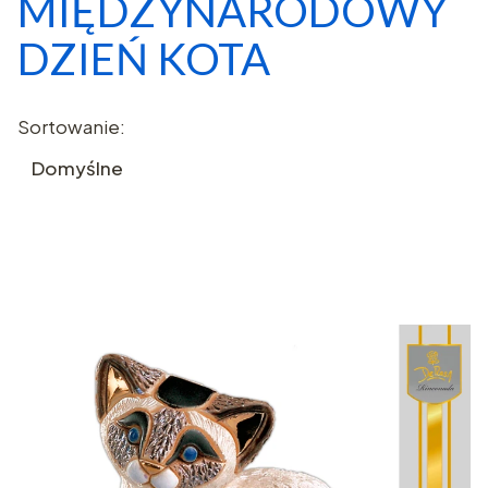
MIĘDZYNARODOWY
DZIEŃ KOTA
Lista produktów
Sortowanie:
Domyślne