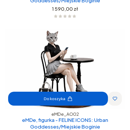
Goddesses/Miejskie Boginie
Cena
1 590,00 zł
Do koszyka
eMDe_AO02
eMDe, figurka - FELINE ICONS: Urban
Goddesses/Miejskie Boginie