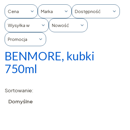
Cena
Marka
Dostępność
Wysyłka w
Nowość
Promocja
BENMORE, kubki
Koniec filtrów
750ml
Lista produktów
Sortowanie:
Domyślne