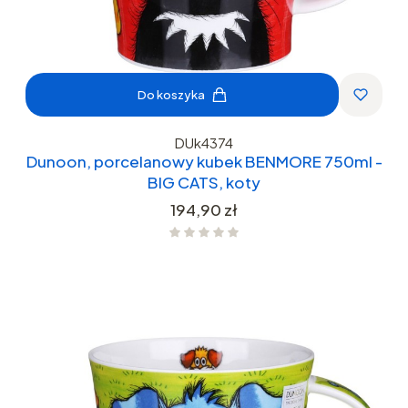
Do koszyka
DUk4374
Dunoon, porcelanowy kubek BENMORE 750ml -
BIG CATS, koty
Cena
194,90 zł