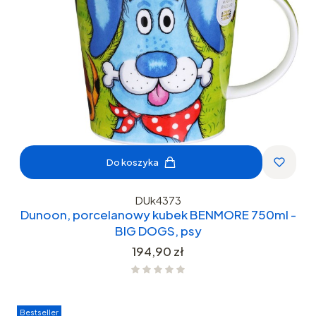
Do koszyka
DUk4373
Dunoon, porcelanowy kubek BENMORE 750ml -
BIG DOGS, psy
Cena
194,90 zł
Bestseller