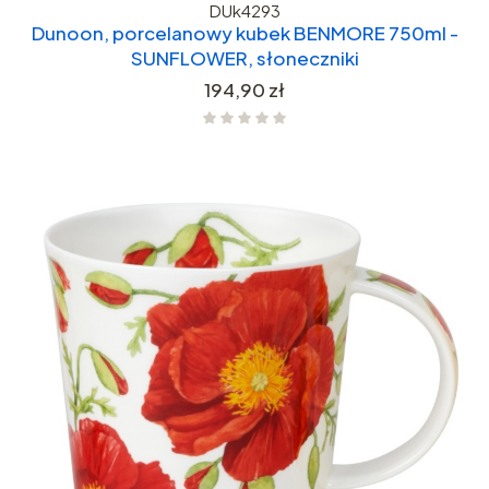
DUk4293
Dunoon, porcelanowy kubek BENMORE 750ml -
SUNFLOWER, słoneczniki
Cena
194,90 zł