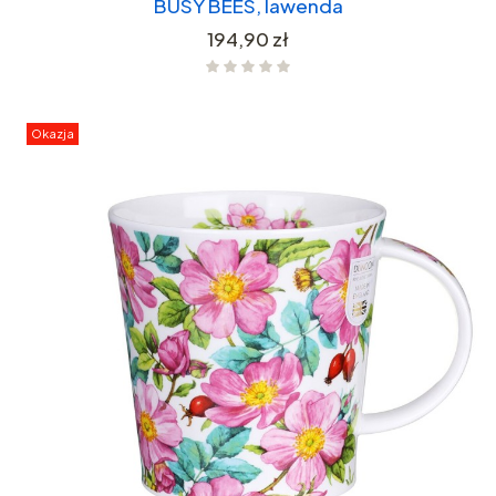
BUSY BEES, lawenda
Cena
194,90 zł
Okazja