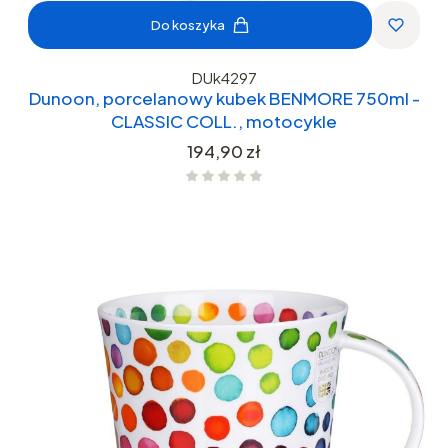
Do koszyka
DUk4297
Dunoon, porcelanowy kubek BENMORE 750ml -
CLASSIC COLL., motocykle
Cena
194,90 zł