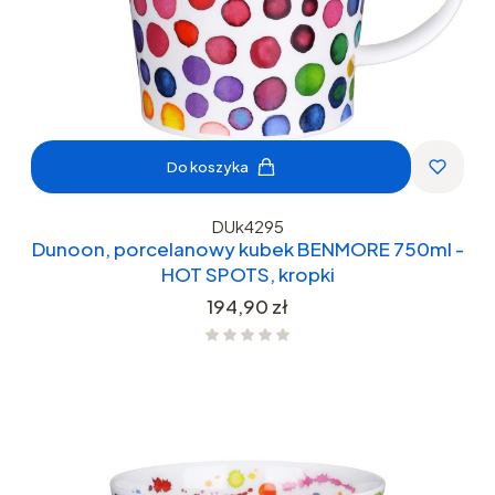
Do koszyka
DUk4295
Dunoon, porcelanowy kubek BENMORE 750ml -
HOT SPOTS, kropki
Cena
194,90 zł