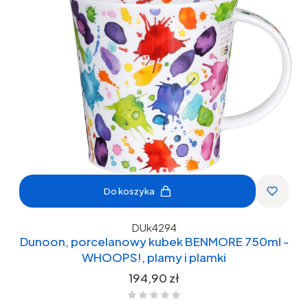
Do koszyka
DUk4294
Dunoon, porcelanowy kubek BENMORE 750ml -
WHOOPS!, plamy i plamki
Cena
194,90 zł