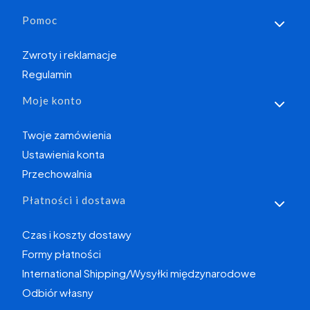
Linki w stopce
Pomoc
Zwroty i reklamacje
Regulamin
Moje konto
Twoje zamówienia
Ustawienia konta
Przechowalnia
Płatności i dostawa
Czas i koszty dostawy
Formy płatności
International Shipping/Wysyłki międzynarodowe
Odbiór własny