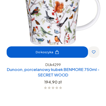
Do koszyka
DUk4299
Dunoon, porcelanowy kubek BENMORE 750ml -
SECRET WOOD
Cena
194,90 zł