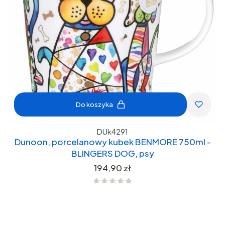
Do koszyka
DUk4291
Dunoon, porcelanowy kubek BENMORE 750ml -
BLINGERS DOG, psy
Cena
194,90 zł