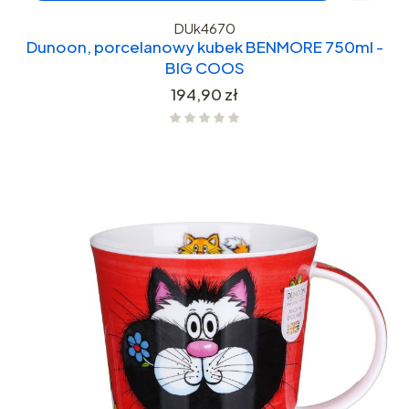
DUk4670
Dunoon, porcelanowy kubek BENMORE 750ml -
BIG COOS
Cena
194,90 zł