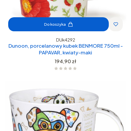
Do koszyka
DUk4292
Dunoon, porcelanowy kubek BENMORE 750ml -
PAPAVAR, kwiaty-maki
Cena
194,90 zł