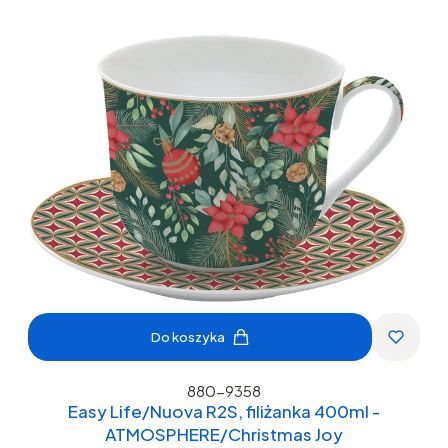
Do koszyka
880-9358
Easy Life/Nuova R2S, filiżanka 400ml -
ATMOSPHERE/Christmas Joy