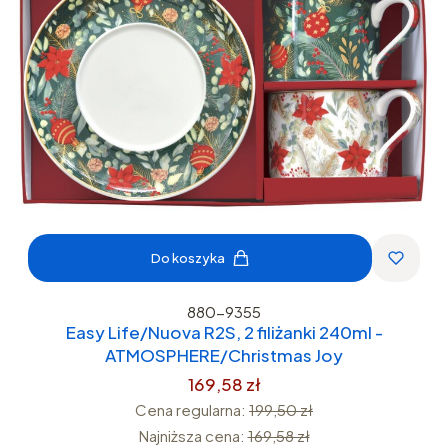
Do koszyka
880-9355
Easy Life/Nuova R2S, 2 filiżanki 240ml -
ATMOSPHERE/Christmas Joy
169,58 zł
Cena regularna:
199,50 zł
Najniższa cena:
169,58 zł