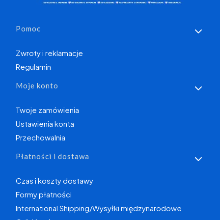
Linki w stopce
Pomoc
Zwroty i reklamacje
Regulamin
Moje konto
Twoje zamówienia
Ustawienia konta
Przechowalnia
Płatności i dostawa
Czas i koszty dostawy
Formy płatności
International Shipping/Wysyłki międzynarodowe