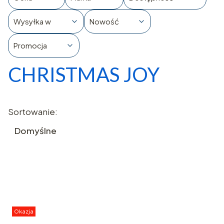
Wysyłka w
Nowość
Promocja
CHRISTMAS JOY
Koniec filtrów
Lista produktów
Sortowanie:
Domyślne
Okazja