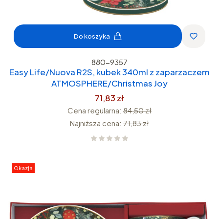
Do koszyka
880-9357
Easy Life/Nuova R2S, kubek 340ml z zaparzaczem
ATMOSPHERE/Christmas Joy
71,83 zł
Cena regularna:
84,50 zł
Najniższa cena:
71,83 zł
Okazja