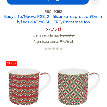
880-9353
Easy Life/Nuova R2S, 2x filiżanka-espresso 90ml +
łyżeczki ATMOSPHERE/Christmas Joy
97,75 zł
Cena regularna:
115,00 zł
Najniższa cena:
97,75 zł
Okazja