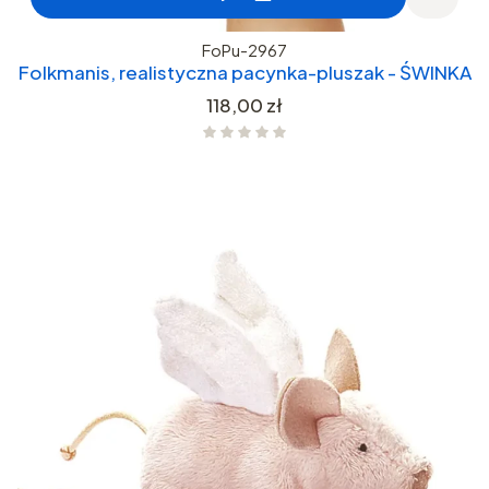
FoPu-2967
Folkmanis, realistyczna pacynka-pluszak - ŚWINKA
Cena
118,00 zł