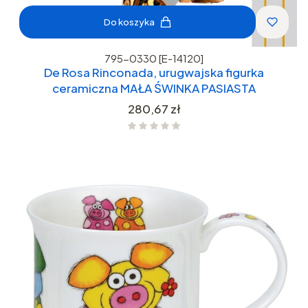
Do koszyka
795-0330 [E-14120]
De Rosa Rinconada, urugwajska figurka
ceramiczna MAŁA ŚWINKA PASIASTA
Cena
280,67 zł