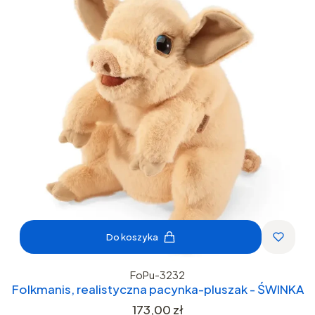
Do koszyka
FoPu-3232
Folkmanis, realistyczna pacynka-pluszak - ŚWINKA
Cena
173,00 zł