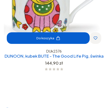
Do koszyka
DUk2376
DUNOON, kubek BUTE - The Good Life Pig, świnka
Cena
144,90 zł