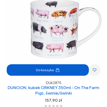
Do koszyka
DUk3875
DUNOON, kubek ORKNEY 350ml - On The Farm
Pigs, świnie/świnki
Cena
157,90 zł