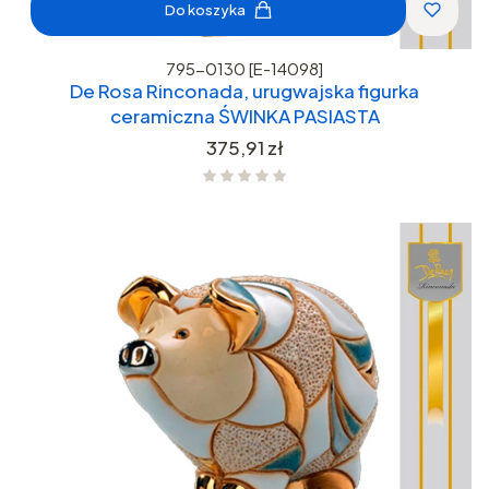
Do koszyka
795-0130 [E-14098]
De Rosa Rinconada, urugwajska figurka
ceramiczna ŚWINKA PASIASTA
Cena
375,91 zł