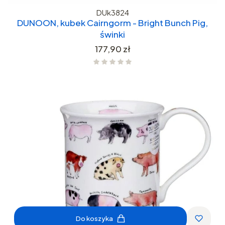
DUk3824
DUNOON, kubek Cairngorm - Bright Bunch Pig,
świnki
Cena
177,90 zł
Do koszyka