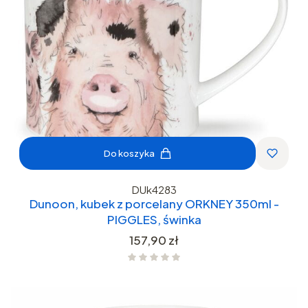
Do koszyka
DUk4283
Dunoon, kubek z porcelany ORKNEY 350ml -
PIGGLES, świnka
Cena
157,90 zł