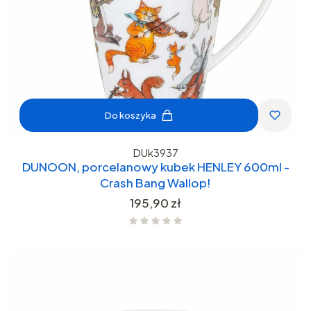
Do koszyka
DUk3937
DUNOON, porcelanowy kubek HENLEY 600ml -
Crash Bang Wallop!
Cena
195,90 zł