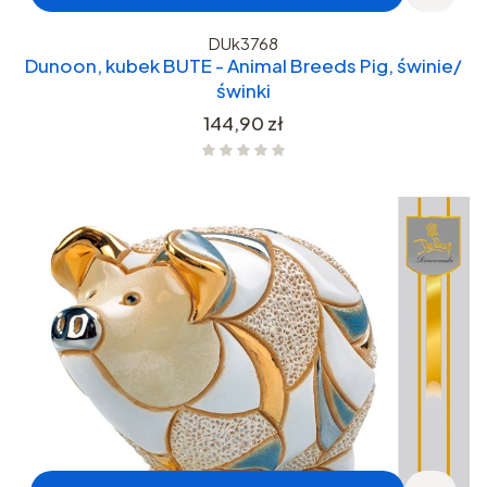
DUk3768
Dunoon, kubek BUTE - Animal Breeds Pig, świnie/
świnki
Cena
144,90 zł