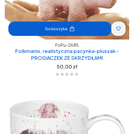
Do koszyka
FoPu-2685
Folkmanis, realistyczna pacynka-pluszak -
PROSIACZEK ZE SKRZYDŁAMI
Cena
50,00 zł