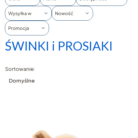
Wysyłka w
Nowość
Promocja
ŚWINKI i PROSIAKI
Koniec filtrów
Lista produktów
Sortowanie:
Domyślne