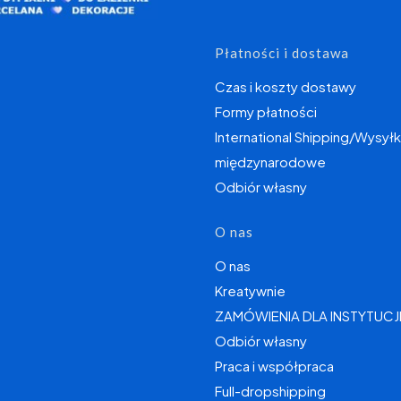
Płatności i dostawa
Czas i koszty dostawy
Formy płatności
International Shipping/Wysyłk
międzynarodowe
Odbiór własny
O nas
O nas
Kreatywnie
ZAMÓWIENIA DLA INSTYTUCJ
Odbiór własny
Praca i współpraca
Full-dropshipping