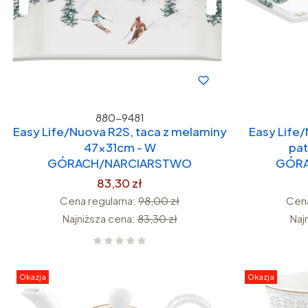
880-9481
Easy Life/Nuova R2S, taca z melaminy
Easy Life
47x31cm - W
pat
GÓRACH/NARCIARSTWO
GÓRA
83,30 zł
Cena regularna:
98,00 zł
Cena
Najniższa cena:
83,30 zł
Naj
Okazja
Okazja