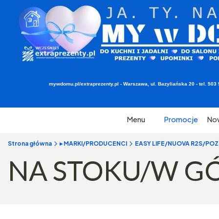
mywdomu.pl/extraprezenty.pl - Warszawa, ul. Bazyliańska 20 - tel. 5
Menu
Promocje
No
Strona główna
▸ MARKI/PRODUCENCI
EASY LIFE/NUOVA R2S/POZZI
NA STOKU/W G