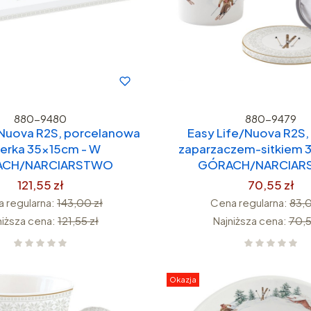
880-9480
880-9479
/Nuova R2S, porcelanowa
Easy Life/Nuova R2S,
erka 35x15cm - W
zaparzaczem-sitkiem 
CH/NARCIARSTWO
GÓRACH/NARCIA
121,55 zł
70,55 zł
 regularna:
143,00 zł
Cena regularna:
83,0
niższa cena:
121,55 zł
Najniższa cena:
70,5
Okazja