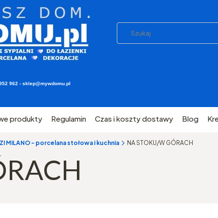
03 952 962 - sklep@mywdomu.pl
we produkty
Regulamin
Czas i koszty dostawy
Blog
Kr
 MILANO - porcelana stołowa i kuchnia
NA STOKU/W GÓRACH
ÓRACH