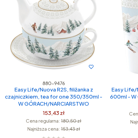
880-9476
Easy Life/Nuova R2S, filiżanka z
Easy Life
czajniczkiem, tea for one 350/350ml -
600ml - 
W GÓRACH/NARCIARSTWO
153,43 zł
Cen
Cena regularna:
180,50 zł
Naj
Najniższa cena:
153,43 zł