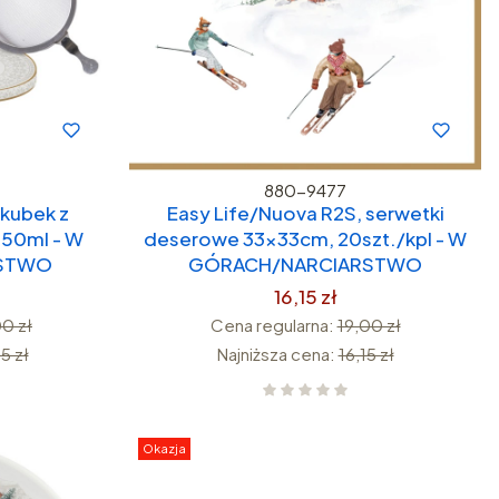
880-9477
 kubek z
Easy Life/Nuova R2S, serwetki
350ml - W
deserowe 33x33cm, 20szt./kpl - W
RSTWO
GÓRACH/NARCIARSTWO
16,15 zł
0 zł
Cena regularna:
19,00 zł
5 zł
Najniższa cena:
16,15 zł
Okazja