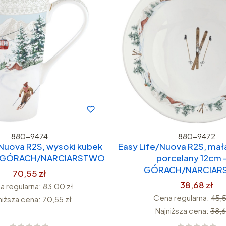
880-9474
880-9472
/Nuova R2S, wysoki kubek
Easy Life/Nuova R2S, mał
W GÓRACH/NARCIARSTWO
porcelany 12cm 
GÓRACH/NARCIA
70,55 zł
38,68 zł
a regularna:
83,00 zł
Cena regularna:
45,5
niższa cena:
70,55 zł
Najniższa cena:
38,6