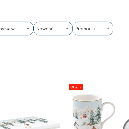
syłka w
Nowość
Promocja
Okazja