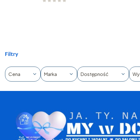
Filtry
Cena
Marka
Dostępność
Wy
Koniec filtrów