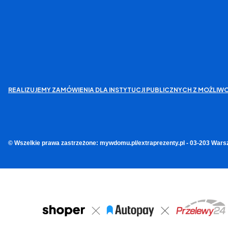
REALIZUJEMY ZAMÓWIENIA DLA INSTYTUCJI PUBLICZNYCH Z MOŻL
© Wszelkie prawa zastrzeżone: mywdomu.pl/extraprezenty.pl - 03-203 Wars