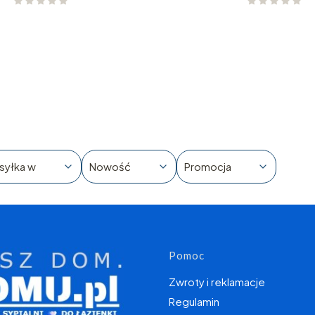
syłka w
Nowość
Promocja
Linki w s
Pomoc
Zwroty i reklamacje
Regulamin