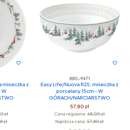
880-9471
a miseczka z
Easy Life/Nuova R2S, miseczka z
- W
porcelany 15cm - W
RSTWO
GÓRACH/NARCIARSTWO
57,80 zł
0 zł
Cena regularna:
68,00 zł
8 zł
Najniższa cena:
57,80 zł