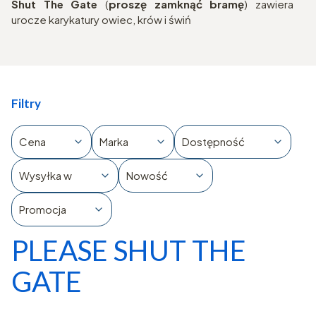
Shut The Gate
(
proszę zamknąć bramę
) zawiera
urocze karykatury owiec, krów i świń
Filtry
Cena
Marka
Dostępność
Wysyłka w
Nowość
Promocja
PLEASE SHUT THE
Koniec filtrów
GATE