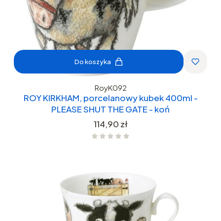
Do koszyka
RoyK092
ROY KIRKHAM, porcelanowy kubek 400ml -
PLEASE SHUT THE GATE - koń
Cena
114,90 zł