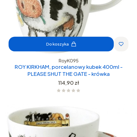
Do koszyka
RoyK095
ROY KIRKHAM, porcelanowy kubek 400ml -
PLEASE SHUT THE GATE - krówka
Cena
114,90 zł