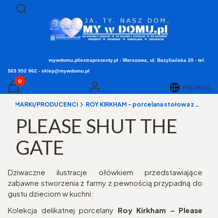
Otwórz wyszukiwarkę
Szukaj
mywdomu.pl/extraprezenty.pl - Warszawa, ul. Bazyliańska 20 - tel.
503 952 962 - sklep@mywdomu.pl
Produkty w koszyku: 0. Zobacz szczegóły
POLSKI
ZŁ
Koszyk
Zaloguj się
a
▸ MARKI/PRODUCENCI
ROY KIRKHAM - porcelana stołowa z Anglii
PLEASE SHUT THE
GATE
Dziwaczne ilustracje ołówkiem przedstawiające
zabawne stworzenia z farmy z pewnością przypadną do
gustu dzieciom w kuchni.
Kolekcja delikatnej porcelany
Roy Kirkham – Please