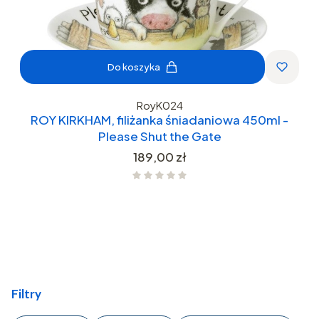
Do koszyka
RoyK024
ROY KIRKHAM, filiżanka śniadaniowa 450ml -
Please Shut the Gate
Cena
189,00 zł
Filtry