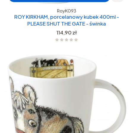
RoyK093
ROY KIRKHAM, porcelanowy kubek 400ml -
PLEASE SHUT THE GATE - świnka
Cena
114,90 zł