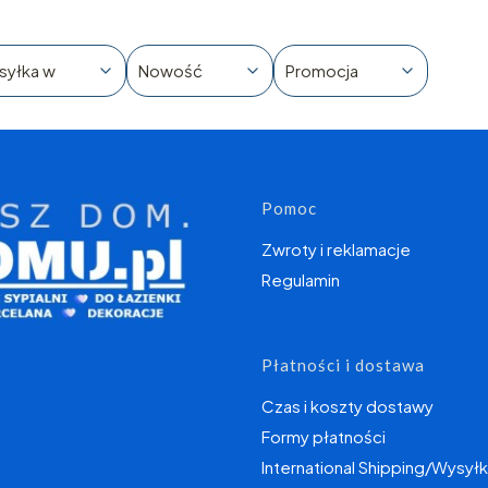
syłka w
Nowość
Promocja
Linki w s
Pomoc
Zwroty i reklamacje
Regulamin
Płatności i dostawa
Czas i koszty dostawy
Formy płatności
International Shipping/Wysyłk