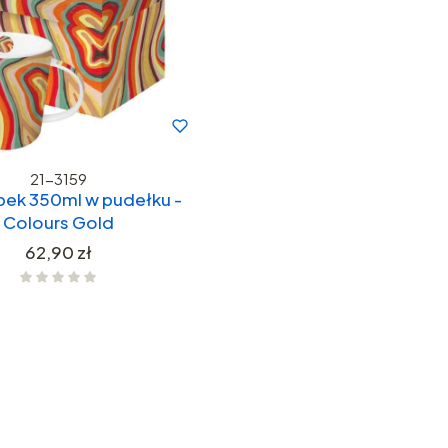
21-3159
bek 350ml w pudełku -
Colours Gold
Cena
62,90 zł