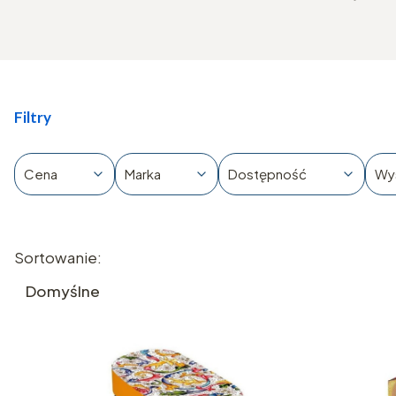
Filtry
Cena
Marka
Dostępność
Wy
Koniec filtrów
Lista produktów
Sortowanie:
Domyślne