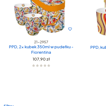
21-2957
PPD, 2x kubek 350ml w pudełku -
PPD, ku
Fiorentina
Cena
107,90 zł