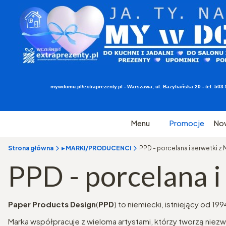
mywdomu.pl/extraprezenty.pl - Warszawa, ul. Bazyliańska 20 - tel. 5
Menu
Promocje
No
Strona główna
▸ MARKI/PRODUCENCI
PPD - porcelana i serwetki z
PPD - porcelana i
Paper Products Design
(
PPD
) to niemiecki, istniejący od 1
Marka współpracuje z wieloma artystami, którzy tworzą niezwy