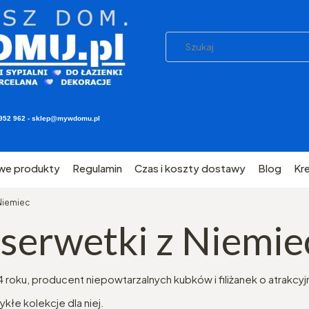
03 952 962 - sklep@mywdomu.pl
we produkty
Regulamin
Czas i koszty dostawy
Blog
Kr
 Niemiec
 serwetki z Niemie
994 roku, producent niepowtarzalnych kubków i filiżanek o atra
kłe kolekcje dla niej.