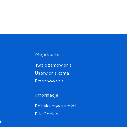
topce
Moje konto
Twoje zamówienia
Ustawienia konta
Przechowalnia
Informacje
Polityka prywatności
Pliki Cookie
i