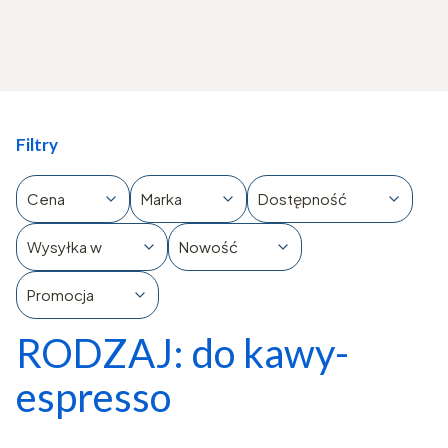
Filtry
Cena
Marka
Dostępność
Wysyłka w
Nowość
Promocja
RODZAJ: do kawy-
Koniec filtrów
espresso