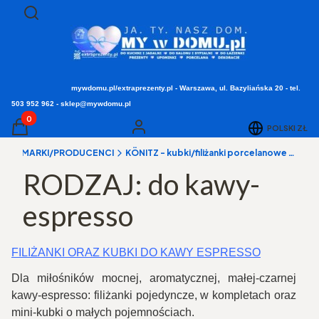
Otwórz wyszukiwarkę
Szukaj
mywdomu.pl/extraprezenty.pl - Warszawa, ul. Bazyliańska 20 - tel.
503 952 962 - sklep@mywdomu.pl
Produkty w koszyku: 0. Zobacz szczegóły
POLSKI
ZŁ
Koszyk
Zaloguj się
a
▸ MARKI/PRODUCENCI
KÖNITZ - kubki/filiżanki porcelanowe z Niemiec
RODZAJ: do kawy-
espresso
FILIŻANKI ORAZ KUBKI DO KAWY ESPRESSO
Dla miłośników mocnej, aromatycznej, małej-czarnej
kawy-espresso: filiżanki pojedyncze, w kompletach oraz
mini-kubki o małych pojemnościach.