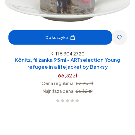
Do koszyka
K-11 5 304 2720
Könitz, filiżanka 95ml - ARTselection Young
refugee in a lifejacket by Banksy
66,32 zł
Cena regularna:
82,90 zł
Najniższa cena:
66,32 zł