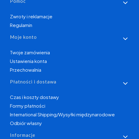
Linki w stopce
Pomoc
Zwroty i reklamacje
Regulamin
Moje konto
Twoje zamówienia
Ustawienia konta
Przechowalnia
Płatności i dostawa
Czas i koszty dostawy
Formy płatności
International Shipping/Wysyłki międzynarodowe
Odbiór własny
Informacje