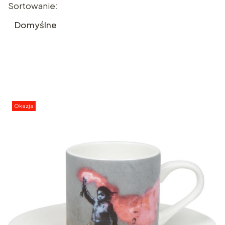
Lista produktów
Sortowanie:
Domyślne
Okazja