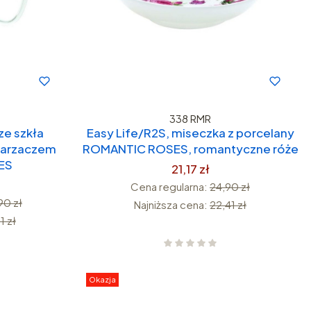
338 RMR
ze szkła
Easy Life/R2S, miseczka z porcelany
parzaczem
ROMANTIC ROSES, romantyczne róże
ES
21,17 zł
Cena regularna:
24,90 zł
90 zł
Najniższa cena:
22,41 zł
1 zł
Okazja