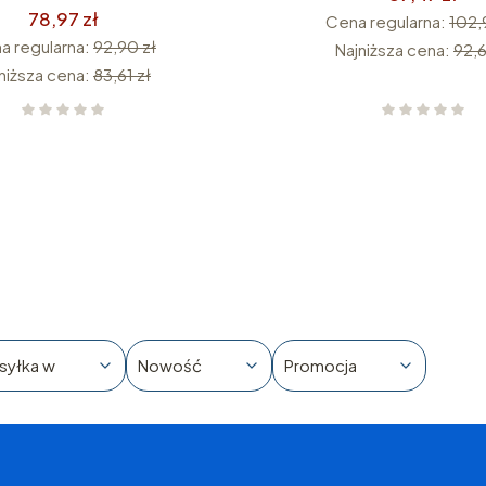
78,97 zł
Cena regularna:
102,
a regularna:
92,90 zł
Najniższa cena:
92,6
niższa cena:
83,61 zł
syłka w
Nowość
Promocja