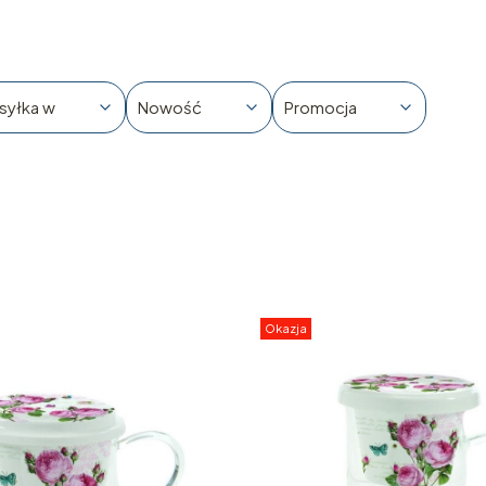
syłka w
Nowość
Promocja
Okazja