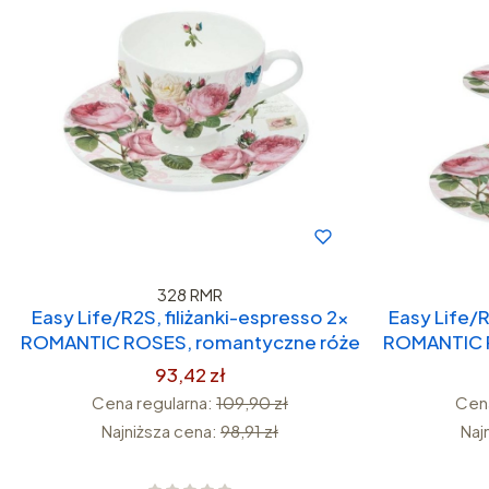
328 RMR
Easy Life/R2S, filiżanki-espresso 2x
Easy Life/
ROMANTIC ROSES, romantyczne róże
ROMANTIC R
93,42 zł
Cena regularna:
109,90 zł
Cena
Najniższa cena:
98,91 zł
Naj