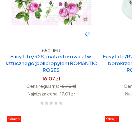
550 RMR
Easy Life/R2S, mata stołowa z tw.
Easy Life/R2
sztucznego(polipropylen) ROMANTIC
borokrze
ROSES
R
16,07 zł
Cena regularna:
18,90 zł
Cen
Najniższa cena:
17,01 zł
Naj
Okazja
Okazja