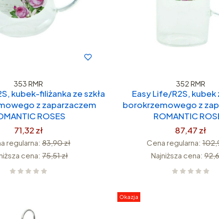
353 RMR
352 RMR
S, kubek-filiżanka ze szkła
Easy Life/R2S, kubek 
mowego z zaparzaczem
borokrzemowego z za
OMANTIC ROSES
ROMANTIC ROS
71,32 zł
87,47 zł
a regularna:
83,90 zł
Cena regularna:
102,
niższa cena:
75,51 zł
Najniższa cena:
92,6
Okazja