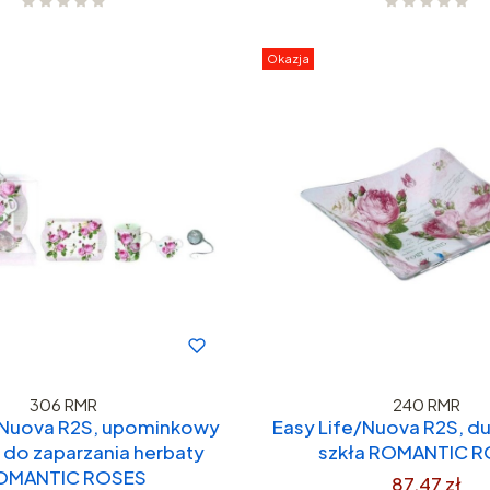
Okazja
306 RMR
240 RMR
/Nuova R2S, upominkowy
Easy Life/Nuova R2S, du
 do zaparzania herbaty
szkła ROMANTIC 
OMANTIC ROSES
87,47 zł