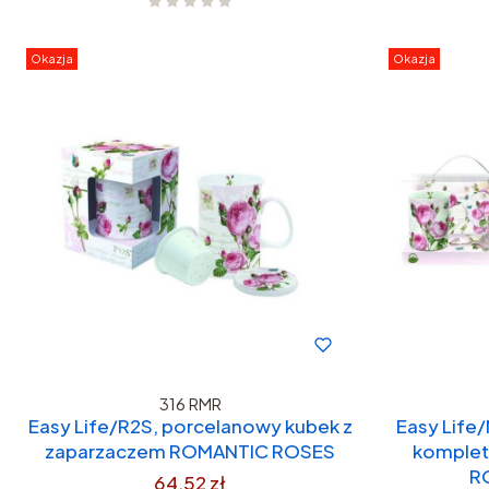
Okazja
Okazja
316 RMR
Easy Life/R2S, porcelanowy kubek z
Easy Life
zaparzaczem ROMANTIC ROSES
komplet
R
64,52 zł