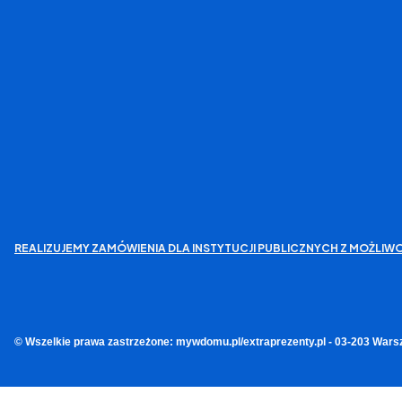
REALIZUJEMY ZAMÓWIENIA DLA INSTYTUCJI PUBLICZNYCH Z MOŻL
© Wszelkie prawa zastrzeżone: mywdomu.pl/extraprezenty.pl - 03-203 Wars