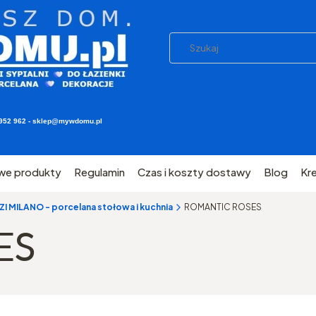
03 952 962 - sklep@mywdomu.pl
we produkty
Regulamin
Czas i koszty dostawy
Blog
Kr
 MILANO - porcelana stołowa i kuchnia
ROMANTIC ROSES
ES