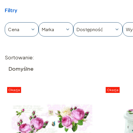
Filtry
Cena
Marka
Dostępność
Wy
Koniec filtrów
Lista produktów
Sortowanie:
Domyślne
Okazja
Okazja