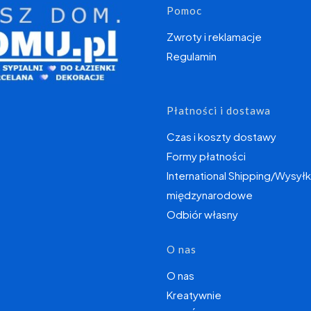
Linki w s
Pomoc
Zwroty i reklamacje
Regulamin
Płatności i dostawa
Czas i koszty dostawy
Formy płatności
International Shipping/Wysyłk
międzynarodowe
Odbiór własny
O nas
O nas
Kreatywnie