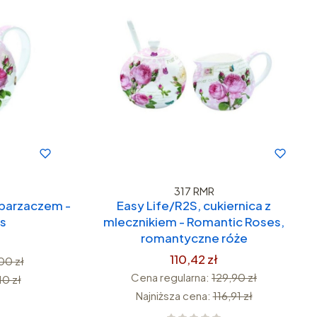
317 RMR
zaparzaczem -
Easy Life/R2S, cukiernica z
s
mlecznikiem - Romantic Roses,
romantyczne róże
110,42 zł
00 zł
Cena regularna:
129,90 zł
10 zł
Najniższa cena:
116,91 zł