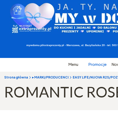
mywdomu.pl/extraprezenty.pl - Warszawa, ul. Bazyliańska 20 - tel. 5
Menu
Promocje
No
Strona główna
▸ MARKI/PRODUCENCI
EASY LIFE/NUOVA R2S/POZZI
ROMANTIC ROS