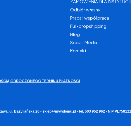
ZAMÓWIENIA DLA INSTYTUCJ
Odbiór własny
Praca i współpraca
Full-dropshipping
Blog
Social-Media
Kontakt
IWOŚCIĄ ODROCZONEGO TERMINU PŁATNOŚCI
zawa, ul. Bazyliańska 20 - sklep@mywdomu.pl - tel. 503 952 962 - NIP PL7581