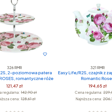
326 RMR
321 RMR
R2S, 2-poziomowa patera
Easy Life/R2S, czajnik z 
OSES, romantyczne róże
Romantic Rose
121,47 zł
194,65 zł
 regularna:
142,90 zł
Cena regularna:
229,
niższa cena:
128,61 zł
Najniższa cena:
206,