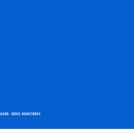
I
226286 - BDO: 000678801