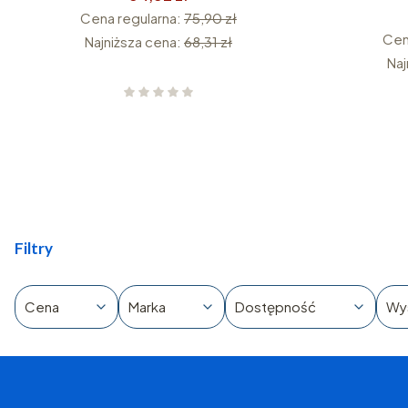
Cena regularna:
75,90 zł
Cen
Najniższa cena:
68,31 zł
Naj
Filtry
Cena
Marka
Dostępność
Wy
Koniec filtrów