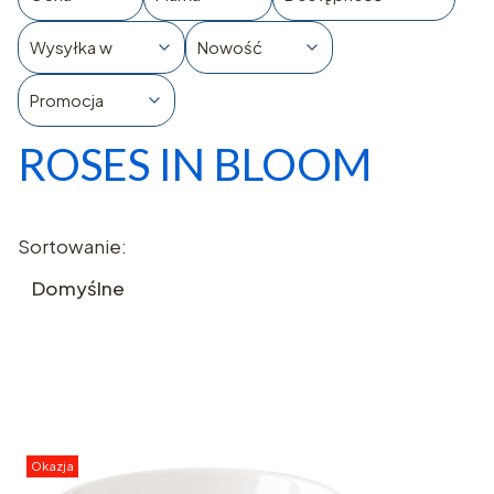
Wysyłka w
Nowość
Promocja
ROSES IN BLOOM
Koniec filtrów
Lista produktów
Sortowanie:
Domyślne
Okazja