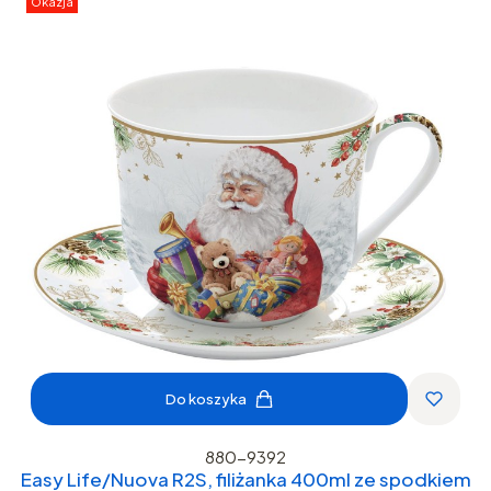
Okazja
Do koszyka
880-9392
Easy Life/Nuova R2S, filiżanka 400ml ze spodkiem