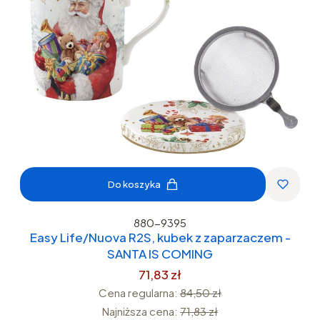
Do koszyka
880-9395
Easy Life/Nuova R2S, kubek z zaparzaczem -
SANTA IS COMING
71,83 zł
Cena regularna:
84,50 zł
Najniższa cena:
71,83 zł