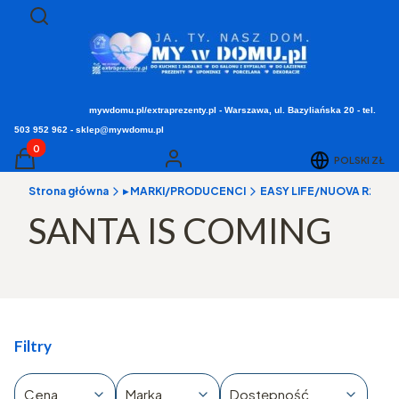
Otwórz wyszukiwarkę
Szukaj
mywdomu.pl/extraprezenty.pl - Warszawa, ul. Bazyliańska 20 - tel.
503 952 962 - sklep@mywdomu.pl
Produkty w koszyku: 0. Zobacz szczegóły
POLSKI
ZŁ
Koszyk
Zaloguj się
Strona główna
▸ MARKI/PRODUCENCI
EASY LIFE/NUOVA R2S/POZ
SANTA IS COMING
Filtry
Cena
Marka
Dostępność