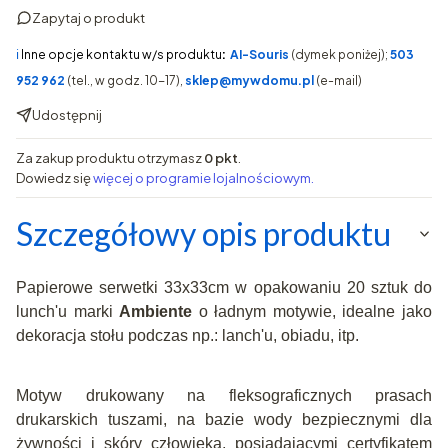
Zapytaj o produkt
ℹ️
Inne opcje kontaktu w/s produktu
:
AI-Souris
(dymek poniżej);
503
952 962
(tel., w godz. 10-17),
sklep@mywdomu.pl
(e-mail)
Udostępnij
Za zakup produktu otrzymasz
0 pkt
.
Dowiedz się
więcej o programie lojalnościowym.
Szczegółowy opis produktu
Papierowe serwetki 33x33cm w opakowaniu 20 sztuk do
lunch'u marki
Ambiente
o ładnym motywie, idealne jako
dekoracja stołu podczas np.: lanch'u, obiadu, itp.
Motyw drukowany na fleksograficznych prasach
drukarskich tuszami, na bazie wody bezpiecznymi dla
żywności i skóry człowieka, posiadającymi certyfikatem