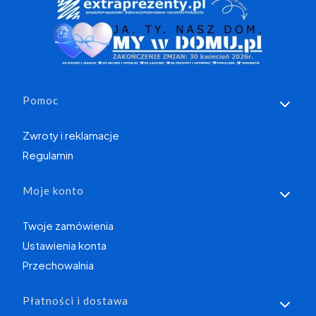
Linki w stopce
Pomoc
Zwroty i reklamacje
Regulamin
Moje konto
Twoje zamówienia
Ustawienia konta
Przechowalnia
Płatności i dostawa