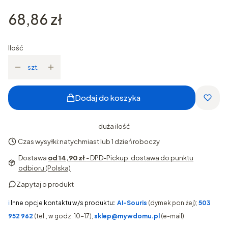
Cena
68,86 zł
Ilość
szt.
Dodaj do koszyka
duża ilość
Czas wysyłki:
natychmiast lub 1 dzień roboczy
Dostawa
od 14,90 zł
- DPD-Pickup: dostawa do punktu
odbioru (Polska)
Zapytaj o produkt
ℹ️
Inne opcje kontaktu w/s produktu
:
AI-Souris
(dymek poniżej);
503
952 962
(tel., w godz. 10-17),
sklep@mywdomu.pl
(e-mail)