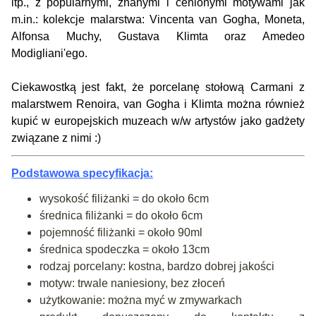
itp., z popularnymi, znanymi i cenionymi motywami jak
m.in.: kolekcje malarstwa: Vincenta van Gogha, Moneta,
Alfonsa Muchy, Gustava Klimta oraz Amedeo
Modigliani'ego.
Ciekawostką jest fakt, że porcelanę stołową Carmani z
malarstwem Renoira, van Gogha i Klimta można również
kupić w europejskich muzeach w/w artystów jako gadżety
związane z nimi :)
Podstawowa specyfikacja:
wysokość filiżanki = do około 6cm
średnica filiżanki = do około 6cm
pojemność filiżanki = około 90ml
średnica spodeczka = około 13cm
rodzaj porcelany: kostna, bardzo dobrej jakości
motyw: trwale naniesiony, bez złoceń
użytkowanie: można myć w zmywarkach