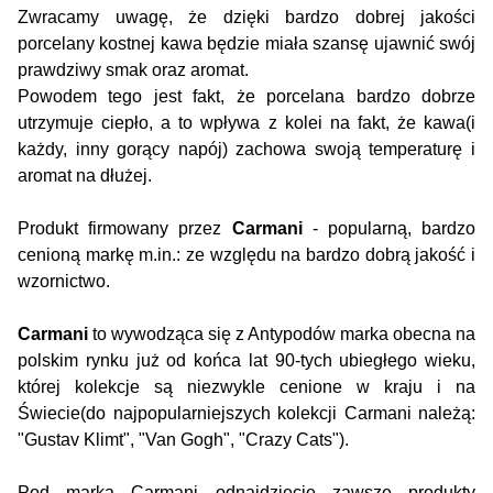
Zwracamy uwagę, że dzięki bardzo dobrej jakości
porcelany kostnej kawa będzie miała szansę ujawnić swój
prawdziwy smak oraz aromat.
Powodem tego jest fakt, że porcelana bardzo dobrze
utrzymuje ciepło, a to wpływa z kolei na fakt, że kawa(i
każdy, inny gorący napój) zachowa swoją temperaturę i
aromat na dłużej.
Produkt firmowany przez
Carmani
- popularną, bardzo
cenioną markę m.in.: ze względu na bardzo dobrą jakość i
wzornictwo.
Carmani
to wywodząca się z Antypodów marka obecna na
polskim rynku już od końca lat 90-tych ubiegłego wieku,
której kolekcje są niezwykle cenione w kraju i na
Świecie(do najpopularniejszych kolekcji Carmani należą:
"Gustav Klimt", "Van Gogh", "Crazy Cats").
Pod marką Carmani odnajdziecie zawsze produkty