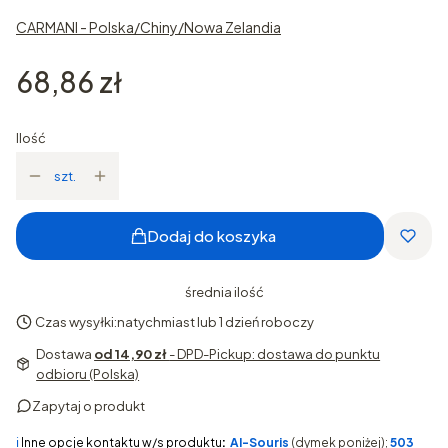
CARMANI - Polska/Chiny/Nowa Zelandia
Cena
68,86 zł
Ilość
szt.
Dodaj do koszyka
średnia ilość
Czas wysyłki:
natychmiast lub 1 dzień roboczy
Dostawa
od 14,90 zł
- DPD-Pickup: dostawa do punktu
odbioru (Polska)
Zapytaj o produkt
ℹ️
Inne opcje kontaktu w/s produktu
:
AI-Souris
(dymek poniżej);
503