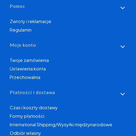
Linki w stopce
Pomoc
Zwroty i reklamacje
Regulamin
Moje konto
Twoje zamówienia
Ustawienia konta
Przechowalnia
Płatności i dostawa
Czas i koszty dostawy
Formy płatności
International Shipping/Wysyłki międzynarodowe
Odbiór własny