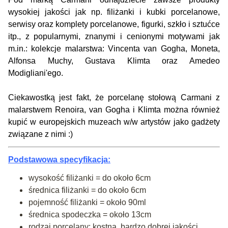
wysokiej jakości jak np. filiżanki i kubki porcelanowe,
serwisy oraz komplety porcelanowe, figurki, szkło i sztućce
itp., z popularnymi, znanymi i cenionymi motywami jak
m.in.: kolekcje malarstwa: Vincenta van Gogha, Moneta,
Alfonsa Muchy, Gustava Klimta oraz Amedeo
Modigliani'ego.
Ciekawostką jest fakt, że porcelanę stołową Carmani z
malarstwem Renoira, van Gogha i Klimta można również
kupić w europejskich muzeach w/w artystów jako gadżety
związane z nimi :)
Podstawowa specyfikacja:
wysokość filiżanki = do około 6cm
średnica filiżanki = do około 6cm
pojemność filiżanki = około 90ml
średnica spodeczka = około 13cm
rodzaj porcelany: kostna, bardzo dobrej jakości