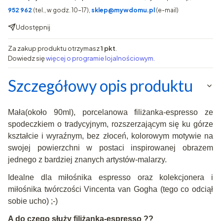
952 962
(tel., w godz. 10-17),
sklep@mywdomu.pl
(e-mail)
Udostępnij
Za zakup produktu otrzymasz
1 pkt
.
Dowiedz się
więcej o programie lojalnościowym.
Szczegółowy opis produktu
Mała(około 90ml), porcelanowa filiżanka-espresso ze
spodeczkiem o tradycyjnym, rozszerzającym się ku górze
kształcie i wyraźnym, bez złoceń, kolorowym motywie na
swojej powierzchni w postaci inspirowanej obrazem
jednego z bardziej znanych artystów-malarzy.
Idealne dla miłośnika espresso oraz kolekcjonera i
miłośnika twórczości Vincenta van Gogha (tego co odciął
sobie ucho) ;-)
A do czego służy filiżanka-espresso ??