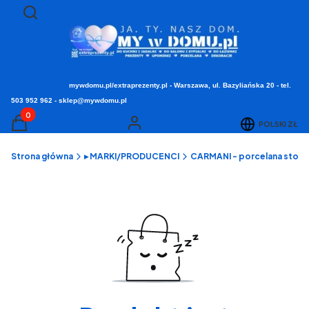
Otwórz wyszukiwarkę
Szukaj
mywdomu.pl/extraprezenty.pl - Warszawa, ul. Bazyliańska 20 - tel.
503 952 962 - sklep@mywdomu.pl
Produkty w koszyku: 0. Zobacz szczegóły
POLSKI
ZŁ
Koszyk
Zaloguj się
Strona główna
▸ MARKI/PRODUCENCI
CARMANI - porcelana stołow