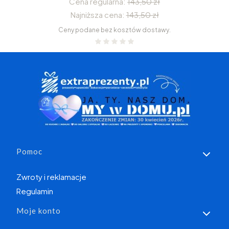
Cena regularna:
143,50 zł
Najniższa cena:
143,50 zł
Ceny podane bez kosztów dostawy.
Linki w stopce
Pomoc
Zwroty i reklamacje
Regulamin
Moje konto