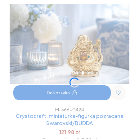
Do koszyka
M-366-0424
Crystocraft, miniaturka-figurka pozłacana
Swarovski/BUDDA
121,98 zł