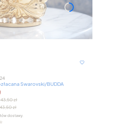
24
 pozłacana Swarovski/BUDDA
ł
143,50 zł
143,50 zł
tów dostawy.