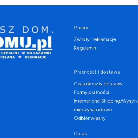
Linki w s
Pomoc
Zwroty i reklamacje
Regulamin
Płatności i dostawa
Czas i koszty dostawy
Formy płatności
International Shipping/Wysyłk
międzynarodowe
Odbiór własny
O nas