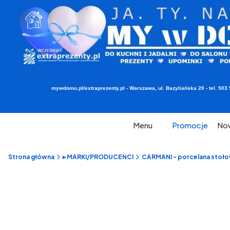
mywdomu.pl/extraprezenty.pl - Warszawa, ul. Bazyliańska 20 - tel. 5
Menu
Promocje
No
Strona główna
▸ MARKI/PRODUCENCI
CARMANI - porcelana stołow