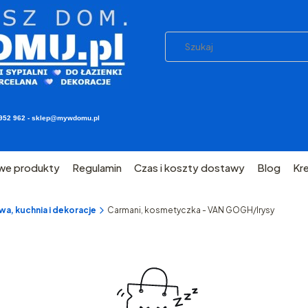
03 952 962 - sklep@mywdomu.pl
we produkty
Regulamin
Czas i koszty dostawy
Blog
Kr
a, kuchnia i dekoracje
Carmani, kosmetyczka - VAN GOGH/Irysy