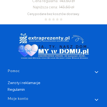
Cena regularna:
143,50 zł
Najniższa cena:
143,50 zł
Ceny podane bez kosztów dostawy.
Linki w stopce
Pomoc
Zwroty i reklamacje
Regulamin
Moje konto