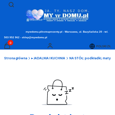
Otwórz wyszukiwarkę
Szukaj
mywdomu.pl/extraprezenty.pl - Warszawa, ul. Bazyliańska 20 - tel.
503 952 962 - sklep@mywdomu.pl
Produkty w koszyku: 0. Zobacz szczegóły
POLSKI
ZŁ
Koszyk
Zaloguj się
Strona główna
▸ JADALNIA I KUCHNIA
NA STÓŁ: podkładki, maty, se