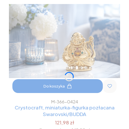
Do koszyka
M-366-0424
Crystocraft, miniaturka-figurka pozłacana
Swarovski/BUDDA
121,98 zł