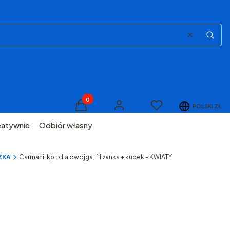
Wyczyść
Szuka
Produkty w koszyku: 0. Zobacz szczegóły
Ulubione
POLSKI
ZŁ
Koszyk
Zaloguj się
eatywnie
Odbiór własny
ZKA
Carmani, kpl. dla dwojga: filiżanka + kubek - KWIATY