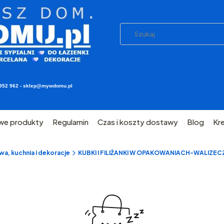
03 952 962 - sklep@mywdomu.pl
we produkty
Regulamin
Czas i koszty dostawy
Blog
Kr
a, kuchnia i dekoracje
KUBKI I FILIŻANKI W OPAKOWANIACH-WALIZEC