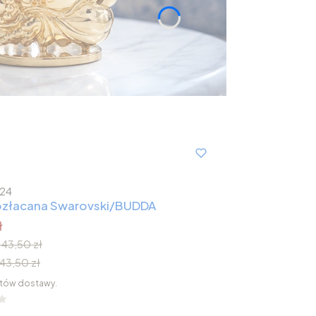
24
 pozłacana Swarovski/BUDDA
ł
143,50 zł
143,50 zł
tów dostawy.