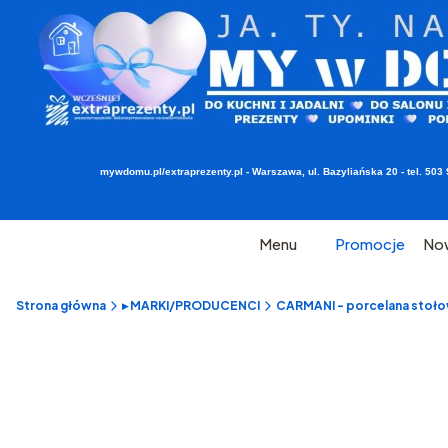
mywdomu.pl/extraprezenty.pl - Warszawa, ul. Bazyliańska 20 - tel. 5
Menu
Promocje
No
Strona główna
▸ MARKI/PRODUCENCI
CARMANI - porcelana stołow