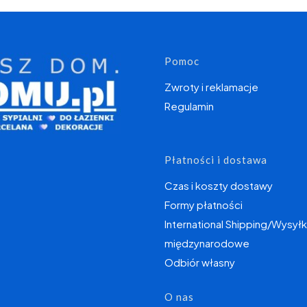
Linki w s
Pomoc
Zwroty i reklamacje
Regulamin
Płatności i dostawa
Czas i koszty dostawy
Formy płatności
International Shipping/Wysyłk
międzynarodowe
Odbiór własny
O nas