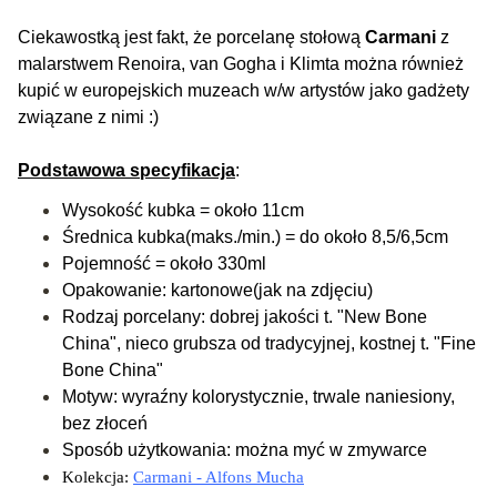
Ciekawostką jest fakt, że porcelanę stołową
Carmani
z
malarstwem Renoira, van Gogha i Klimta można również
kupić w europejskich muzeach w/w artystów jako gadżety
związane z nimi :)
Podstawowa specyfikacja
:
W
ysokość kubka = około 11cm
Średnica kubka(maks./min.) = do około 8,5/6,5cm
Pojemność = około 330ml
Opakowanie: kartonowe(jak na zdjęciu)
Rodzaj porcelany: dobrej jakości t. "New Bone
China"
, nieco grubsza od tradycyjnej, kostnej t. "Fine
Bone China"
Motyw: wyraźny kolorystycznie, trwale naniesiony,
bez złoceń
Sposób użytkowania: można myć w zmywarce
Kolekcja:
Carmani - Alfons Mucha