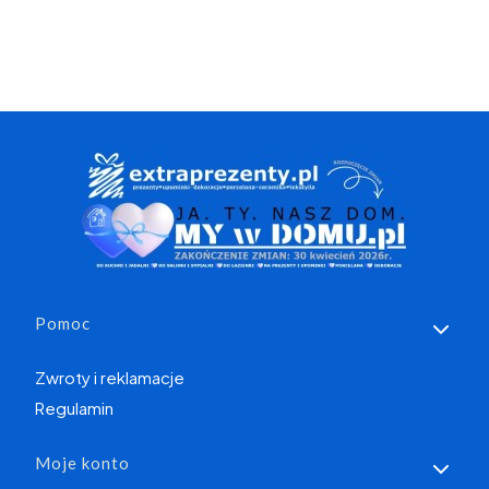
Linki w stopce
Pomoc
Zwroty i reklamacje
Regulamin
Moje konto