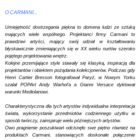
O CARMANI...
Umiejętność dostrzegania piękna to domena ludzi ze sztuką
mających wiele wspólnego. Projektanci firmy
Carmani
to
prawdziwi artyści, mający swój udział w kształtowaniu
błyskawicznie zmieniających się w XX wieku nurtów szeroko
pojętego projektowania wnętrz.
Kolejne przemijające style stawały się klasyką, inspiracją dla
projektantów i obiektem pożądania kolekcjonerów. Podczas gdy
Henri Cartier Bresson fotografował Paryż, w Nowym Yorku
szalał POPArt Andy Warhol’a a Gianni Versace dyktował
warunki Mediolanowi.
Charakterystyczna dla tych artystów indywidualna interpretacja
świata, wykorzystanie przedmiotów codziennego użytku w
sposób twórczy, zainspiruje wielu późniejszych artystów.
Owo pragnienie poszukiwań odcisnęło swe piętno również na
produktach Carmani, stanowiących doskonałe połączenie