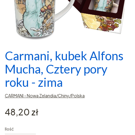
Carmani, kubek Alfons
Mucha, Cztery pory
roku - zima
CARMANI - Nowa Zelandia/Chiny/Polska
Cena
48,20 zł
Ilość