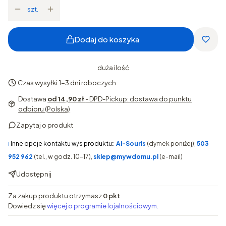
szt.
Dodaj do koszyka
duża ilość
Czas wysyłki:
1-3 dni roboczych
Dostawa
od 14,90 zł
- DPD-Pickup: dostawa do punktu
odbioru (Polska)
Zapytaj o produkt
ℹ️
Inne opcje kontaktu w/s produktu
:
AI-Souris
(dymek poniżej);
503
952 962
(tel., w godz. 10-17),
sklep@mywdomu.pl
(e-mail)
Udostępnij
Za zakup produktu otrzymasz
0 pkt
.
Dowiedz się
więcej o programie lojalnościowym.