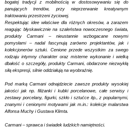
bogatej tradycji z mobilnością w dostosowywaniu się do
panujących trendów, przy nieprzerwanie kreatywnym
traktowaniu przestrzeni życiowej.
Respektując idee właściwe dla różnych okresów, a zarazem
reagując błyskawicznie na szaleństwa nowoczesnego świata,
produkty Carmani – nieustannie wzbogacane nowymi
pomysłami – nadal fascynują zarówno projektantów, jak i
kolekcjonerów sztuki. Cenione przede wszystkim za swego
rodzaju intymny charakter oraz misterne wykonanie i wielką
dbałość o szczegóły, produkty Carmani, obdarzone niezwykłą
siłą ekspresji, silnie oddziałują na wyobraźnię.
Pod marką Carmani odnajdziecie zawsze produkty wysokiej
jakości jak np. filiżanki i kubki porcelanowe, całe serwisy i
zestawy porcelany, figurki, szkło i sztućce itp., z popularnymi,
znanymi i cenionymi motywami jak m.in.: kolekcje malarstwa
Alfonsa Muchy i Gustava Klimta.
Carmani – sprawca i świadek ludzkich namiętności.