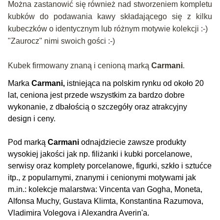
Można zastanowić się również nad stworzeniem kompletu
kubków do podawania kawy składającego się z kilku
kubeczków o identycznym lub różnym motywie kolekcji :-)
"Zaurocz" nimi swoich gości :-)
Kubek firmowany znaną i cenioną marką
Carmani
.
Marka
Carmani,
istniejąca na polskim rynku od około 20
lat, ceniona jest przede wszystkim za bardzo dobre
wykonanie, z dbałością o szczegóły oraz atrakcyjny
design i ceny.
Pod marką
Carmani
odnajdziecie zawsze produkty
wysokiej jakości jak np. filiżanki i kubki porcelanowe,
serwisy oraz komplety porcelanowe, figurki, szkło i sztućce
itp., z popularnymi, znanymi i cenionymi motywami jak
m.in.: kolekcje malarstwa: Vincenta van Gogha, Moneta,
Alfonsa Muchy, Gustava Klimta, Konstantina Razumova,
Vladimira Volegova i Alexandra Averin'a.