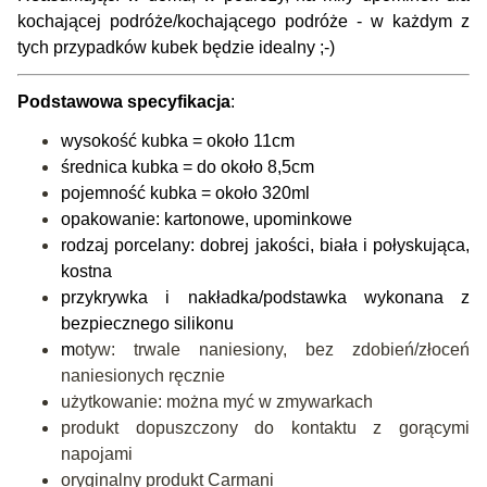
kochającej podróże/kochającego podróże - w każdym z
tych przypadków kubek będzie idealny ;-)
Podstawowa specyfikacja
:
wysokość kubka = około 11cm
średnica kubka = do około 8,5cm
pojemność kubka = około 320ml
opakowanie: kartonowe, upominkowe
rodzaj porcelany: dobrej jakości, biała i połyskująca,
kostna
przykrywka i nakładka/podstawka wykonana z
bezpiecznego silikonu
m
otyw: trwale naniesiony, bez zdobień/złoceń
naniesionych ręcznie
użytkowanie: można myć w zmywarkach
produkt dopuszczony do kontaktu z gorącymi
napojami
oryginalny produkt Carmani