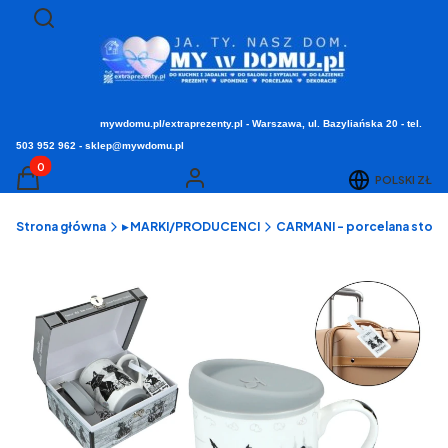
Otwórz wyszukiwarkę
Szukaj
mywdomu.pl/extraprezenty.pl - Warszawa, ul. Bazyliańska 20 - tel.
503 952 962 - sklep@mywdomu.pl
Produkty w koszyku: 0. Zobacz szczegóły
POLSKI
ZŁ
Koszyk
Zaloguj się
Strona główna
▸ MARKI/PRODUCENCI
CARMANI - porcelana stołow