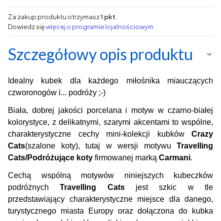
Za zakup produktu otrzymasz
1 pkt
.
Dowiedz się
więcej o programie lojalnościowym.
Szczegółowy opis produktu
Idealny kubek dla każdego miłośnika miauczących
czworonogów i... podróży ;-)
Biała, dobrej jakości porcelana i motyw w czarno-białej
kolorystyce, z delikatnymi, szarymi akcentami to wspólne,
charakterystyczne cechy mini-kolekcji kubków
Crazy
Cats
(szalone koty), tutaj w wersji motywu
Travelling
Cats/Podróżujące koty
firmowanej marką
Carmani
.
Cechą wspólną motywów niniejszych kubeczków
podróżnych
Travelling Cats
jest szkic w tle
przedstawiający charakterystyczne miejsce dla danego,
turystycznego miasta Europy oraz dołączona do kubka