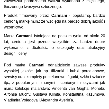
zawieszka podróżna/do walizki wykonana z miękkiego,
tłoczonego tworzywa sztucznego.
Produkt firmowany przez
Carmani
- popularną, bardzo
cenioną markę m.in.: ze względu na bardzo dobrą jakość i
wzornictwo.
Marka
Carmani
, istniejąca na polskim rynku od około 20
lat, ceniona jest przede wszystkim za bardzo dobre
wykonanie, z dbałością o szczegóły oraz atrakcyjny
design i ceny.
Pod marką
Carmani
odnajdziecie zawsze produkty
wysokiej jakości jak np. filiżanki i kubki porcelanowe,
serwisy oraz komplety porcelanowe, figurki, szkło i sztućce
itp., z popularnymi, znanymi i cenionymi motywami jak
m.in.: kolekcje malarstwa: Vincenta van Gogha, Moneta,
Alfonsa Muchy, Gustava Klimta, Konstantina Razumova,
Vladimira Volegova i Alexandra Averin'a.