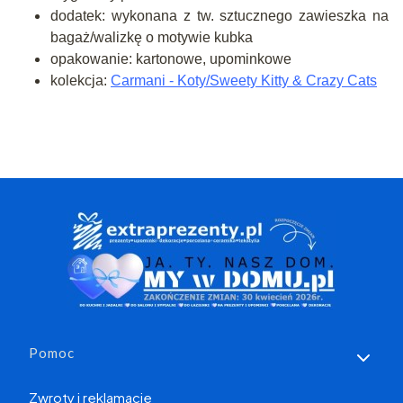
dodatek: wykonana z tw. sztucznego zawieszka na
bagaż/walizkę o motywie kubka
opakowanie: kartonowe, upominkowe
kolekcja:
Carmani - Koty/Sweety Kitty & Crazy Cats
Linki w stopce
Pomoc
Zwroty i reklamacje