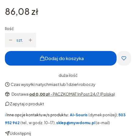
Cena
86,08 zł
Ilość
szt.
Dodaj do koszyka
duża ilość
Czas wysyłki:
natychmiast lub 1 dzień roboczy
Dostawa
od 0,00 zł
- PACZKOMAT InPost 24/7 (Polska)
Zapytaj o produkt
ℹ️
Inne opcje kontaktu w/s produktu
:
AI-Souris
(dymek poniżej);
503
952 962
(tel., w godz. 10-17),
sklep@mywdomu.pl
(e-mail)
Udostępnij