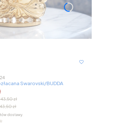
24
 pozłacana Swarovski/BUDDA
ł
143,50 zł
143,50 zł
tów dostawy.