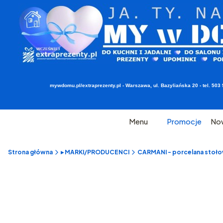
mywdomu.pl/extraprezenty.pl - Warszawa, ul. Bazyliańska 20 - tel. 5
Menu
Promocje
No
Strona główna
▸ MARKI/PRODUCENCI
CARMANI - porcelana stołow