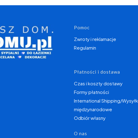
Linki w s
Pomoc
Zwroty i reklamacje
Regulamin
Płatności i dostawa
Czas i koszty dostawy
Formy płatności
International Shipping/Wysyłk
międzynarodowe
Odbiór własny
O nas