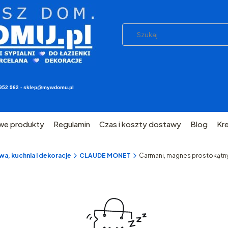
03 952 962 - sklep@mywdomu.pl
we produkty
Regulamin
Czas i koszty dostawy
Blog
Kr
a, kuchnia i dekoracje
CLAUDE MONET
Carmani, magnes prostokąt