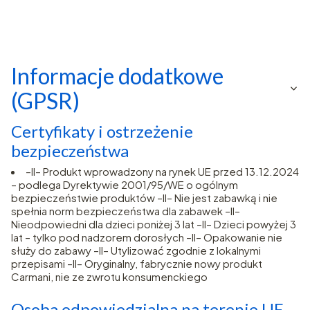
Informacje dodatkowe
(GPSR)
Certyfikaty i ostrzeżenie
bezpieczeństwa
–II– Produkt wprowadzony na rynek UE przed 13.12.2024
– podlega Dyrektywie 2001/95/WE o ogólnym
bezpieczeństwie produktów –II– Nie jest zabawką i nie
spełnia norm bezpieczeństwa dla zabawek –II–
Nieodpowiedni dla dzieci poniżej 3 lat –II– Dzieci powyżej 3
lat – tylko pod nadzorem dorosłych –II– Opakowanie nie
służy do zabawy –II– Utylizować zgodnie z lokalnymi
przepisami –II– Oryginalny, fabrycznie nowy produkt
Carmani, nie ze zwrotu konsumenckiego
Osoba odpowiedzialna na terenie UE