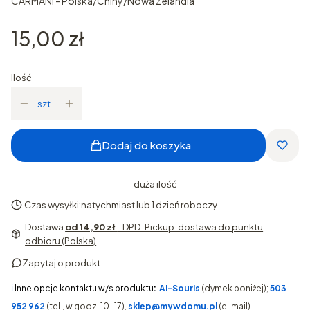
CARMANI - Polska/Chiny/Nowa Zelandia
Cena
15,00 zł
Ilość
szt.
Dodaj do koszyka
duża ilość
Czas wysyłki:
natychmiast lub 1 dzień roboczy
Dostawa
od 14,90 zł
- DPD-Pickup: dostawa do punktu
odbioru (Polska)
Zapytaj o produkt
ℹ️
Inne opcje kontaktu w/s produktu
:
AI-Souris
(dymek poniżej);
503
952 962
(tel., w godz. 10-17),
sklep@mywdomu.pl
(e-mail)