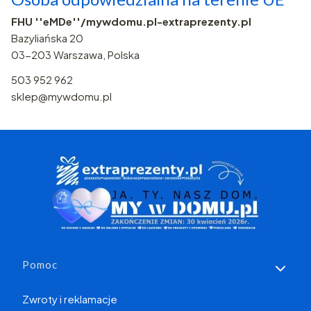
FHU ''eMDe''/mywdomu.pl-extraprezenty.pl
Bazyliańska 20
03-203 Warszawa, Polska
503 952 962
sklep@mywdomu.pl
Linki w stopce
Pomoc
Zwroty i reklamacje