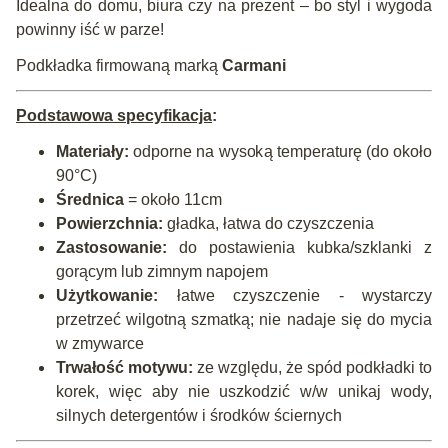
Idealna do domu, biura czy na prezent – bo styl i wygoda
powinny iść w parze!
Podkładka firmowaną marką
Carmani
Podstawowa specyfikacja
:
Materiały:
odporne na wysoką temperaturę (do około
90°C)
Średnica
= około 11cm
Powierzchnia:
gładka, łatwa do czyszczenia
Zastosowanie:
do postawienia kubka/szklanki z
gorącym lub zimnym napojem
Użytkowanie:
łatwe czyszczenie - wystarczy
przetrzeć wilgotną szmatką; nie nadaje się do mycia
w zmywarce
Trwałość motywu:
ze względu, że spód podkładki to
korek, więc aby nie uszkodzić w/w unikaj wody,
silnych detergentów i środków ściernych