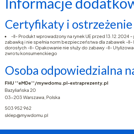
Informacje dodatko
Certyfikaty i ostrzeżeni
–II– Produkt wprowadzony na rynek UE przed 13.12.2024 
zabawką i nie spełnia norm bezpieczeństwa dla zabawek –II– Ni
dorosłych –II– Opakowanie nie służy do zabawy –II– Utylizować
zwrotu konsumenckiego
Osoba odpowiedzialna na
FHU ''eMDe''/mywdomu.pl-extraprezenty.pl
Bazyliańska 20
03-203 Warszawa, Polska
503 952 962
sklep@mywdomu.pl