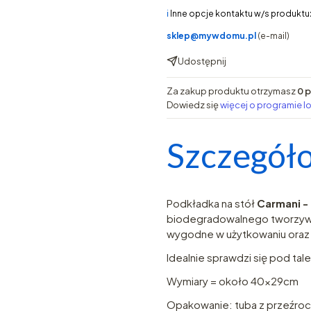
ℹ️
Inne opcje kontaktu w/s produktu
sklep@mywdomu.pl
(e-mail)
Udostępnij
Za zakup produktu otrzymasz
0 
Dowiedz się
więcej o programie l
Szczegóło
Podkładka na stół
Carmani - 
biodegradowalnego tworzywa 
wygodne w użytkowaniu oraz 
Idealnie sprawdzi się pod tale
Wymiary = około 40x29cm
Opakowanie: tuba z przeźro