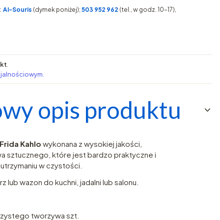
:
AI-Souris
(dymek poniżej);
503 952 962
(tel., w godz. 10-17),
pkt
.
ojalnościowym.
wy opis produktu
Frida Kahlo
wykonana z wysokiej jakości,
sztucznego, które jest bardzo praktyczne i
utrzymaniu w czystości.
rz lub wazon do kuchni, jadalni lub salonu.
czystego tworzywa szt.