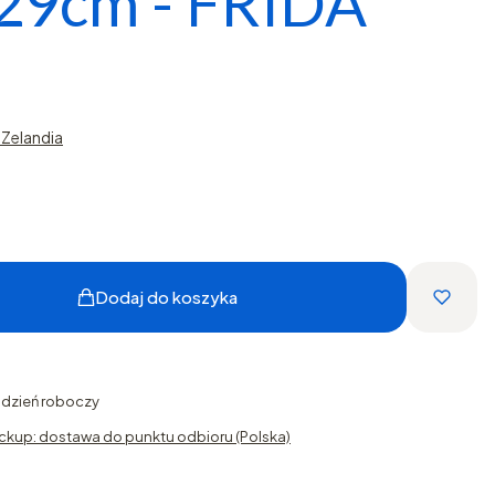
x29cm - FRIDA
Zelandia
Dodaj do koszyka
1 dzień roboczy
ckup: dostawa do punktu odbioru (Polska)