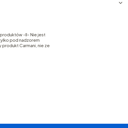
roduktów –II– Nie jest
– tylko pod nadzorem
y produkt Carmani, nie ze