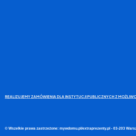
REALIZUJEMY ZAMÓWIENIA DLA INSTYTUCJI PUBLICZNYCH Z MOŻL
© Wszelkie prawa zastrzeżone: mywdomu.pl/extraprezenty.pl - 03-203 Wars