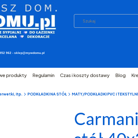
03 952 962 - sklep@mywdomu.pl
we produkty
Regulamin
Czas i koszty dostawy
Blog
Kr
rwetki, itp.
PODKŁADKI NA STÓŁ
MATY/PODKŁADKI PVC i TEKSTYLN
Carmani