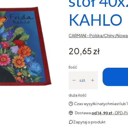
stół 40
KAHLO
CARMANI - Polska/Chiny/Nowa 
Cena
20,65 zł
Ilość
szt.
duża ilość
Czas wysyłki:
natychmiast lub 
Dostawa
od 14,90 zł
- DPD-Pi
Zapytaj o produkt