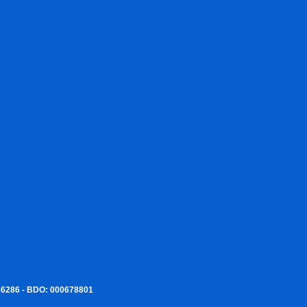
I
226286 - BDO: 000678801