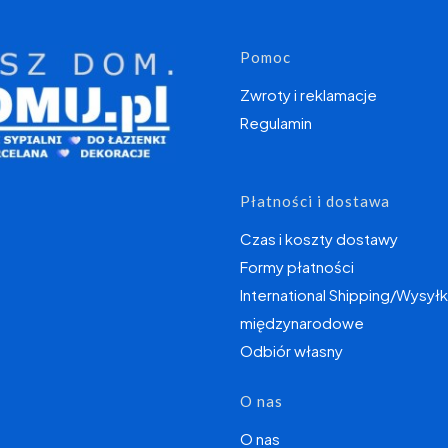
Linki w s
Pomoc
Zwroty i reklamacje
Regulamin
Płatności i dostawa
Czas i koszty dostawy
Formy płatności
International Shipping/Wysyłk
międzynarodowe
Odbiór własny
O nas
O nas