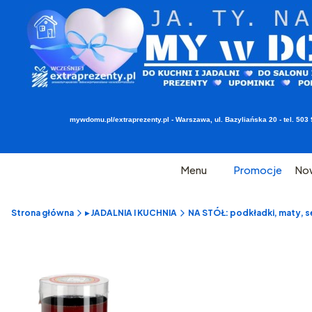
mywdomu.pl/extraprezenty.pl - Warszawa, ul. Bazyliańska 20 - tel. 5
Menu
Promocje
No
Strona główna
▸ JADALNIA I KUCHNIA
NA STÓŁ: podkładki, maty, se