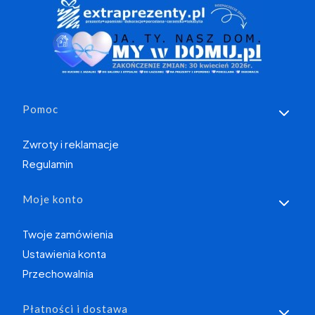
Linki w stopce
Pomoc
Zwroty i reklamacje
Regulamin
Moje konto
Twoje zamówienia
Ustawienia konta
Przechowalnia
Płatności i dostawa