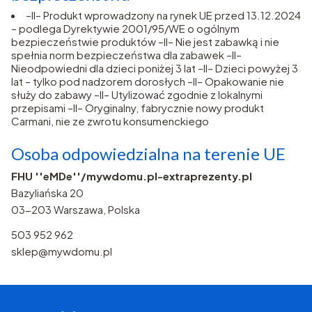
–II– Produkt wprowadzony na rynek UE przed 13.12.2024
– podlega Dyrektywie 2001/95/WE o ogólnym
bezpieczeństwie produktów –II– Nie jest zabawką i nie
spełnia norm bezpieczeństwa dla zabawek –II–
Nieodpowiedni dla dzieci poniżej 3 lat –II– Dzieci powyżej 3
lat – tylko pod nadzorem dorosłych –II– Opakowanie nie
służy do zabawy –II– Utylizować zgodnie z lokalnymi
przepisami –II– Oryginalny, fabrycznie nowy produkt
Carmani, nie ze zwrotu konsumenckiego
Osoba odpowiedzialna na terenie UE
FHU ''eMDe''/mywdomu.pl-extraprezenty.pl
Bazyliańska 20
03-203 Warszawa, Polska
503 952 962
sklep@mywdomu.pl