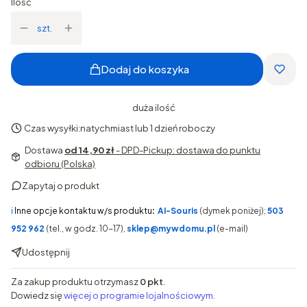
Ilość
szt.
Dodaj do koszyka
duża ilość
Czas wysyłki:
natychmiast lub 1 dzień roboczy
Dostawa
od 14,90 zł
- DPD-Pickup: dostawa do punktu
odbioru (Polska)
Zapytaj o produkt
ℹ️
Inne opcje kontaktu w/s produktu
:
AI-Souris
(dymek poniżej);
503
952 962
(tel., w godz. 10-17),
sklep@mywdomu.pl
(e-mail)
Udostępnij
Za zakup produktu otrzymasz
0 pkt
.
Dowiedz się
więcej o programie lojalnościowym.