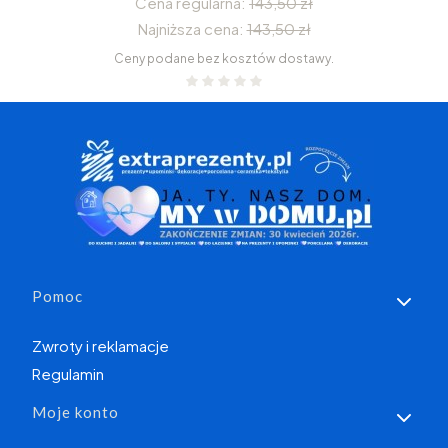
Cena regularna:
143,50 zł
Najniższa cena:
143,50 zł
Ceny podane bez kosztów dostawy.
Linki w stopce
Pomoc
Zwroty i reklamacje
Regulamin
Moje konto