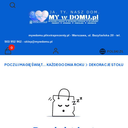
Otwórz wyszukiwarkę
Szukaj
mywdomu.pl/extraprezenty.pl - Warszawa, ul. Bazyliańska 20 - tel.
503 952 962 - sklep@mywdomu.pl
Produkty w koszyku: 0. Zobacz szczegóły
POLSKI
ZŁ
Koszyk
Zaloguj się
▸ POCZUJ MAGIĘ ŚWIĄT... KAŻDEGO DNIA ROKU
DEKORACJE STOŁU