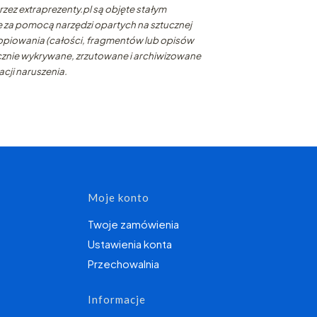
zez extraprezenty.pl są objęte stałym
e za pomocą narzędzi opartych na sztucznej
 kopiowania (całości, fragmentów lub opisów
nie wykrywane, zrzutowane i archiwizowane
ji naruszenia.
topce
Moje konto
Twoje zamówienia
Ustawienia konta
Przechowalnia
Informacje