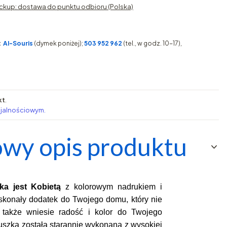
ckup: dostawa do punktu odbioru (Polska)
:
AI-Souris
(dymek poniżej);
503 952 962
(tel., w godz. 10-17),
kt
.
ojalnościowym.
wy opis produktu
ka jest Kobietą
 z kolorowym nadrukiem i 
konały dodatek do Twojego domu, który nie 
także wniesie radość i kolor do Twojego 
uszka została starannie wykonana z wysokiej 