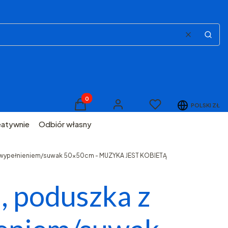
Wyczyść
Szuka
Produkty w koszyku: 0. Zobacz szczegóły
Ulubione
POLSKI
ZŁ
Koszyk
Zaloguj się
eatywnie
Odbiór własny
 wypełnieniem/suwak 50x50cm - MUZYKA JEST KOBIETĄ
, poduszka z