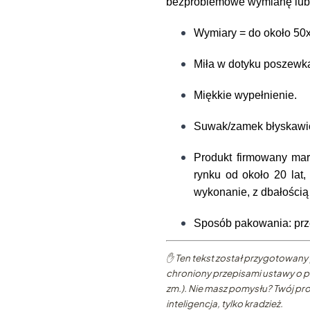
bezproblemowe wymianę lub 
Wymiary = do około 5
Miła w dotyku poszewka
Miękkie wypełnienie.
Suwak/zamek błyskawic
Produkt firmowany mar
rynku od około 20 lat,
wykonanie, z dbałością 
Sposób pakowania: prze
✋ Ten tekst został przygotowany 
chroniony przepisami ustawy o pr
zm.). Nie masz pomysłu? Twój pro
inteligencja, tylko kradzież.