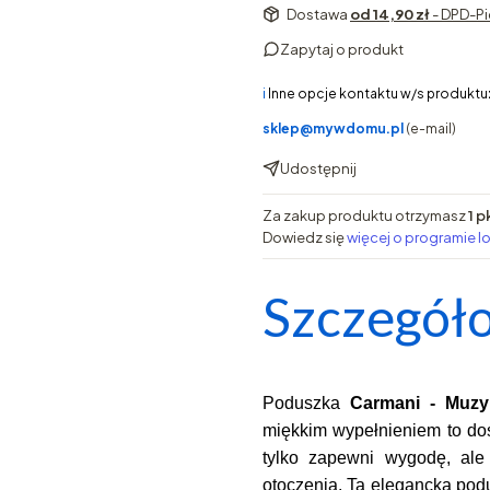
Dostawa
od 14,90 zł
- DPD-Pi
Zapytaj o produkt
ℹ️
Inne opcje kontaktu w/s produktu
sklep@mywdomu.pl
(e-mail)
Udostępnij
Za zakup produktu otrzymasz
1 p
Dowiedz się
więcej o programie l
Szczegóło
Poduszka 
Carmani - Muzy
miękkim wypełnieniem to dos
tylko zapewni wygodę, ale 
otoczenia. Ta elegancka pod