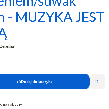
eniem/suwak
m - MUZYKA JEST
Ą
Zelandia
Dodaj do koszyka
1 dzień roboczy