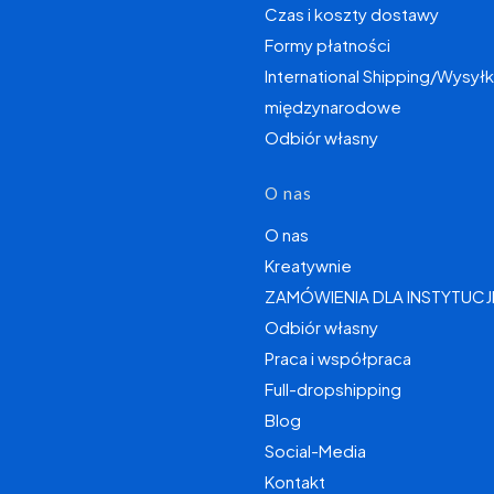
Czas i koszty dostawy
Formy płatności
International Shipping/Wysyłk
międzynarodowe
Odbiór własny
O nas
O nas
Kreatywnie
ZAMÓWIENIA DLA INSTYTUCJ
Odbiór własny
Praca i współpraca
Full-dropshipping
Blog
Social-Media
Kontakt