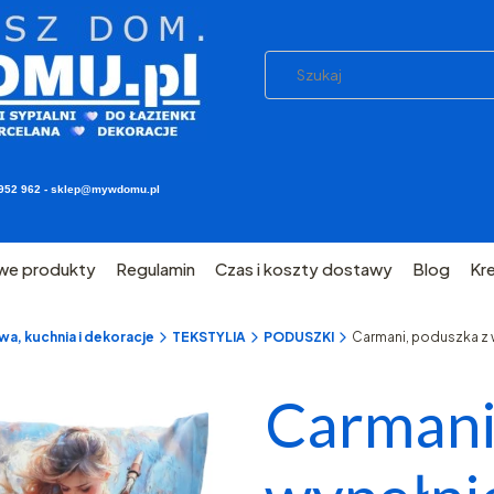
03 952 962 - sklep@mywdomu.pl
we produkty
Regulamin
Czas i koszty dostawy
Blog
Kr
a, kuchnia i dekoracje
TEKSTYLIA
PODUSZKI
Carmani, poduszka z
Carmani