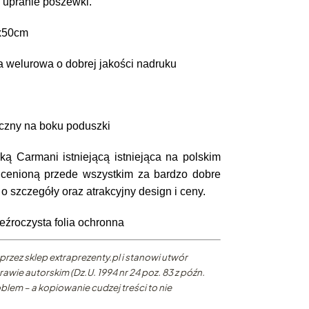
upranie poszewki.
0x50cm
 welurowa o dobrej jakości nadruku
zny na boku poduszki
ką Carmani istniejącą 
istniejąca na polskim 
 cenioną przede wszystkim za bardzo dobre 
o szczegóły oraz atrakcyjny design i ceny.
źroczysta folia ochronna
przez sklep extraprezenty.pl i stanowi utwór
awie autorskim (Dz.U. 1994 nr 24 poz. 83 z późn.
blem – a kopiowanie cudzej treści to nie