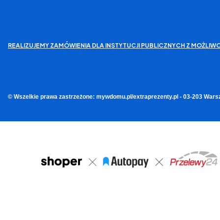
REALIZUJEMY ZAMÓWIENIA DLA INSTYTUCJI PUBLICZNYCH Z MOŻL
© Wszelkie prawa zastrzeżone: mywdomu.pl/extraprezenty.pl - 03-203 Wars