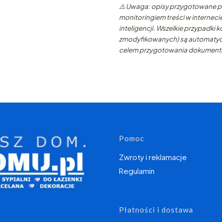
⚠️ Uwaga: opisy przygotowane pr
monitoringiem treści w interneci
inteligencji. Wszelkie przypadki
zmodyfikowanych) są automatycz
celem przygotowania dokumentac
Linki w s
Pomoc
Zwroty i reklamacje
Regulamin
Płatności i dostawa