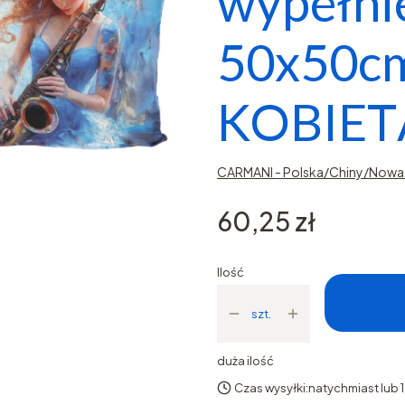
wypełni
50x50c
KOBIET
CARMANI - Polska/Chiny/Nowa 
Cena
60,25 zł
Ilość
szt.
duża ilość
Czas wysyłki:
natychmiast lub 