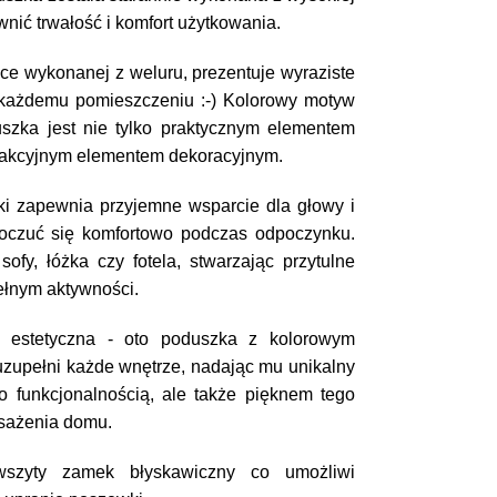
wnić trwałość i komfort użytkowania.
 wykonanej z weluru, prezentuje wyraziste 
 każdemu pomieszczeniu :-) Kolorowy motyw 
szka jest nie tylko praktycznym elementem 
trakcyjnym elementem dekoracyjnym.
i zapewnia przyjemne wsparcie dla głowy i 
oczuć się komfortowo podczas odpoczynku. 
ofy, łóżka czy fotela, stwarzając przytulne 
ełnym aktywności.
i estetyczna - oto poduszka z kolorowym 
uzupełni każde wnętrze, nadając mu unikalny 
ko funkcjonalnością, ale także pięknem tego 
sażenia domu.
zyty zamek błyskawiczny co umożliwi 