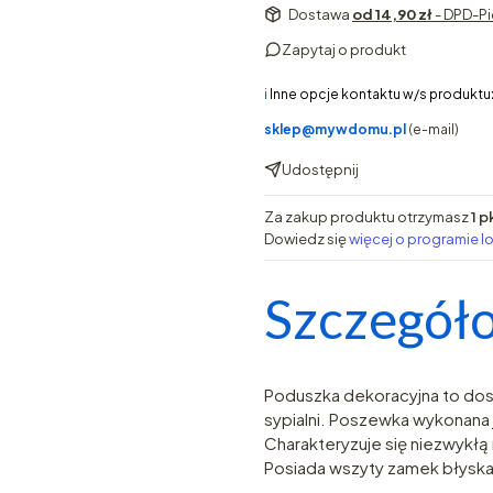
Dostawa
od 14,90 zł
- DPD-Pi
Zapytaj o produkt
ℹ️
Inne opcje kontaktu w/s produktu
sklep@mywdomu.pl
(e-mail)
Udostępnij
Za zakup produktu otrzymasz
1 p
Dowiedz się
więcej o programie l
Szczegóło
Poduszka dekoracyjna to dos
sypialni. Poszewka wykonana j
Charakteryzuje się niezwykłą
Posiada wszyty zamek błyska