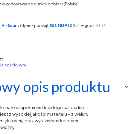
ckup: dostawa do punktu odbioru (Polska)
:
AI-Souris
(dymek poniżej);
503 952 962
(tel., w godz. 10-17),
kt
.
ojalnościowym.
wy opis produktu
konałe uzupełnienie każdego salonu lub
est z wysokiej jakości materiału – z weluru.
 miękkością oraz wyrazistymi kolorami.
wiczny.