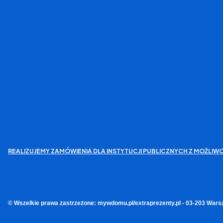
REALIZUJEMY ZAMÓWIENIA DLA INSTYTUCJI PUBLICZNYCH Z MOŻL
© Wszelkie prawa zastrzeżone: mywdomu.pl/extraprezenty.pl - 03-203 Wars