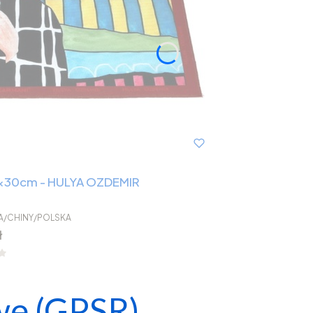
0x30cm - HULYA OZDEMIR
A/CHINY/POLSKA
ł
we (GPSR)