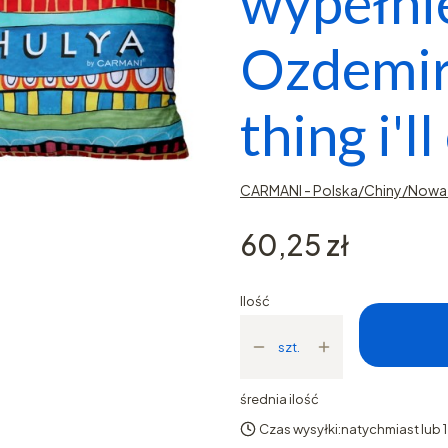
wypełni
Ozdemir,
thing i'll
CARMANI - Polska/Chiny/Nowa 
Cena
60,25 zł
Ilość
szt.
średnia ilość
Czas wysyłki:
natychmiast lub 