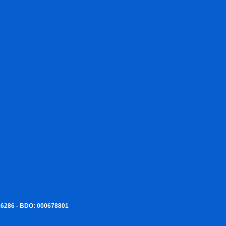
I
226286 - BDO: 000678801