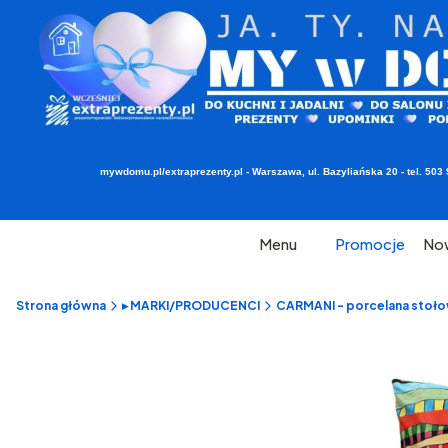
mywdomu.pl/extraprezenty.pl - Warszawa, ul. Bazyliańska 20 - tel. 5
Menu
Promocje
No
Strona główna
▸ MARKI/PRODUCENCI
CARMANI - porcelana stołow