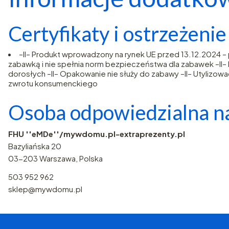
Certyfikaty i ostrzeżeni
–II– Produkt wprowadzony na rynek UE przed 13.12.2024 
zabawką i nie spełnia norm bezpieczeństwa dla zabawek –II– Ni
dorosłych –II– Opakowanie nie służy do zabawy –II– Utylizować
zwrotu konsumenckiego
Osoba odpowiedzialna na
FHU ''eMDe''/mywdomu.pl-extraprezenty.pl
Bazyliańska 20
03-203 Warszawa, Polska
503 952 962
sklep@mywdomu.pl