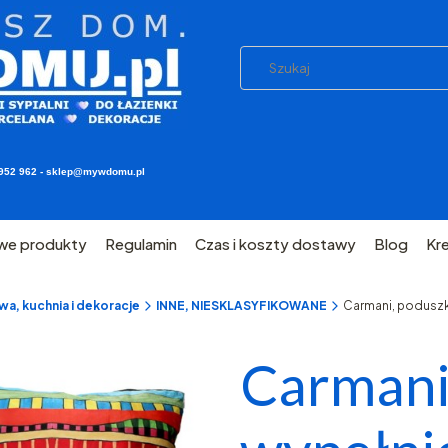
03 952 962 - sklep@mywdomu.pl
we produkty
Regulamin
Czas i koszty dostawy
Blog
Kr
a, kuchnia i dekoracje
INNE, NIESKLASYFIKOWANE
Carmani, poduszka 
Carmani