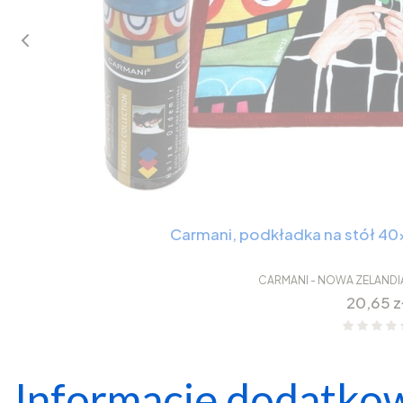
Carmani, podkładka na stół 4
CARMANI - NOWA ZELANDI
Cena
20,65 z
Informacje dodatko