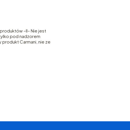
roduktów –II– Nie jest
– tylko pod nadzorem
y produkt Carmani, nie ze