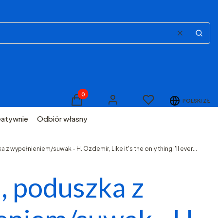
Wyczyść
Szuka
Produkty w koszyku: 0. Zobacz szczegóły
Ulubione
POLSKI
ZŁ
Koszyk
Zaloguj się
eatywnie
Odbiór własny
z wypełnieniem/suwak - H. Ozdemir, Like it's the only thing i'll ever...
, poduszka z