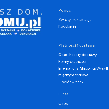
Linki w s
Pomoc
Zwroty i reklamacje
Regulamin
Płatności i dostawa
Czas i koszty dostawy
Formy płatności
International Shipping/Wysyłk
międzynarodowe
Odbiór własny
O nas
O nas