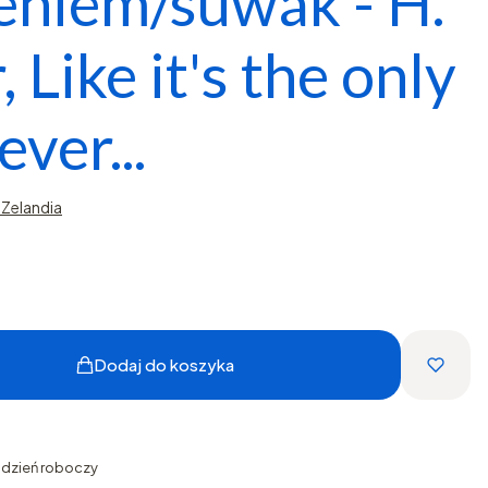
eniem/suwak - H.
 Like it's the only
 ever...
Zelandia
Dodaj do koszyka
1 dzień roboczy