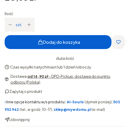
Ilość
szt.
Dodaj do koszyka
duża ilość
Czas wysyłki:
natychmiast lub 1 dzień roboczy
Dostawa
od 14,90 zł
- DPD-Pickup: dostawa do punktu
odbioru (Polska)
Zapytaj o produkt
ℹ️
Inne opcje kontaktu w/s produktu
:
AI-Souris
(dymek poniżej);
503
952 962
(tel., w godz. 10-17),
sklep@mywdomu.pl
(e-mail)
Udostępnij