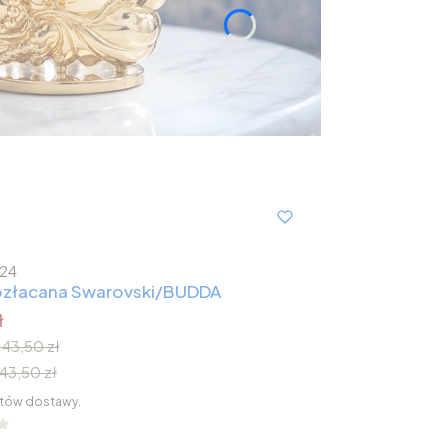
24
 pozłacana Swarovski/BUDDA
ł
143,50 zł
143,50 zł
tów dostawy.