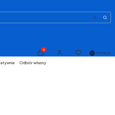
Wyczyść
Szuka
Produkty w koszyku: 0. Zobacz szczegóły
Ulubione
POLSKI
ZŁ
Koszyk
Zaloguj się
eatywnie
Odbiór własny