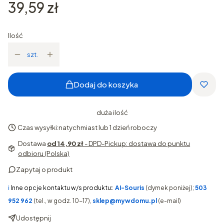
Cena
39,59 zł
Ilość
szt.
Dodaj do koszyka
duża ilość
Czas wysyłki:
natychmiast lub 1 dzień roboczy
Dostawa
od 14,90 zł
- DPD-Pickup: dostawa do punktu
odbioru (Polska)
Zapytaj o produkt
ℹ️
Inne opcje kontaktu w/s produktu
:
AI-Souris
(dymek poniżej);
503
952 962
(tel., w godz. 10-17),
sklep@mywdomu.pl
(e-mail)
Udostępnij