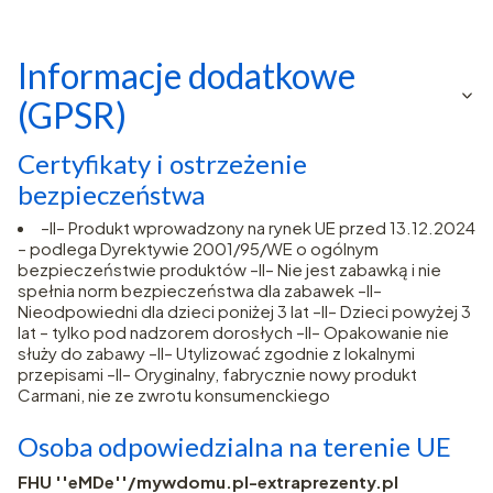
Informacje dodatkowe
(GPSR)
Certyfikaty i ostrzeżenie
bezpieczeństwa
–II– Produkt wprowadzony na rynek UE przed 13.12.2024
– podlega Dyrektywie 2001/95/WE o ogólnym
bezpieczeństwie produktów –II– Nie jest zabawką i nie
spełnia norm bezpieczeństwa dla zabawek –II–
Nieodpowiedni dla dzieci poniżej 3 lat –II– Dzieci powyżej 3
lat – tylko pod nadzorem dorosłych –II– Opakowanie nie
służy do zabawy –II– Utylizować zgodnie z lokalnymi
przepisami –II– Oryginalny, fabrycznie nowy produkt
Carmani, nie ze zwrotu konsumenckiego
Osoba odpowiedzialna na terenie UE
FHU ''eMDe''/mywdomu.pl-extraprezenty.pl