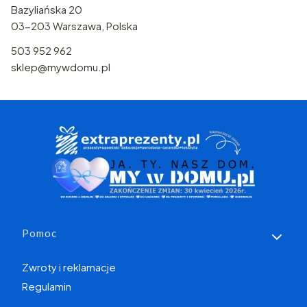
Bazyliańska 20
03-203 Warszawa, Polska
503 952 962
sklep@mywdomu.pl
Linki w stopce
Pomoc
Zwroty i reklamacje
Regulamin