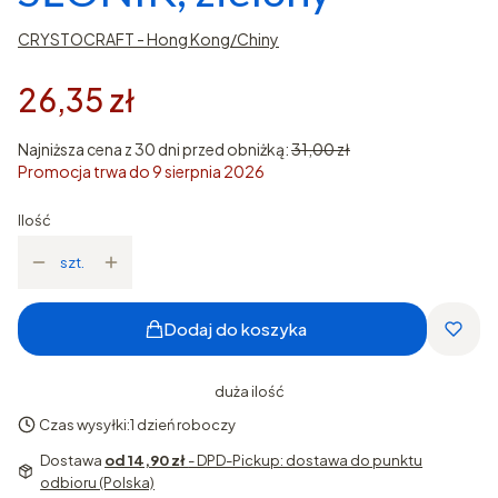
CRYSTOCRAFT - Hong Kong/Chiny
26,35 zł
Najniższa cena z 30 dni przed obniżką:
31,00 zł
Promocja trwa do 9 sierpnia 2026
Ilość
szt.
Dodaj do koszyka
duża ilość
Czas wysyłki:
1 dzień roboczy
Dostawa
od 14,90 zł
- DPD-Pickup: dostawa do punktu
odbioru (Polska)