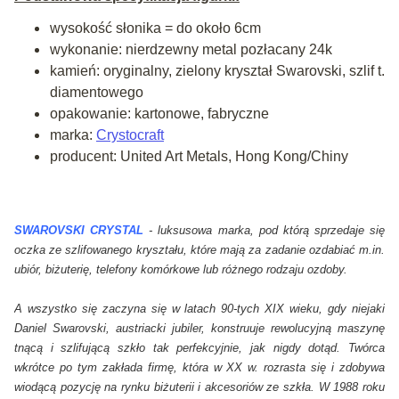
wysokość słonika = do około 6cm
wykonanie: nierdzewny metal pozłacany 24k
kamień: oryginalny, zielony kryształ Swarovski, szlif t.
diamentowego
opakowanie: kartonowe, fabryczne
marka:
Crystocraft
producent: United Art Metals, Hong Kong/Chiny
SWAROVSKI CRYSTAL
-
luksusowa marka, pod którą sprzedaje się
oczka ze szlifowanego kryształu, które mają za zadanie ozdabiać m.in.
ubiór, biżuterię, telefony komórkowe lub różnego rodzaju ozdoby.
A wszystko się zaczyna się w latach 90-tych XIX wieku, gdy niejaki
Daniel Swarovski, austriacki jubiler, konstruuje rewolucyjną maszynę
tnącą i szlifującą szkło tak perfekcyjnie, jak nigdy dotąd. Twórca
wkrótce po tym zakłada firmę, która w XX w. rozrasta się i zdobywa
wiodącą pozycję na rynku biżuterii i akcesoriów ze szkła. W 1988 roku