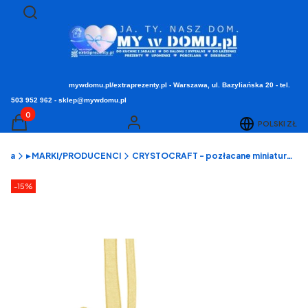
Otwórz wyszukiwarkę
Szukaj
mywdomu.pl/extraprezenty.pl - Warszawa, ul. Bazyliańska 20 - tel.
503 952 962 - sklep@mywdomu.pl
Produkty w koszyku: 0. Zobacz szczegóły
POLSKI
ZŁ
Koszyk
Zaloguj się
ówna
▸ MARKI/PRODUCENCI
CRYSTOCRAFT - pozłacane miniaturki z Hong Kongu
Etykiety produktu
zniżki
-15%