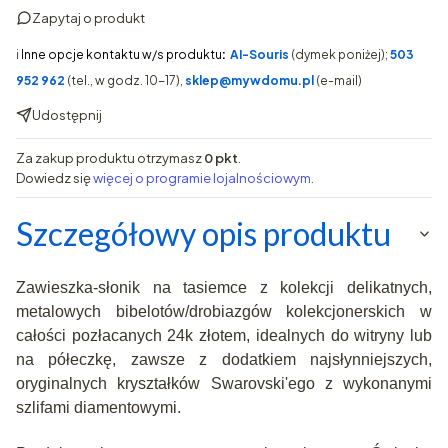
Zapytaj o produkt
ℹ️
Inne opcje kontaktu w/s produktu
:
AI-Souris
(dymek poniżej);
503
952 962
(tel., w godz. 10-17),
sklep@mywdomu.pl
(e-mail)
Udostępnij
Za zakup produktu otrzymasz
0 pkt
.
Dowiedz się
więcej o programie lojalnościowym.
Szczegółowy opis produktu
Zawieszka-słonik na tasiemce z kolekcji delikatnych,
metalowych bibelotów/drobiazgów kolekcjonerskich w
całości pozłacanych 24k złotem, idealnych do witryny lub
na półeczkę, zawsze z dodatkiem najsłynniejszych,
oryginalnych kryształków Swarovski'ego z wykonanymi
szlifami diamentowymi.