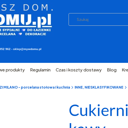
03 952 962 - sklep@mywdomu.pl
we produkty
Regulamin
Czas i koszty dostawy
Blog
Kr
 MILANO - porcelana stołowa i kuchnia
INNE, NIESKLASYFIKOWANE
Cukierni