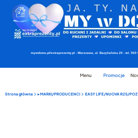
mywdomu.pl/extraprezenty.pl - Warszawa, ul. Bazyliańska 20 - tel. 5
Menu
Promocje
No
Strona główna
▸ MARKI/PRODUCENCI
EASY LIFE/NUOVA R2S/POZZI