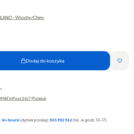
ILANO - Włochy/Chiny
Dodaj do koszyka
h
MAT InPost 24/7 (Polska)
:
AI-Souris
(dymek poniżej);
503 952 962
(tel., w godz. 10-17),