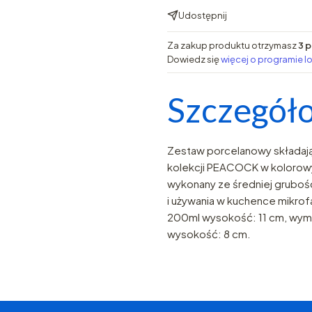
Udostępnij
Za zakup produktu otrzymasz
3 p
Dowiedz się
więcej o programie l
Szczegóło
Zestaw porcelanowy składając
kolekcji PEACOCK w kolorow
wykonany ze średniej gruboś
i używania w kuchence mikrof
200ml wysokość: 11 cm, wym
wysokość: 8 cm.