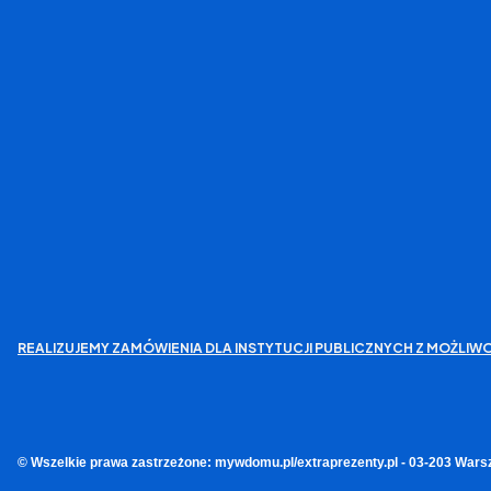
REALIZUJEMY ZAMÓWIENIA DLA INSTYTUCJI PUBLICZNYCH Z MOŻL
© Wszelkie prawa zastrzeżone: mywdomu.pl/extraprezenty.pl - 03-203 Wars