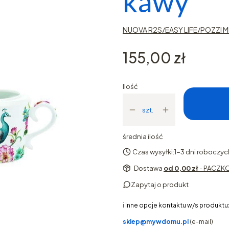
kawy
NUOVA R2S/EASY LIFE/POZZI M
Cena
155,00 zł
Ilość
szt.
średnia ilość
Czas wysyłki:
1-3 dni roboczyc
Dostawa
od 0,00 zł
- PACZKO
Zapytaj o produkt
ℹ️
Inne opcje kontaktu w/s produktu
sklep@mywdomu.pl
(e-mail)