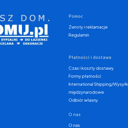
Linki w s
Pomoc
Zwroty i reklamacje
Regulamin
Płatności i dostawa
Czas i koszty dostawy
Formy płatności
International Shipping/Wysyłk
międzynarodowe
Odbiór własny
O nas
O nas