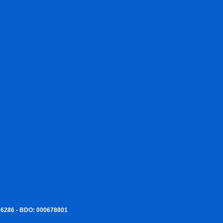
I
226286 - BDO: 000678801