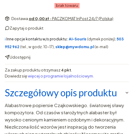
brak towaru
Dostawa
od 0,00 zł
- PACZKOMAT InPost 24/7 (Polska)
Zapytaj o produkt
ℹ️
Inne opcje kontaktu w/s produktu
:
AI-Souris
(dymek poniżej);
503
952 962
(tel., w godz. 10-17),
sklep@mywdomu.pl
(e-mail)
Udostępnij
Za zakup produktu otrzymasz
4 pkt
.
Dowiedz się
więcej o programie lojalnościowym.
Szczegółowy opis produktu
Alabastrowe popiersie Czajkowskiego. światowej sławy
kompozytora. Od czasów starożytnych alabaster był
wysoko cenionym kamieniem ozdobnym i dekoracyjnym.
Niezliczona ilość wzorów jest inspiracją do tworzenia
własnych niepowtarzalnych zbiorów Niesamowita gratka