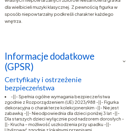
dla wielbicieli muzyki klasycznej. Z pewnością figurka w
sposób niepowtarzalny podkreśli charakter każdego
wnętrza.
Informacje dodatkowe
(GPSR)
Certyfikaty i ostrzeżenie
bezpieczeństwa
-||- Spełnia ogólne wymagania bezpieczeństwa
zgodnie z Rozporządzeniem (UE) 2023/988 -||- Figurka
dekoracyjna o charakterze kolekcjonerskim -||- Nie jest
zabawką -||- Nieodpowiednia dla dzieci poniżej 3 lat -||-
Dla starszych dzieci wyłącznie pod nadzorem dorosłych -
||- Krucha – możliwość uszkodzenia przy upadku -||-
Utylizować zgodnie z lokalnymi przepisami