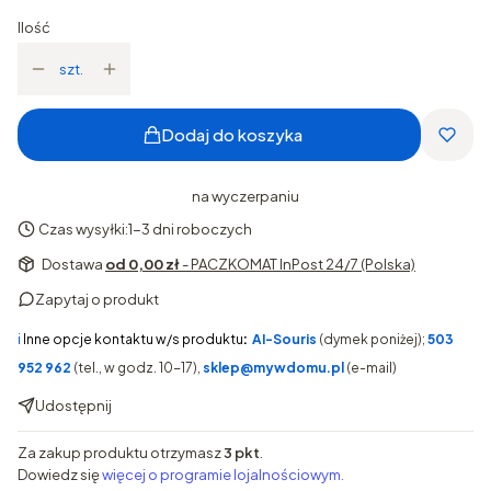
Ilość
szt.
Dodaj do koszyka
na wyczerpaniu
Czas wysyłki:
1-3 dni roboczych
Dostawa
od 0,00 zł
- PACZKOMAT InPost 24/7 (Polska)
Zapytaj o produkt
ℹ️
Inne opcje kontaktu w/s produktu
:
AI-Souris
(dymek poniżej);
503
952 962
(tel., w godz. 10-17),
sklep@mywdomu.pl
(e-mail)
Udostępnij
Za zakup produktu otrzymasz
3 pkt
.
Dowiedz się
więcej o programie lojalnościowym.