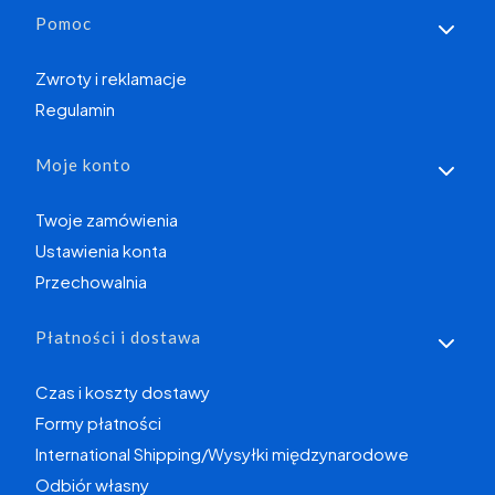
Linki w stopce
Pomoc
Zwroty i reklamacje
Regulamin
Moje konto
Twoje zamówienia
Ustawienia konta
Przechowalnia
Płatności i dostawa
Czas i koszty dostawy
Formy płatności
International Shipping/Wysyłki międzynarodowe
Odbiór własny