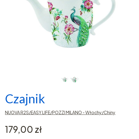
Czajnik
NUOVA R2S/EASY LIFE/POZZI MILANO - Włochy/Chiny
Cena
179,00 zł