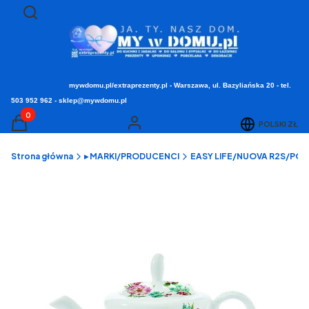
Otwórz wyszukiwarkę
Szukaj
mywdomu.pl/extraprezenty.pl - Warszawa, ul. Bazyliańska 20 - tel.
503 952 962 - sklep@mywdomu.pl
Produkty w koszyku: 0. Zobacz szczegóły
POLSKI
ZŁ
Koszyk
Zaloguj się
Strona główna
▸ MARKI/PRODUCENCI
EASY LIFE/NUOVA R2S/POZZI