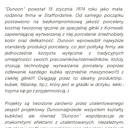
"Dunoon" powstał 15 stycznia 1974 roku jako mała,
rodzinna firma w Staffordshire. Od samego początku
postawiono na bezkompromisową jakość porcelany
kostnej tworzonej ręcznie ze specjalnej glinki z Kornwalii,
zapewniającej wytwarzanej z niej porcelanie śnieżnobiały
kolor oraz delikatność. Dunoon wprowadził najwyższe
standardy produkcji porcelany, co jest polityką firmy, ale
jednocześnie korzysta wyłącznie z tradycyjnych
umiejętności swoich pracowników/rzemieślników, którzy
stosują technologię wytwarzania porcelany poprzez
odlewanie każdego kubka ręcznie(nie maszynowo!!!) z
ciekłej glinki!!! Osiągają przez to idealny produkt(np.:
kubek, filiżankę, itp.), który jest w gładki w dotyku, lekki i
trzyma się go z przyjemnością ;)
Projekty są tworzone zarówno przez utalentowanego
zespół projektowy Dunoona(przede wszystkim kształty
kubków), ale również "Dunoon" współpracuje ze
znakomitymi efektami z utalentowanych, niezależnymi