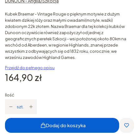
DUNOON - Anglia/Szkocja
Kubek Braemar - Vintage Rouge o pięknym motywie z dużym
kwiatem dzikiej róży oraz małymi owadami(motyle, ważki)
zdobionym 22k złotem. Nazwa Braemar dla tej kolekcji kubków
Dunoon oczywiście również zapożyczył od jednej z
geograficznych perełek Szkocji - wsi położonej około 80km na
wschód od Aberdeen, w regionie Highlands, znanej przede
wszystkim z odbywających się od 1832 roku, corocznie, we
wrześniu zawodów Highland Games.
Przejdź do pełnego opisu
Cena
164,90 zł
Ilość
szt.
Dodaj do koszyka