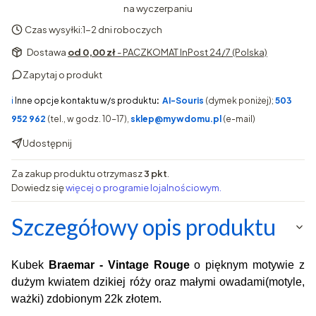
na wyczerpaniu
Czas wysyłki:
1-2 dni roboczych
Dostawa
od 0,00 zł
- PACZKOMAT InPost 24/7 (Polska)
Zapytaj o produkt
ℹ️
Inne opcje kontaktu w/s produktu
:
AI-Souris
(dymek poniżej);
503
952 962
(tel., w godz. 10-17),
sklep@mywdomu.pl
(e-mail)
Udostępnij
Za zakup produktu otrzymasz
3 pkt
.
Dowiedz się
więcej o programie lojalnościowym.
Szczegółowy opis produktu
K
ubek
Braemar - Vintage Rouge
o pięknym motywie z
dużym kwiatem dzikiej róży oraz małymi owadami(motyle,
ważki) zdobionym 22k złotem.