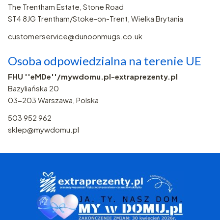
The Trentham Estate, Stone Road
ST4 8JG Trentham/Stoke-on-Trent, Wielka Brytania
customerservice@dunoonmugs.co.uk
Osoba odpowiedzialna na terenie UE
FHU ''eMDe''/mywdomu.pl-extraprezenty.pl
Bazyliańska 20
03-203 Warszawa, Polska
503 952 962
sklep@mywdomu.pl