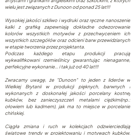
artystami i grafikami angielskimi oraz szkockimi, z których
wielu jest związanych z Dunoon od ponad 25 lat!!!
Wysokiej jakości szkliwo i wydruki oraz ręczne nanoszenie
kalki z grafiką zapewniają dokładne odwzorowanie
kolorów wszystkich motywów z przechwyceniem ich
wszystkich szczegółów oraz odcieni barw przewidzianych
w etapie tworzenia przez projektanta.
Podczas każdego etapu produkcji pracują
wykwalifikowani rzemieślnicy gwarantując nienaganne,
perfekcyjne wykonanie... i tak już od 40 lat!!!
Zwracamy uwagę, że "Dunoon" to jeden z liderów w
Wielkiej Brytanii w produkcji pięknych, barwnych i
wykonanych z doskonałej jakości porcelany kostnej
kubków, bez zanieczyszczeń metalami ciężkimi(np.:
ołowiem lub kadmem), jak ma to miejsce w porcelanie
chińskiej.
Ciągła zmiana i ruch w kolekcjach odzwierciedlają
światowe trendy w projektowaniu i motywach kubków.