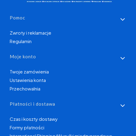
Linki w stopce
Pomoc
Zwroty i reklamacje
Regulamin
Moje konto
Twoje zamówienia
Ustawienia konta
Przechowalnia
Płatności i dostawa
Czas i koszty dostawy
Formy płatności
International Shipping/Wysyłki międzynarodowe