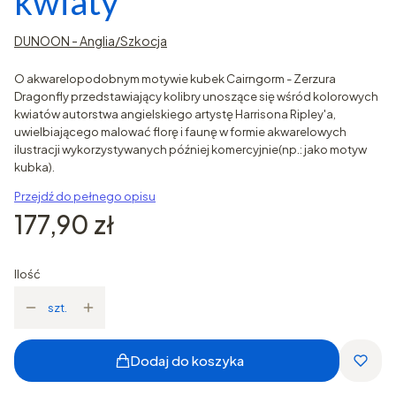
kwiaty
DUNOON - Anglia/Szkocja
O akwarelopodobnym motywie kubek Cairngorm - Zerzura
Dragonfly przedstawiający kolibry unoszące się wśród kolorowych
kwiatów autorstwa angielskiego artystę Harrisona Ripley'a,
uwielbiającego malować florę i faunę w formie akwarelowych
ilustracji wykorzystywanych później komercyjnie(np.: jako motyw
kubka).
Przejdź do pełnego opisu
Cena
177,90 zł
Ilość
szt.
Dodaj do koszyka