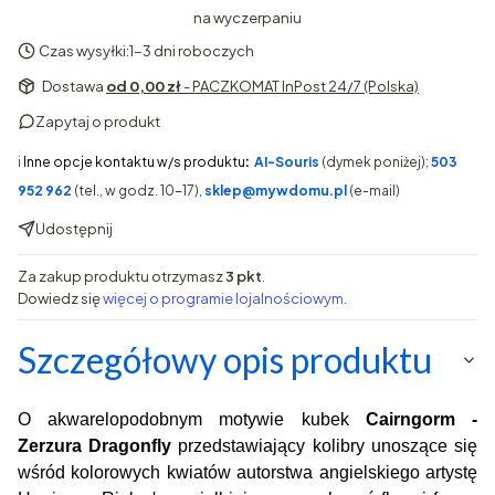
na wyczerpaniu
Czas wysyłki:
1-3 dni roboczych
Dostawa
od 0,00 zł
- PACZKOMAT InPost 24/7 (Polska)
Zapytaj o produkt
ℹ️
Inne opcje kontaktu w/s produktu
:
AI-Souris
(dymek poniżej);
503
952 962
(tel., w godz. 10-17),
sklep@mywdomu.pl
(e-mail)
Udostępnij
Za zakup produktu otrzymasz
3 pkt
.
Dowiedz się
więcej o programie lojalnościowym.
Szczegółowy opis produktu
O akwarelopodobnym motywie kubek
Cairngorm -
Zerzura Dragonfly
przedstawiający kolibry unoszące się
wśród kolorowych kwiatów autorstwa angielskiego artystę