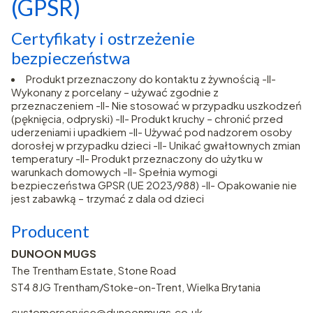
(GPSR)
Certyfikaty i ostrzeżenie
bezpieczeństwa
Produkt przeznaczony do kontaktu z żywnością -II-
Wykonany z porcelany – używać zgodnie z
przeznaczeniem -II- Nie stosować w przypadku uszkodzeń
(pęknięcia, odpryski) -II- Produkt kruchy – chronić przed
uderzeniami i upadkiem -II- Używać pod nadzorem osoby
dorosłej w przypadku dzieci -II- Unikać gwałtownych zmian
temperatury -II- Produkt przeznaczony do użytku w
warunkach domowych -II- Spełnia wymogi
bezpieczeństwa GPSR (UE 2023/988) -II- Opakowanie nie
jest zabawką – trzymać z dala od dzieci
Producent
DUNOON MUGS
The Trentham Estate, Stone Road
ST4 8JG Trentham/Stoke-on-Trent, Wielka Brytania
customerservice@dunoonmugs.co.uk