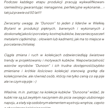
Podczas każdego etapu produkcji pracują wykwalifikowani
rzemieślnicy gwarantując nienaganne, perfekcyjne wykonanie... i
tak już prawie od 50 lat!!!
Zwracamy uwagę, że "Dunoon" to jeden z liderów w Wielkiej
Brytanii w produkcji pięknych, barwnych i wykonanych z
doskonałej jakości porcelany kostnej kubków, bez zanieczyszczeń
metalami ciężkimi(np.: ołowiem lub kadmem), jak ma to miejsce w
porcelanie chińskiej.
Ciągła zmiana i ruch w kolekcjach odzwierciedlają światowe
trendy w projektowaniu i motywach kubków. Niepowtarzalność
wzorów wyrobów "Dunoon" i ich trudna dostępność(szybko
zmieniane i krótkie ilościowo kolekcje) stanowią gratkę dla
kolekcjonerów, ale również osób, którzy nie tylko cenią co się pije
ale i w czym się pije :-)
Właśnie, m.in. patrząc na kolekcje kubków "Dunoona" widać, że
kubki nie są już zwykłym naczyniem do picia swojego ulubionego
napoju, a stały się ozdobnym elementem wystroju wnętrza, często
o charakterze kolekcjonerskim.