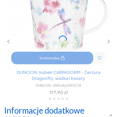
Do koszyka
DUNOON, kubek CAIRNGORM - Zerzura
Dragonfly, ważka i kwiaty
DUNOON - ANGLIA/SZKOCJA
Cena
177,90 zł
Informacje dodatkowe