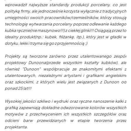
wprowadził najwyższe standardy produkcji porcelany, co jest
polityką firmy, ale jednocześnie korzysta wyłącznie z tradycyjnych
umiejętności swoich pracowników/rzemieślników, którzy stosują
technologię wytwarzania porcelany poprzez odlewanie każdego
kubka ręcznie(nie maszynowo!!!) z ciekłej glinki!!! Osiągają przez to
idealny produkt(np.: kubek, filiżankę, itp.), który jest w gładki w
dotyku, lekki i trzyma się go z przyjemnością ;)
Projekty są tworzone zarówno przez utalentowanego zespół
projektowy Dunoona(przede wszystkim kształty kubków), ale
również "Dunoon" współpracuje ze znakomitymi efektami z
utalentowanych, niezależnymi artystami i grafikami angielskimi
oraz szkockimi, z których wielu jest związanych z Dunoon od
ponad 25 lat!!!
Wysokiej jakości szkliwo i wydruki oraz ręczne nanoszenie kalki z
grafiką zapewniają dokładne odwzorowanie kolorów wszystkich
motywów z przechwyceniem ich wszystkich szczegółów oraz
odcieni barw przewidzianych w etapie tworzenia przez
projektanta.