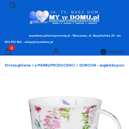
Otwórz wyszukiwarkę
Szukaj
mywdomu.pl/extraprezenty.pl - Warszawa, ul. Bazyliańska 20 - tel.
503 952 962 - sklep@mywdomu.pl
Produkty w koszyku: 0. Zobacz szczegóły
POLSKI
ZŁ
Koszyk
Zaloguj się
Strona główna
▸ MARKI/PRODUCENCI
DUNOON - angielska porcel