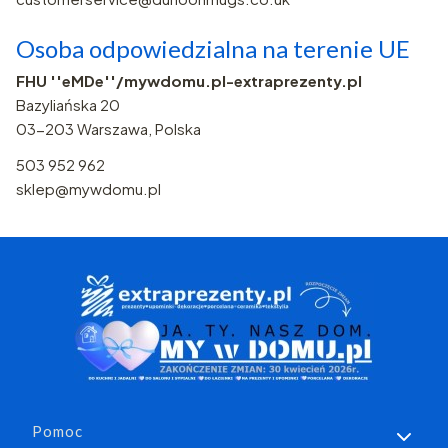
Osoba odpowiedzialna na terenie UE
FHU ''eMDe''/mywdomu.pl-extraprezenty.pl
Bazyliańska 20
03-203 Warszawa, Polska
503 952 962
sklep@mywdomu.pl
Linki w stopce
Pomoc