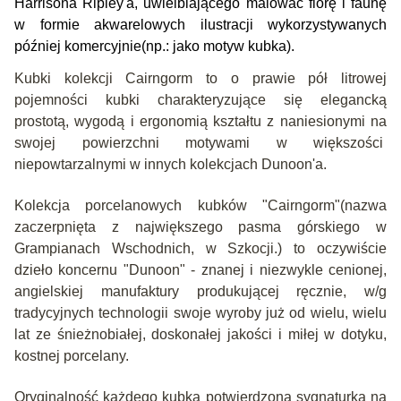
Harrisona Ripley'a, uwielbiającego malować flor
ę i faunę
w formie akwarelowych ilustracji wykorzystywanych
później komercyjnie(np.: jako motyw kubka).
Kubki kolekcji Cairngorm to o prawie pół litrowej
pojemności kubki charakteryzujące się elegancką
prostotą, wygodą i ergonomią kształtu z naniesionymi na
swojej powierzchni motywami w większości
niepowtarzalnymi w innych kolekcjach Dunoon'a.
Kolekcja porcelanowych kubków "Cairngorm"(nazwa
zaczerpnięta z największego pasma górskiego w
Grampianach Wschodnich, w Szkocji.) to oczywiście
dzieło koncernu "Dunoon" - znanej i niezwykle cenionej,
angielskiej manufaktury produkującej ręcznie, w/g
tradycyjnych technologii swoje wyroby już od wielu, wielu
lat ze śnieżnobiałej, doskonałej jakości i miłej w dotyku,
kostnej porcelany.
Oryginalność każdego kubka potwierdzona sygnaturką na