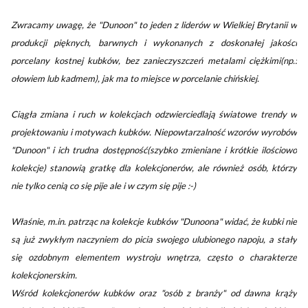
Zwracamy uwagę, że "Dunoon" to jeden z liderów w Wielkiej Brytanii w
produkcji pięknych, barwnych i wykonanych z doskonałej jakości
porcelany kostnej kubków, bez zanieczyszczeń metalami ciężkimi(np.:
ołowiem lub kadmem), jak ma to miejsce w porcelanie chińskiej.
Ciągła zmiana i ruch w kolekcjach odzwierciedlają światowe trendy w
projektowaniu i motywach kubków. Niepowtarzalność wzorów wyrobów
"Dunoon" i ich trudna dostępność(szybko zmieniane i krótkie ilościowo
kolekcje) stanowią gratkę dla kolekcjonerów, ale również osób, którzy
nie tylko cenią co się pije ale i w czym się pije :-)
Właśnie, m.in. patrząc na kolekcje kubków "Dunoona" widać, że kubki nie
są już zwykłym naczyniem do picia swojego ulubionego napoju, a stały
się ozdobnym elementem wystroju wnętrza, często o charakterze
kolekcjonerskim.
Wśród kolekcjonerów kubków oraz "osób z branży" od dawna krąży