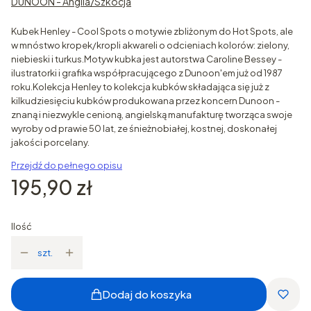
DUNOON - Anglia/Szkocja
Kubek Henley - Cool Spots o motywie zbliżonym do Hot Spots, ale
w mnóstwo kropek/kropli akwareli o odcieniach kolorów: zielony,
niebieski i turkus.Motyw kubka jest autorstwa Caroline Bessey -
ilustratorki i grafika współpracującego z Dunoon'em już od 1987
roku.Kolekcja Henley to kolekcja kubków składająca się już z
kilkudziesięciu kubków produkowana przez koncern Dunoon -
znaną i niezwykle cenioną, angielską manufakturę tworząca swoje
wyroby od prawie 50 lat, ze śnieżnobiałej, kostnej, doskonałej
jakości porcelany.
Przejdź do pełnego opisu
Cena
195,90 zł
Ilość
szt.
Dodaj do koszyka