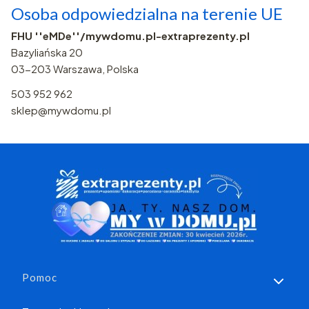
Osoba odpowiedzialna na terenie UE
FHU ''eMDe''/mywdomu.pl-extraprezenty.pl
Bazyliańska 20
03-203 Warszawa, Polska
503 952 962
sklep@mywdomu.pl
Linki w stopce
Pomoc