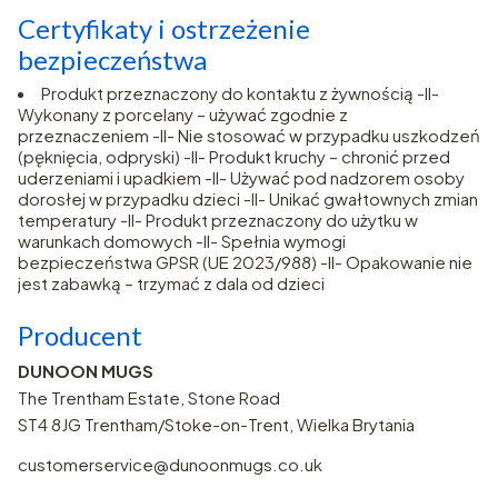
Certyfikaty i ostrzeżenie
bezpieczeństwa
Produkt przeznaczony do kontaktu z żywnością -II-
Wykonany z porcelany – używać zgodnie z
przeznaczeniem -II- Nie stosować w przypadku uszkodzeń
(pęknięcia, odpryski) -II- Produkt kruchy – chronić przed
uderzeniami i upadkiem -II- Używać pod nadzorem osoby
dorosłej w przypadku dzieci -II- Unikać gwałtownych zmian
temperatury -II- Produkt przeznaczony do użytku w
warunkach domowych -II- Spełnia wymogi
bezpieczeństwa GPSR (UE 2023/988) -II- Opakowanie nie
jest zabawką – trzymać z dala od dzieci
Producent
DUNOON MUGS
The Trentham Estate, Stone Road
ST4 8JG Trentham/Stoke-on-Trent, Wielka Brytania
customerservice@dunoonmugs.co.uk