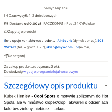
na wyczerpaniu
Czas wysyłki:
1-2 dni roboczych
Dostawa
od 0,00 zł
- PACZKOMAT InPost 24/7 (Polska)
Zapytaj o produkt
ℹ️
Inne opcje kontaktu w/s produktu
:
AI-Souris
(dymek poniżej);
503
952 962
(tel., w godz. 10-17),
sklep@mywdomu.pl
(e-mail)
Udostępnij
Za zakup produktu otrzymasz
3 pkt
.
Dowiedz się
więcej o programie lojalnościowym.
Szczegółowy opis produktu
Kubek
Henley -
Cool Spots
o motywie zbliżonym do Hot
Spots, ale w mnóstwo kropek/kropli akwareli o odcieniach
kolorów: zielony, niebieski i turkus.