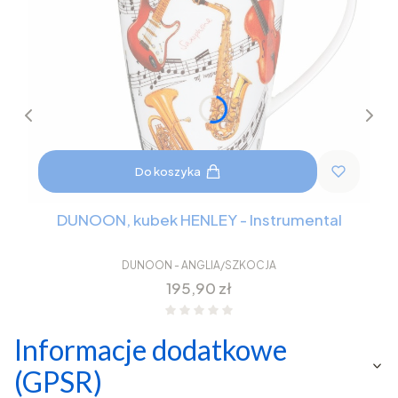
Do koszyka
DUNOON, kubek HENLEY - Instrumental
DUNOON - ANGLIA/SZKOCJA
Cena
195,90 zł
Informacje dodatkowe
(GPSR)