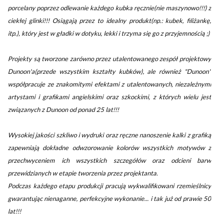
porcelany poprzez odlewanie każdego kubka ręcznie(nie maszynowo!!!) z
ciekłej glinki!!! Osiągają przez to idealny produkt(np.: kubek, filiżankę,
itp.), który jest w gładki w dotyku, lekki i trzyma się go z przyjemnością ;)
Projekty są tworzone zarówno przez utalentowanego zespół projektowy
Dunoon'a(przede wszystkim kształty kubków), ale również "Dunoon"
współpracuje ze znakomitymi efektami z utalentowanych, niezależnymi
artystami i grafikami angielskimi oraz szkockimi, z których wielu jest
związanych z Dunoon od ponad 25 lat!!!
Wysokiej jakości szkliwo i wydruki oraz ręczne nanoszenie kalki z grafiką
zapewniają dokładne odwzorowanie kolorów wszystkich motywów z
przechwyceniem ich wszystkich szczegółów oraz odcieni barw
przewidzianych w etapie tworzenia przez projektanta.
Podczas każdego etapu produkcji pracują wykwalifikowani rzemieślnicy
gwarantując nienaganne, perfekcyjne wykonanie... i tak już od prawie 50
lat!!!