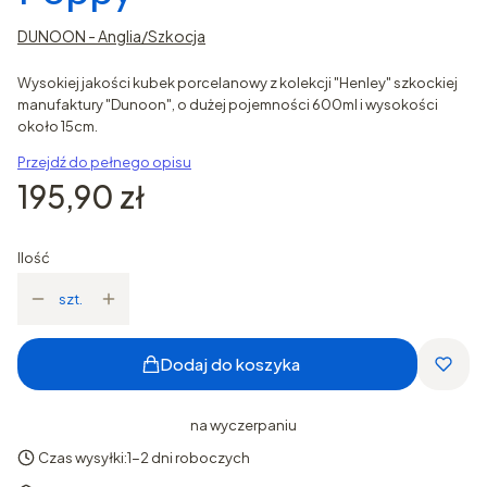
DUNOON - Anglia/Szkocja
Wysokiej jakości kubek porcelanowy z kolekcji "Henley" szkockiej
manufaktury "Dunoon", o dużej pojemności 600ml i wysokości
około 15cm.
Przejdź do pełnego opisu
Cena
195,90 zł
Ilość
szt.
Dodaj do koszyka
na wyczerpaniu
Czas wysyłki:
1-2 dni roboczych