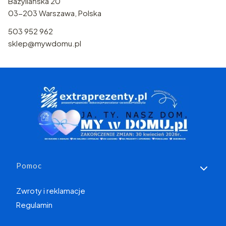
Bazyliańska 20
03-203 Warszawa, Polska
503 952 962
sklep@mywdomu.pl
Linki w stopce
Pomoc
Zwroty i reklamacje
Regulamin