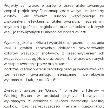
Projekty są tworzone zarówno przez utalentowanego
zespół projektowy Dunoona(przede wszystkim kształty
kubków), ale również "Dunoon" współpracuje ze
znakomitymi efektami z utalentowanych, niezależnymi
artystami i grafikami angielskimi oraz szkockimi, z których
wielu jest związanych z Dunoon od ponad 25 lat!!!
Wysokiej jakości szkliwo i wydruki oraz ręczne nanoszenie
kalki z grafiką zapewniają dokładne odwzorowanie
kolorów wszystkich motywów z przechwyceniem ich
wszystkich szczegółów oraz odcieni barw przewidzianych
w etapie tworzenia przez projektanta.
Podczas każdego etapu produkcji pracują wykwalifikowani
rzemieślnicy gwarantując nienaganne, perfekcyjne
wykonanie... i tak już od 40 lat!!!
Zwracamy uwagę, że "Dunoon" to jeden z liderów w
Wielkiej Brytanii w produkcji pięknych, barwnych i
wykonanych z doskonałej jakości porcelany kostnej
kubków, bez zanieczyszczeń metalami ciężkimi(np.: