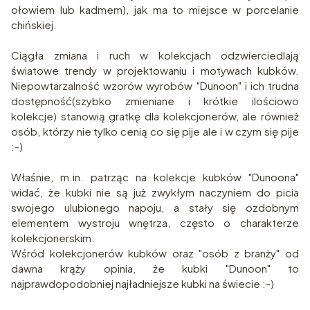
ołowiem lub kadmem), jak ma to miejsce w porcelanie
chińskiej.
Ciągła zmiana i ruch w kolekcjach odzwierciedlają
światowe trendy w projektowaniu i motywach kubków.
Niepowtarzalność wzorów wyrobów "Dunoon" i ich trudna
dostępność(szybko zmieniane i krótkie ilościowo
kolekcje) stanowią gratkę dla kolekcjonerów, ale również
osób, którzy nie tylko cenią co się pije ale i w czym się pije
:-)
Właśnie, m.in. patrząc na kolekcje kubków "Dunoona"
widać, że kubki nie są już zwykłym naczyniem do picia
swojego ulubionego napoju, a stały się ozdobnym
elementem wystroju wnętrza, często o charakterze
kolekcjonerskim.
Wśród kolekcjonerów kubków oraz "osób z branży" od
dawna krąży opinia, że kubki "Dunoon" to
najprawdopodobniej najładniejsze kubki na świecie :-)