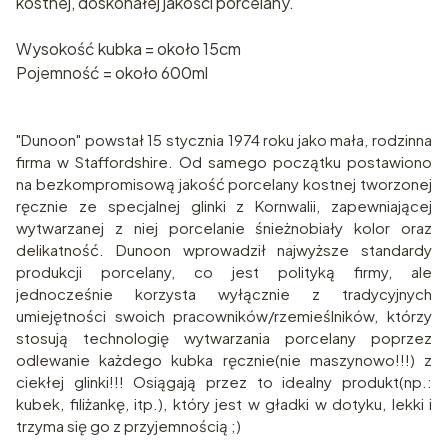
kostnej, doskonałej jakości porcelany.
Wysokość kubka = około 15cm
Pojemność = około 600ml
"Dunoon" powstał 15 stycznia 1974 roku jako mała, rodzinna
firma w Staffordshire. Od samego początku postawiono
na bezkompromisową jakość porcelany kostnej tworzonej
ręcznie ze specjalnej glinki z Kornwalii, zapewniającej
wytwarzanej z niej porcelanie śnieżnobiały kolor oraz
delikatność. Dunoon wprowadził najwyższe standardy
produkcji porcelany, co jest polityką firmy, ale
jednocześnie korzysta wyłącznie z tradycyjnych
umiejętności swoich pracowników/rzemieślników, którzy
stosują technologię wytwarzania porcelany poprzez
odlewanie każdego kubka ręcznie(nie maszynowo!!!) z
ciekłej glinki!!! Osiągają przez to idealny produkt(np.:
kubek, filiżankę, itp.), który jest w gładki w dotyku, lekki i
trzyma się go z przyjemnością ;)