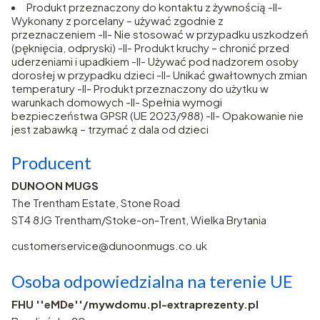
Produkt przeznaczony do kontaktu z żywnością -II-
Wykonany z porcelany – używać zgodnie z
przeznaczeniem -II- Nie stosować w przypadku uszkodzeń
(pęknięcia, odpryski) -II- Produkt kruchy – chronić przed
uderzeniami i upadkiem -II- Używać pod nadzorem osoby
dorosłej w przypadku dzieci -II- Unikać gwałtownych zmian
temperatury -II- Produkt przeznaczony do użytku w
warunkach domowych -II- Spełnia wymogi
bezpieczeństwa GPSR (UE 2023/988) -II- Opakowanie nie
jest zabawką – trzymać z dala od dzieci
Producent
DUNOON MUGS
The Trentham Estate, Stone Road
ST4 8JG Trentham/Stoke-on-Trent, Wielka Brytania
customerservice@dunoonmugs.co.uk
Osoba odpowiedzialna na terenie UE
FHU ''eMDe''/mywdomu.pl-extraprezenty.pl