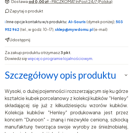
Dostawa
od 0,00 zł
- PACZKOMAT InPost 24/7 (Polska)
Zapytaj o produkt
ℹ️
Inne opcje kontaktu w/s produktu
:
AI-Souris
(dymek poniżej);
503
952 962
(tel., w godz. 10-17),
sklep@mywdomu.pl
(e-mail)
Udostępnij
Za zakup produktu otrzymasz
3 pkt
.
Dowiedz się
więcej o programie lojalnościowym.
Szczegółowy opis produktu
Wysoki, o dużej pojemności i rozszerzającym się ku górze
kształcie kubek porcelanowy z kolekcji kubków "Henley"
składającej się już z kilkudziesięciu wzorów kubków.
Kolekcja kubków "Henley" produkowana jest przez
koncern "Dunoon" - znaną i niezwykle cenioną, szkocką
manufakturę tworząca swoje wyroby ze śnieżnobiałej,