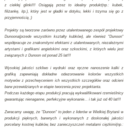
z ciekłej glinki!!! Osiągają przez to idealny produkt(np.: kubek,
filiżankę, itp.), który jest w gładki w dotyku, lekki i trzyma się go z
przyjemnością ;)
Projekty są tworzone zarówno przez utalentowanego zespół projektowy
Dunoona(przede wszystkim kształty kubków), ale również "Dunoon"
współpracuje ze znakomitymi efektami z utalentowanych, niezależnymi
artystami i grafikami angielskimi oraz szkockimi, z których wielu jest
związanych z Dunoon od ponad 25 lat!!!
Wysokiej jakości szkliwo i wydruki oraz ręczne nanoszenie kalki z
grafiką zapewniają dokładne odwzorowanie kolorów wszystkich
motywów z przechwyceniem ich wszystkich szczegółów oraz odcieni
barw przewidzianych w etapie tworzenia przez projektanta.
Podczas każdego etapu produkcji pracują wykwalifikowani rzemieślnicy
gwarantując nienaganne, perfekcyjne wykonanie... i tak już od 40 lat!!!
Zwracamy uwagę, że "Dunoon" to jeden z liderów w Wielkiej Brytanii w
produkcji pięknych, barwnych i wykonanych z doskonałej jakości
porcelany kostnej kubków, bez zanieczyszczeń metalami ciężkimi(np.: