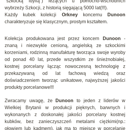
"szkocką idyllą") leżących u północno-wschodnich
wybrzeży Szkocji, z historią sięgającą 5000 lat(!!!).
Każdy kubek kolekcji
Orkney
koncernu
Dunoon
charakteryzuje się klasycznym, prostym kształtem.
Kolekcja produkowana jest przez koncern
Dunoon
-
znaną i niezwykle cenioną, angielską ze szkockimi
korzeniami, rodzinną manufakturę tworząca swoje wyroby
od ponad 40 lat, przede wszystkim ze śnieżnobiałej,
kostnej porcelany łącząc nowoczesną technologię z
przekazywaną od lat fachową wiedzą oraz
doświadczeniem tworząc unikatowe, najwyższej jakości
produkty porcelanowe!!!
Zwracamy uwagę, że
Dunoon
to jeden z liderów w
Wielkiej Brytanii w produkcji pięknych, barwnych i
wykonanych z doskonałej jakości porcelany kostnej
kubków, bez zanieczyszczeń metalami ciężkimi(np.:
ołowiem lub kadmem), jak ma to miejsce w porcelanie