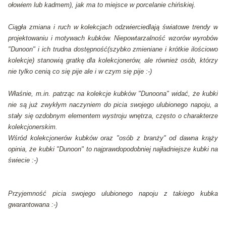
ołowiem lub kadmem), jak ma to miejsce w porcelanie chińskiej.
Ciągła zmiana i ruch w kolekcjach odzwierciedlają światowe trendy w
projektowaniu i motywach kubków. Niepowtarzalność wzorów wyrobów
"Dunoon" i ich trudna dostępność(szybko zmieniane i krótkie ilościowo
kolekcje) stanowią gratkę dla kolekcjonerów, ale również osób, którzy
nie tylko cenią co się pije ale i w czym się pije :-)
Właśnie, m.in. patrząc na kolekcje kubków "Dunoona" widać, że kubki
nie są już zwykłym naczyniem do picia swojego ulubionego napoju, a
stały się ozdobnym elementem wystroju wnętrza, często o charakterze
kolekcjonerskim.
Wśród kolekcjonerów kubków oraz "osób z branży" od dawna krąży
opinia, że kubki "Dunoon" to najprawdopodobniej najładniejsze kubki na
świecie :-)
Przyjemność picia swojego ulubionego napoju z takiego kubka
gwarantowana :-)