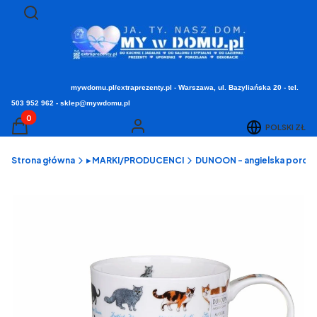
Otwórz wyszukiwarkę
Szukaj
mywdomu.pl/extraprezenty.pl - Warszawa, ul. Bazyliańska 20 - tel.
503 952 962 - sklep@mywdomu.pl
Produkty w koszyku: 0. Zobacz szczegóły
POLSKI
ZŁ
Koszyk
Zaloguj się
Strona główna
▸ MARKI/PRODUCENCI
DUNOON - angielska porcel