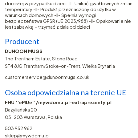
dorosłej w przypadku dzieci -II- Unikać gwałtownych zmian
temperatury -II- Produkt przeznaczony do użytku w
warunkach domowych -II- Spełnia wymogi
bezpieczeństwa GPSR (UE 2023/988) -II- Opakowanie nie
jest zabawką – trzymać z dala od dzieci
Producent
DUNOON MUGS
The Trentham Estate, Stone Road
ST4 8JG Trentham/Stoke-on-Trent, Wielka Brytania
customerservice@dunoonmugs.co.uk
Osoba odpowiedzialna na terenie UE
FHU ''eMDe''/mywdomu.pl-extraprezenty.pl
Bazyliańska 20
03-203 Warszawa, Polska
503 952 962
sklep@mywdomu.pl