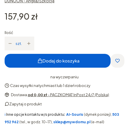
DUNOON - Anglia/Szkocja
Cena
157,90 zł
Ilość
szt.
Dodaj do koszyka
na wyczerpaniu
Czas wysyłki:
natychmiast lub 1 dzień roboczy
Dostawa
od 0,00 zł
- PACZKOMAT InPost 24/7 (Polska)
Zapytaj o produkt
ℹ️
Inne opcje kontaktu w/s produktu
:
AI-Souris
(dymek poniżej);
503
952 962
(tel., w godz. 10-17),
sklep@mywdomu.pl
(e-mail)