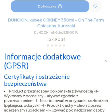
Do koszyka
DUNOON, kubek ORKNEY 350ml - On The Farm
Chickens, kurczaki
DUNOON - ANGLIA/SZKOCJA
Cena
157,90 zł
Informacje dodatkowe
(GPSR)
Certyfikaty i ostrzeżenie
bezpieczeństwa
Produkt przeznaczony do kontaktu z żywnością -II-
Wykonany z porcelany – używać zgodnie z
przeznaczeniem -II- Nie stosować w przypadku uszkodzeń
(pęknięcia, odpryski) -II- Produkt kruchy – chronić przed
uderzeniami i upadkiem -II- Używać pod nadzorem osoby