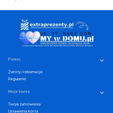
Linki w stopce
Pomoc
Zwroty i reklamacje
Regulamin
Moje konto
Twoje zamówienia
Ustawienia konta