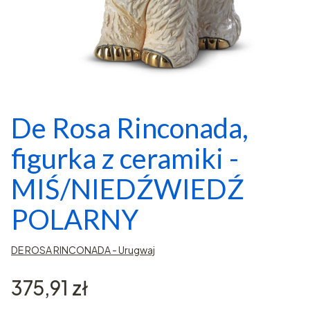
De Rosa Rinconada,
figurka z ceramiki -
MIŚ/NIEDŹWIEDŹ
POLARNY
DE ROSA RINCONADA - Urugwaj
Cena
375,91 zł