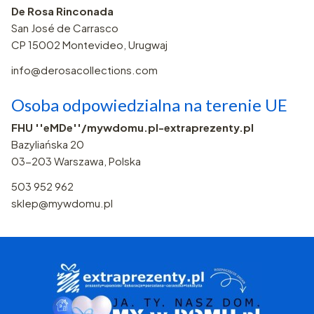
De Rosa Rinconada
San José de Carrasco
CP 15002 Montevideo, Urugwaj
info@derosacollections.com
Osoba odpowiedzialna na terenie UE
FHU ''eMDe''/mywdomu.pl-extraprezenty.pl
Bazyliańska 20
03-203 Warszawa, Polska
503 952 962
sklep@mywdomu.pl