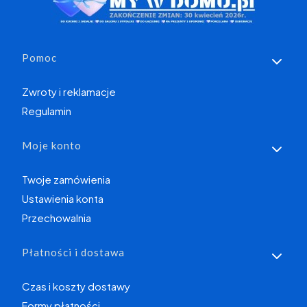
Linki w stopce
Pomoc
Zwroty i reklamacje
Regulamin
Moje konto
Twoje zamówienia
Ustawienia konta
Przechowalnia
Płatności i dostawa
Czas i koszty dostawy
Formy płatności