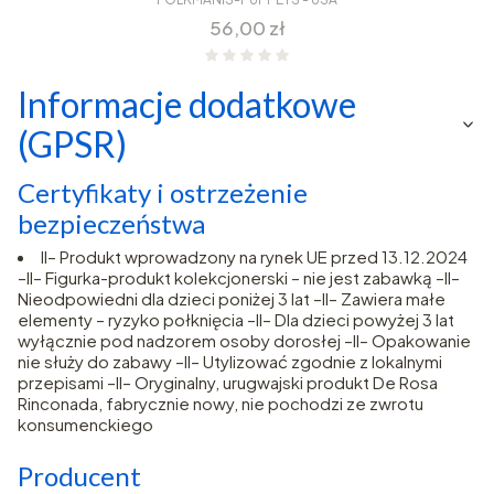
Cena
56,00 zł
Informacje dodatkowe
(GPSR)
Certyfikaty i ostrzeżenie
bezpieczeństwa
II– Produkt wprowadzony na rynek UE przed 13.12.2024
–II– Figurka-produkt kolekcjonerski – nie jest zabawką –II–
Nieodpowiedni dla dzieci poniżej 3 lat –II– Zawiera małe
elementy – ryzyko połknięcia –II– Dla dzieci powyżej 3 lat
wyłącznie pod nadzorem osoby dorosłej –II– Opakowanie
nie służy do zabawy –II– Utylizować zgodnie z lokalnymi
przepisami –II– Oryginalny, urugwajski produkt De Rosa
Rinconada, fabrycznie nowy, nie pochodzi ze zwrotu
konsumenckiego
Producent