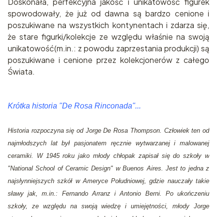
Doskonała, perfekcyjna jakość i unikatowość figurek
spowodowały, że już od dawna są bardzo cenione i
poszukiwane na wszystkich kontynentach i zdarza się,
że stare figurki/kolekcje ze względu właśnie na swoją
unikatowość(m.in.: z powodu zaprzestania produkcji) są
poszukiwane i cenione przez kolekcjonerów z całego
Świata.
Krótka historia "De Rosa Rinconada"...
Historia rozpoczyna się od Jorge De Rosa Thompson. Człowiek ten od
najmłodszych lat był pasjonatem ręcznie wytwarzanej i malowanej
ceramiki. W 1945 roku jako młody chłopak zapisał się do szkoły w
"National School of Ceramic Design" w Buenos Aires. Jest to jedna z
najsłynniejszych szkół w Ameryce Południowej, gdzie nauczały takie
sławy jak, m.in.: Fernando Arranz i Antonio Berni. Po ukończeniu
szkoły, ze względu na swoją wiedzę i umiejętności, młody Jorge