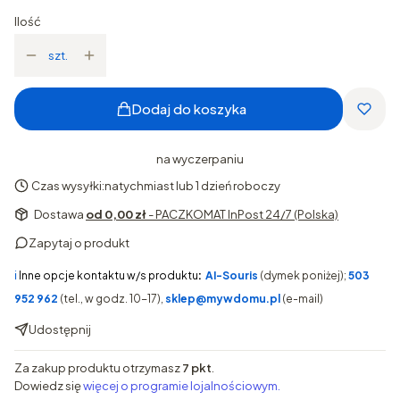
Ilość
szt.
Dodaj do koszyka
na wyczerpaniu
Czas wysyłki:
natychmiast lub 1 dzień roboczy
Dostawa
od 0,00 zł
- PACZKOMAT InPost 24/7 (Polska)
Zapytaj o produkt
ℹ️
Inne opcje kontaktu w/s produktu
:
AI-Souris
(dymek poniżej);
503
952 962
(tel., w godz. 10-17),
sklep@mywdomu.pl
(e-mail)
Udostępnij
Za zakup produktu otrzymasz
7 pkt
.
Dowiedz się
więcej o programie lojalnościowym.