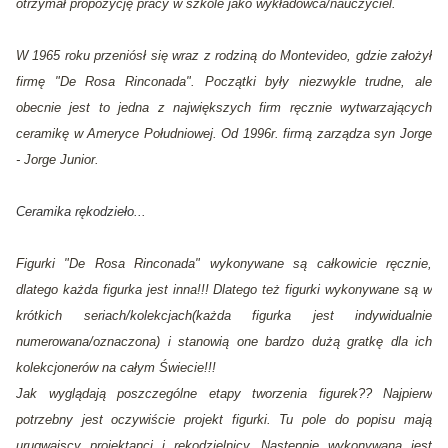
otrzymał propozycję pracy w szkole jako wykładowca/nauczyciel.
W 1965 roku przeniósł się wraz z rodziną do Montevideo, gdzie założył
firmę "De Rosa Rinconada". Początki były niezwykle trudne, ale
obecnie jest to jedna z największych firm ręcznie wytwarzających
ceramikę w Ameryce Południowej. Od 1996r. firmą zarządza syn Jorge
- Jorge Junior.
Ceramika rękodzieło...
Figurki "De Rosa Rinconada" wykonywane są całkowicie ręcznie,
dlatego każda figurka jest inna!!! Dlatego też figurki wykonywane są w
krótkich seriach/kolekcjach(każda figurka jest indywidualnie
numerowana/oznaczona) i stanowią one bardzo dużą gratkę dla ich
kolekcjonerów na całym Świecie!!!
Jak wyglądają poszczególne etapy tworzenia figurek?? Najpierw
potrzebny jest oczywiście projekt figurki. Tu pole do popisu mają
urugwajscy projektanci i rękodzielnicy. Następnie wykonywana jest