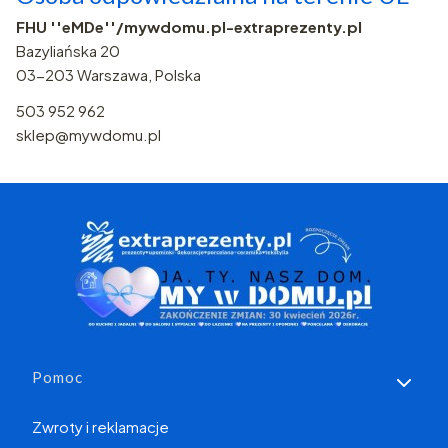
FHU ''eMDe''/mywdomu.pl-extraprezenty.pl
Bazyliańska 20
03-203 Warszawa, Polska
503 952 962
sklep@mywdomu.pl
Linki w stopce
Pomoc
Zwroty i reklamacje