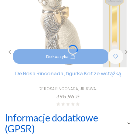
Do koszyka
De Rosa Rinconada, figurka Kot ze wstążką
DE ROSA RINCONADA, URUGWAJ
Cena
395,96 zł
Informacje dodatkowe
(GPSR)