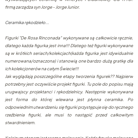
firmą zarządza syn Jorge - Jorge Junior.
Ceramika rękodzieło...
Figurki "De Rosa Rinconada" wykonywane są całkowicie ręcznie,
dlatego każda figurka jest inna!!! Dlatego też figurki wykonywane
są w krótkich seriach/kolekcjach(każda figurka jest idywidualnie
numerowana/oznaczona) i stanowią one bardzo dużą gratkę dla
ich kolekcjonerów na całym Świecie!!!
Jak wyglądają poszczególne etapy tworzenia figurek?? Najpierw
potrzebny jest oczywiście projekt figurki. Tu pole do popisu mają
urugwajscy projektanci i rękodzielnicy. Następnie wykonywana
jest forma do której wlewana jest płynna ceramika. Po
odpowiednim utwardzeniu się figurki przystępuje się do ręcznego
rzeźbienia figurki, ale musi to nastąpić przed całkowitym
stwardnieniem.
Kolejnym etapem jest ręczne malowanie. Każda figurka malowana