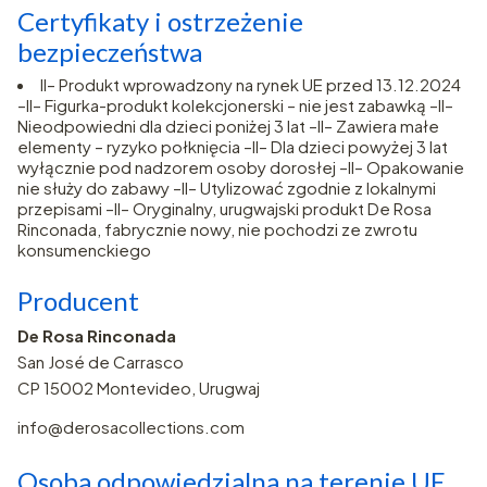
Certyfikaty i ostrzeżenie
bezpieczeństwa
II– Produkt wprowadzony na rynek UE przed 13.12.2024
–II– Figurka-produkt kolekcjonerski – nie jest zabawką –II–
Nieodpowiedni dla dzieci poniżej 3 lat –II– Zawiera małe
elementy – ryzyko połknięcia –II– Dla dzieci powyżej 3 lat
wyłącznie pod nadzorem osoby dorosłej –II– Opakowanie
nie służy do zabawy –II– Utylizować zgodnie z lokalnymi
przepisami –II– Oryginalny, urugwajski produkt De Rosa
Rinconada, fabrycznie nowy, nie pochodzi ze zwrotu
konsumenckiego
Producent
De Rosa Rinconada
San José de Carrasco
CP 15002 Montevideo, Urugwaj
info@derosacollections.com
Osoba odpowiedzialna na terenie UE