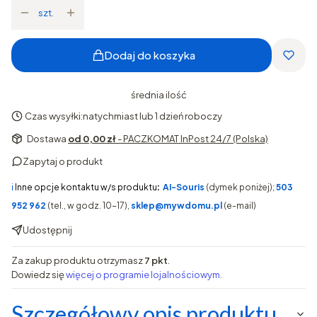
szt.
Dodaj do koszyka
średnia ilość
Czas wysyłki:
natychmiast lub 1 dzień roboczy
Dostawa
od 0,00 zł
- PACZKOMAT InPost 24/7 (Polska)
Zapytaj o produkt
ℹ️
Inne opcje kontaktu w/s produktu
:
AI-Souris
(dymek poniżej);
503
952 962
(tel., w godz. 10-17),
sklep@mywdomu.pl
(e-mail)
Udostępnij
Za zakup produktu otrzymasz
7 pkt
.
Dowiedz się
więcej o programie lojalnościowym.
Szczegółowy opis produktu