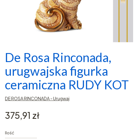
De Rosa Rinconada,
urugwajska figurka
ceramiczna RUDY KOT
DE ROSA RINCONADA - Urugwaj
Cena
375,91 zł
Ilość