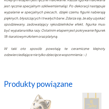
jest ręcznie specjalnym szkliwem(emalią). Po dekoracji następuje
wypalanie w specjalnych piecach, dzięki czemu figurki nabierają
pięknych, błyszczących i trwałych barw. Zdarza się, że aby uzyskać
spodziewany, zadowalający rękodzielników efekt, figurka musi
być wypalana kilka razy. Ostatnim etapem jest pokrywanie figurek
18-karatowym złotem oraz platyną.
W taki oto sposób powstają te ceramiczne klejnoty
odzwierciedlające nie tylko dziecięce wspomnienia :-)
Produkty powiązane