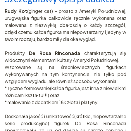
Rudy Kot
(ginger cat) - prosto z Ameryki Południowej,
urugwajska figurka całkowicie ręcznie wykonana oraz
malowana z niezwykłą dbałością o każdy szczegół,
dzięki czemu każda figurka ma niepowtarzalny i jedyny w
swoim rodzaju, bardzo miły dla oka wygląd.
Produkty
De Rosa Rinconada
charakteryzują się
widocznymi elementami kultury Ameryki Południowej.
Wzorowane są na średniowiecznych figurkach
wykonywanych na tym kontynencie, nie tylko pod
względem wyglądu, ale również sposobu wykonania:
* ręczne formowanie(każda figurka jest inna z niewielkimi
różnicami kształtu!!!) oraz
* malowanie z dodatkiem 18k złota i platyny.
Doskonała jakość i unikatowość(krótkie, niepowtarzalne
serie produkcyjne) figurek De Rosa Rinconada
spowodowały, że już od dawna są bardzo cenione i