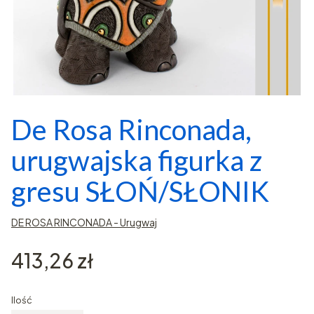
De Rosa Rinconada,
urugwajska figurka z
gresu SŁOŃ/SŁONIK
DE ROSA RINCONADA - Urugwaj
Cena
413,26 zł
Ilość