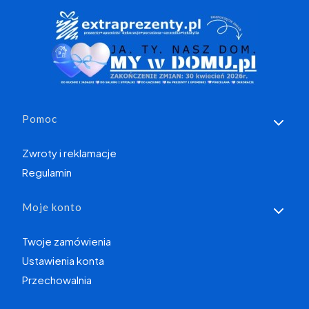
Linki w stopce
Pomoc
Zwroty i reklamacje
Regulamin
Moje konto
Twoje zamówienia
Ustawienia konta
Przechowalnia