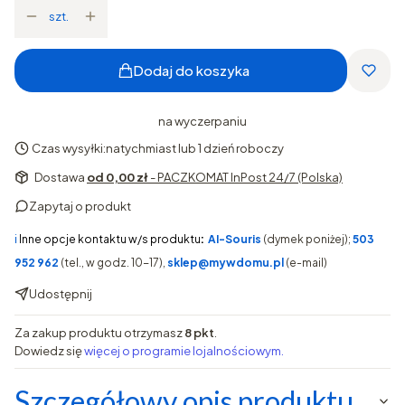
szt.
Dodaj do koszyka
na wyczerpaniu
Czas wysyłki:
natychmiast lub 1 dzień roboczy
Dostawa
od 0,00 zł
- PACZKOMAT InPost 24/7 (Polska)
Zapytaj o produkt
ℹ️
Inne opcje kontaktu w/s produktu
:
AI-Souris
(dymek poniżej);
503
952 962
(tel., w godz. 10-17),
sklep@mywdomu.pl
(e-mail)
Udostępnij
Za zakup produktu otrzymasz
8 pkt
.
Dowiedz się
więcej o programie lojalnościowym.
Szczegółowy opis produktu