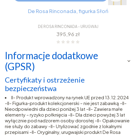
De Rosa Rinconada, figurka Słoń
DE ROSA RINCONADA - URUGWAJ
Cena
395,96 zł
Informacje dodatkowe
(GPSR)
Certyfikaty i ostrzeżenie
bezpieczeństwa
II– Produkt wprowadzony na rynek UE przed 13.12.2024
–II– Figurka-produkt kolekcjonerski – nie jest zabawką –II–
Nieodpowiedni dla dzieci poniżej 3 lat –II– Zawiera małe
elementy – ryzyko połknięcia –II– Dla dzieci powyżej 3 lat
wyłącznie pod nadzorem osoby dorosłej –II– Opakowanie
nie służy do zabawy –II– Utylizować zgodnie z lokalnymi
przepisami –II– Oryginalny, urugwajski produkt De Rosa