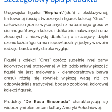
Urugwajska figurka "
Elephant
"(słoń) z ekskluzywnej,
limitowanej ilością stworzonych figurek kolekcji "Gres" -
całkowicie ręcznie wykonanych z naturalnego gresu w
ciemnografitowym kolorze i delikatnie malowanych oraz
złoconych z niezwykłą dbałością o szczegóły, dzięki
czemu każda figurka ma niepowtarzalny i jedyny w swoim
rodzaju, bardzo miły dla oka wygląd.
Figurki z kolekcji "Gres" oprócz zupełnie innej gamy
kolorystycznej stosowanej w ich zdobieniu(większość
figurki nie jest malowana - ciemnografitowa barwa
gresu) różnią się również większą wagą niż ich
odpowiedniki z tradycyjnej, bogato zdobionej, kolorowej
kolekcji figurek.
Produkty "
De Rosa Rinconada
" charakteryzują się
widocznymi elementami kultury Ameryki Południowej.