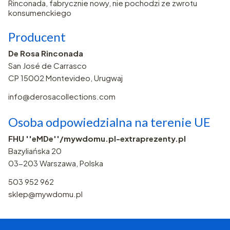
Rinconada, fabrycznie nowy, nie pochodzi ze zwrotu
konsumenckiego
Producent
De Rosa Rinconada
San José de Carrasco
CP 15002 Montevideo, Urugwaj
info@derosacollections.com
Osoba odpowiedzialna na terenie UE
FHU ''eMDe''/mywdomu.pl-extraprezenty.pl
Bazyliańska 20
03-203 Warszawa, Polska
503 952 962
sklep@mywdomu.pl