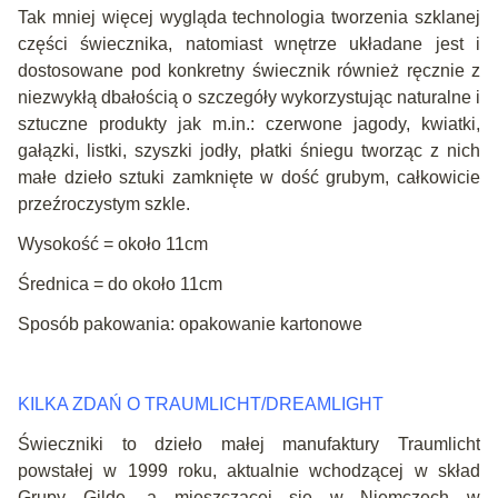
Tak mniej więcej wygląda technologia tworzenia szklanej
części świecznika, natomiast wnętrze układane jest i
dostosowane pod konkretny świecznik również ręcznie z
niezwykłą dbałością o szczegóły wykorzystując naturalne i
sztuczne produkty jak m.in.: czerwone jagody, kwiatki,
gałązki, listki, szyszki jodły, płatki śniegu tworząc z nich
małe dzieło sztuki zamknięte w dość grubym, całkowicie
przeźroczystym szkle.
Wysokość = około 11cm
Średnica = do około 11cm
Sposób pakowania: opakowanie kartonowe
KILKA ZDAŃ O TRAUMLICHT/DREAMLIGHT
Świeczniki to dzieło małej manufaktury Traumlicht
powstałej w 1999 roku, aktualnie wchodzącej w skład
Grupy Gilde, a mieszczącej się w Niemczech w