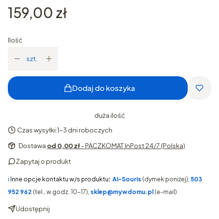
Cena
159,00 zł
Ilość
szt.
Dodaj do koszyka
duża ilość
Czas wysyłki:
1-3 dni roboczych
Dostawa
od 0,00 zł
- PACZKOMAT InPost 24/7 (Polska)
Zapytaj o produkt
ℹ️
Inne opcje kontaktu w/s produktu
:
AI-Souris
(dymek poniżej);
503
952 962
(tel., w godz. 10-17),
sklep@mywdomu.pl
(e-mail)
Udostępnij