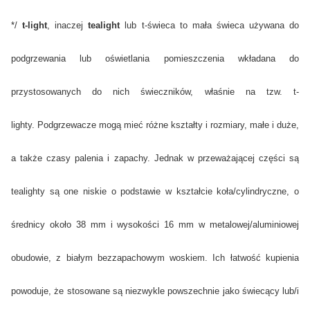
*/
t-light
, inaczej
tealight
lub t-świeca to mała świeca używana do
podgrzewania lub oświetlania pomieszczenia wkładana do
przystosowanych do nich świeczników, właśnie na tzw. t-
lighty.
Podgrzewacze mogą mieć różne kształty i rozmiary, małe i duże,
a także czasy palenia i zapachy. Jednak w przeważającej części są
tealighty są one niskie o podstawie w kształcie koła/cylindryczne, o
średnicy około 38 mm i wysokości 16 mm w metalowej/aluminiowej
obudowie, z białym bezzapachowym woskiem
. Ich łatwość kupienia
powoduje, że stosowane są niezwykle powszechnie jako świecący lub/i