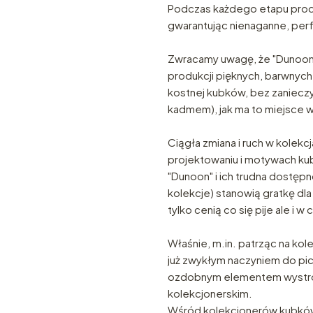
Podczas każdego etapu produk
gwarantując nienaganne, perfek
Zwracamy uwagę, że "Dunoon" t
produkcji pięknych, barwnych
kostnej kubków, bez zanieczy
kadmem), jak ma to miejsce w 
Ciągła zmiana i ruch w kolek
projektowaniu i motywach k
"Dunoon" i ich trudna dostępn
kolekcje) stanowią gratkę dla
tylko cenią co się pije ale i w 
Właśnie, m.in. patrząc na kol
już zwykłym naczyniem do pic
ozdobnym elementem wystroj
kolekcjonerskim.
Wśród kolekcjonerów kubków 