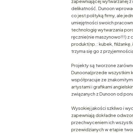
zapewniającej wytwarzanej z n
delikatność. Dunoon wprowadz
co jest polityką firmy, ale j
umiejętności swoich pracown
technologię wytwarzania po
ręcznie(nie maszynowo!!!) z ci
produkt(np.: kubek, filiżankę, i
trzyma się go z przyjemnością
Projekty są tworzone zarów
Dunoona(przede wszystkim ks
współpracuje ze znakomitymi
artystami i grafikami angielski
związanych z Dunoon od ponad
Wysokiej jakości szkliwo i wyd
zapewniają dokładne odwzor
przechwyceniem ich wszystk
przewidzianych w etapie twor