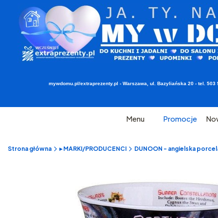
mywdomu.pl/extraprezenty.pl - Warszawa, ul. Bazyliańska 20 - tel. 5
Menu
Promocje
No
Strona główna
▸ MARKI/PRODUCENCI
DUNOON - angielska porcel