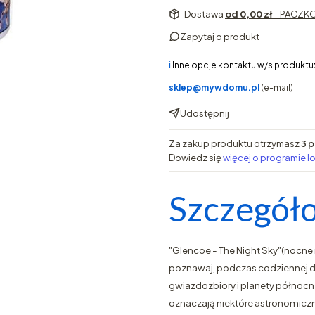
Dostawa
od 0,00 zł
- PACZKO
Zapytaj o produkt
ℹ️
Inne opcje kontaktu w/s produktu
sklep@mywdomu.pl
(e-mail)
Udostępnij
Za zakup produktu otrzymasz
3 p
Dowiedz się
więcej o programie l
Szczegóło
"Glencoe - The Night Sky"(nocne n
poznawaj, podczas codziennej d
gwiazdozbiory i planety północn
oznaczają niektóre astronomiczne 