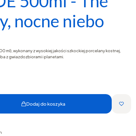
 500ml - The
y, nocne niebo
00 ml), wykonany z wysokiej jakości szkockiej porcelany kostnej,
 z gwiazdozbiorami i planetami.
Dodaj do koszyka
h