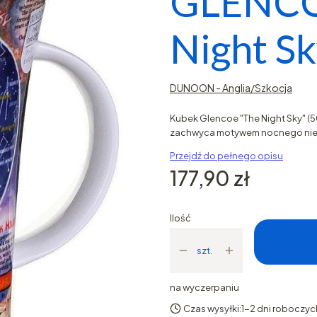
GLENCOE
Night Sk
DUNOON - Anglia/Szkocja
Kubek Glencoe "The Night Sky" (5
zachwyca motywem nocnego nieba
Przejdź do pełnego opisu
Cena
177,90 zł
Ilość
szt.
na wyczerpaniu
Czas wysyłki:
1-2 dni roboczyc