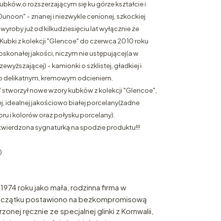
ubków,o rozszerzającym się ku górze kształcie i
noon" - znanej i niezwykle cenionej, szkockiej
yroby już od kilkudziesięciu lat wyłącznie ze
Kubki z kolekcji "Glencoe" do czerwca 2010 roku
skonałej jakości, niczym nie ustępującej(a w
wyższającej) - kamionki o szklistej, gładkiej i
zo delikatnym, kremowym odcieniem.
stworzył nowe wzory kubków z kolekcji "Glencoe",
, idealnej jakościowo białej porcelany(żadne
ru i kolorów oraz połysku porcelany).
wierdzona sygnaturką na spodzie produktu!!!
)
1974 roku jako mała, rodzinna firma w
początku postawiono na bezkompromisową
onej ręcznie ze specjalnej glinki z Kornwalii,