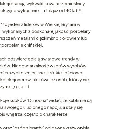
cji pracują wykwalifikowani rzemieślnicy
cyjne wykonanie... i tak już od 40 lat!!!
o jeden z liderów w Wielkiej Brytanii w
 i wykonanych z doskonałej jakości porcelany
szczeń metalami ciężkimi(np.: ołowiem lub
porcelanie chińskiej.
cjach odzwierciedlają światowe trendy w
ubków. Niepowtarzalność wzorów wyrobów
ość(szybko zmieniane i krótkie ilościowo
 kolekcjonerów, ale również osób, którzy nie
czym się pije :-)
ekcje kubków "Dunoona" widać, że kubki nie są
ia swojego ulubionego napoju, a stały się
u wnętrza, często o charakterze
oraz "osób z branży" od dawna krąży opinia,