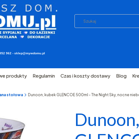
03 952 962 - sklep@mywdomu.pl
we produkty
Regulamin
Czas i koszty dostawy
Blog
Kr
ana stołowa
Dunoon, kubek GLENCOE 500ml - The Night Sky, nocne nieb
Dunoon,