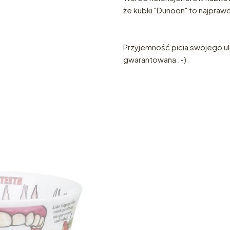
że kubki "Dunoon" to najprawd
Przyjemność picia swojego u
gwarantowana :-)
e