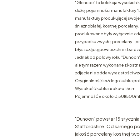
"Glencoe" to kolekcja wysokich k
dużej pojemności manufaktury "Du
manufaktury produkującej swoje w
śnieżnobiałej, kostnej porcelany.
produkowane były wyłącznie z do
przypadku zwykłej porcelany - prze
błyszczącej powierzchni z bard
Jednak od połowy roku "Dunoon" 
ale tym razem wykonane z kostnej
zdjęcie nie odda wyrazistości wzo
Oryginalność każdego kubka pot
Wysokość kubka = około 15cm
Pojemność = około 0,50l(500ml
"Dunoon" powstał 15 stycznia 
Staffordshire. Od samego 
jakość porcelany kostnej tworz