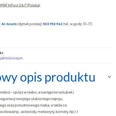
MAT InPost 24/7 (Polska)
:
AI-Souris
(dymek poniżej);
503 952 962
(tel., w godz. 10-17),
kt
.
ojalnościowym.
wy opis produktu
iebo) - spójrz w niebo, a następnie na kubek i
egustacji swojego ulubionego napoju,
ego oraz południowego nieba, a także co
słowa(np.: asteroidy, meteoryty, komety, itp.) :)