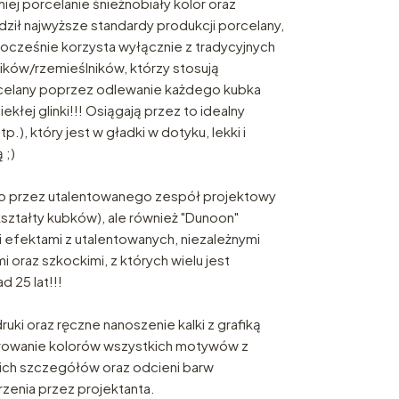
iej porcelanie śnieżnobiały kolor oraz
ił najwyższe standardy produkcji porcelany,
ednocześnie korzysta wyłącznie z tradycyjnych
ików/rzemieślników, którzy stosują
rcelany poprzez odlewanie każdego kubka
ekłej glinki!!! Osiągają przez to idealny
tp.), który jest w gładki w dotyku, lekki i
 ;)
no przez utalentowanego zespół projektowy
ztałty kubków), ale również "Dunoon"
 efektami z utalentowanych, niezależnymi
mi oraz szkockimi, z których wielu jest
 25 lat!!!
ruki oraz ręczne nanoszenie kalki z grafiką
owanie kolorów wszystkich motywów z
ich szczegółów oraz odcieni barw
zenia przez projektanta.