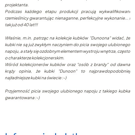
projektanta.
Podczas każdego etapu produkcji pracują wykwalifikowani
rzemieślnicy gwarantując nienaganne, perfekcyjne wykonanie... i
tak już od 40 lat!!!
Właśnie, m.in. patrząc na kolekcje kubków "Dunoona" widać, że
kubki nie są już zwykłym naczyniem do picia swojego ulubionego
napoju, a stały się ozdobnym elementem wystroju wnętrza, często
o charakterze kolekcjonerskim.
Wśród kolekcjonerów kubków oraz "osób z branży" od dawna
krąży opinia, że kubki "Dunoon" to najprawdopodobniej
najładniejsze kubki na świecie :-)
Przyjemność picia swojego ulubionego napoju z takiego kubka
gwarantowana :-)