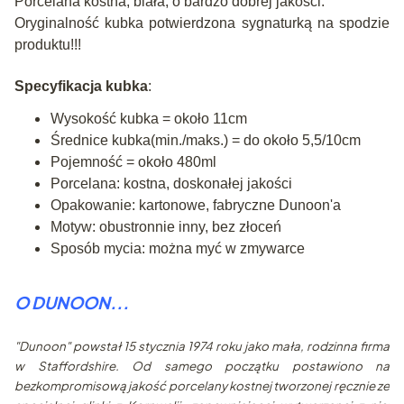
Porcelana kostna, biała, o bardzo dobrej jakości.
Oryginalność kubka potwierdzona sygnaturką na spodzie
produktu!!!
Specyfikacja kubka
:
Wysokość kubka = około 11cm
Średnice kubka(min./maks.) = do około 5,5/10cm
Pojemność = około 480ml
Porcelana: kostna, doskonałej jakości
Opakowanie: kartonowe, fabryczne Dunoon'a
Motyw: obustronnie inny, bez złoceń
Sposób mycia: można myć w zmywarce
O DUNOON...
"Dunoon" powstał 15 stycznia 1974 roku jako mała, rodzinna firma
w Staffordshire. Od samego początku postawiono na
bezkompromisową jakość porcelany kostnej tworzonej ręcznie ze