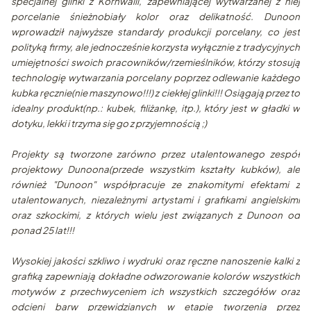
specjalnej glinki z Kornwalii, zapewniającej wytwarzanej z niej
porcelanie śnieżnobiały kolor oraz delikatność. Dunoon
wprowadził najwyższe standardy produkcji porcelany, co jest
polityką firmy, ale jednocześnie korzysta wyłącznie z tradycyjnych
umiejętności swoich pracowników/rzemieślników, którzy stosują
technologię wytwarzania porcelany poprzez odlewanie każdego
kubka ręcznie(nie maszynowo!!!) z ciekłej glinki!!! Osiągają przez to
idealny produkt(np.: kubek, filiżankę, itp.), który jest w gładki w
dotyku, lekki i trzyma się go z przyjemnością ;)
Projekty są tworzone zarówno przez utalentowanego zespół
projektowy Dunoona(przede wszystkim kształty kubków), ale
również "Dunoon" współpracuje ze znakomitymi efektami z
utalentowanych, niezależnymi artystami i grafikami angielskimi
oraz szkockimi, z których wielu jest związanych z Dunoon od
ponad 25 lat!!!
Wysokiej jakości szkliwo i wydruki oraz ręczne nanoszenie kalki z
grafiką zapewniają dokładne odwzorowanie kolorów wszystkich
motywów z przechwyceniem ich wszystkich szczegółów oraz
odcieni barw przewidzianych w etapie tworzenia przez