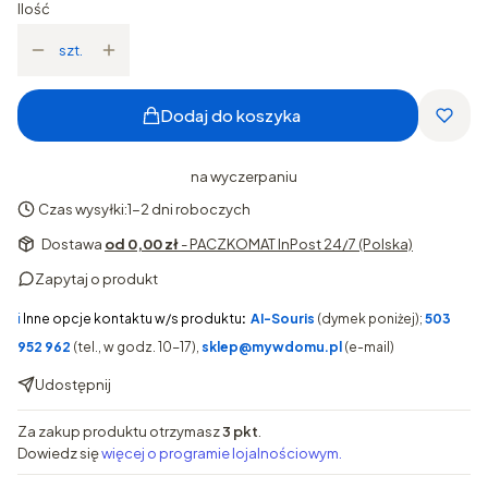
Ilość
szt.
Dodaj do koszyka
na wyczerpaniu
Czas wysyłki:
1-2 dni roboczych
Dostawa
od 0,00 zł
- PACZKOMAT InPost 24/7 (Polska)
Zapytaj o produkt
ℹ️
Inne opcje kontaktu w/s produktu
:
AI-Souris
(dymek poniżej);
503
952 962
(tel., w godz. 10-17),
sklep@mywdomu.pl
(e-mail)
Udostępnij
Za zakup produktu otrzymasz
3 pkt
.
Dowiedz się
więcej o programie lojalnościowym.