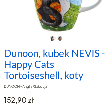
Dunoon, kubek NEVIS -
Happy Cats
Tortoiseshell, koty
DUNOON - Anglia/Szkocja
Cena
152,90 zł