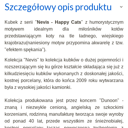
Szczegółowy opis produktu
Kubek z serii "
Nevis - Happy Cats
" z humorystycznym
motywem idealnym dla miłośników kotów
przedstawiającym koty na tle ładnego, wiejskiego
krajobrazu(naniesiony motyw przypomina akwarelę z tzw.
"efektem spękania").
Kolekcja "Nevis" to kolekcja kubków o dużej pojemności i
rozszerzającym się ku górze kształcie składająca się już z
kilkudziesięciu kubków wykonanych z doskonałej jakości,
kostnej porcelany, która do końca 2009 roku wytwarzana
była z wysokiej jakości kamionki.
Kolekcja produkowana jest przez koncern "Dunoon" -
znaną i niezwykle cenioną, angielską ze szkockimi
korzeniami, rodzinną manufakturę tworząca swoje wyroby
od ponad 40 lat, przede wszystkim ze śnieżnobiałej,
kostnej porcelany łącząc nowoczesną technologię z