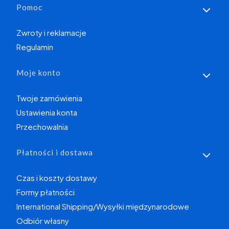
Linki w stopce
Pomoc
Zwroty i reklamacje
Regulamin
Moje konto
Twoje zamówienia
Ustawienia konta
Przechowalnia
Płatności i dostawa
Czas i koszty dostawy
Formy płatności
International Shipping/Wysyłki międzynarodowe
Odbiór własny