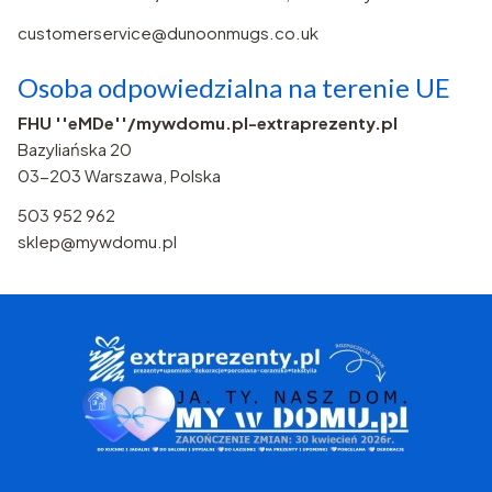
customerservice@dunoonmugs.co.uk
Osoba odpowiedzialna na terenie UE
FHU ''eMDe''/mywdomu.pl-extraprezenty.pl
Bazyliańska 20
03-203 Warszawa, Polska
503 952 962
sklep@mywdomu.pl