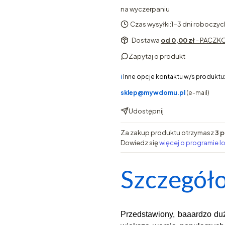
na wyczerpaniu
Czas wysyłki:
1-3 dni roboczyc
Dostawa
od 0,00 zł
- PACZKO
Zapytaj o produkt
ℹ️
Inne opcje kontaktu w/s produktu
sklep@mywdomu.pl
(e-mail)
Udostępnij
Za zakup produktu otrzymasz
3 p
Dowiedz się
więcej o programie l
Szczegóło
Przedstawiony, baaardzo du