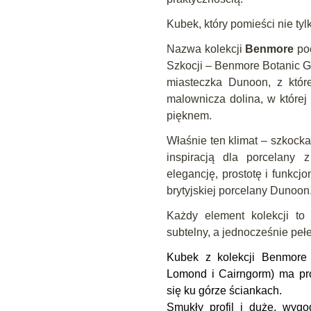
Kubek, który pomieści nie tylk
Nazwa kolekcji
Benmore
poc
Szkocji – Benmore Botanic G
miasteczka Dunoon, z któ
malownicza dolina, w której 
pięknem.
Właśnie ten klimat – szkocka 
inspiracją dla porcelany 
elegancję, prostotę i funkcjo
brytyjskiej porcelany Dunoon
Każdy element kolekcji to 
subtelny, a jednocześnie pełe
Kubek z kolekcji Benmore (
Lomond i Cairngorm) ma pro
się ku górze ściankach.
Smukły profil i duże, wyg