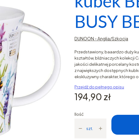
kubek 
BUSY BE
DUNOON - Anglia/Szkocja
Przedstawiony, baaardzo duży ku
kształtów, bliźniaczych kolekcji
jakości delikatnej porcelany kos
z największych dostępnych kubkó
ekskluzywny charakter, którego o
Przejdź do pełnego opisu
Cena
194,90 zł
Ilość
szt.