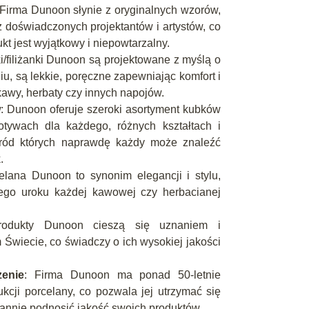
 Firma Dunoon słynie z oryginalnych wzorów,
z doświadczonych projektantów i artystów, co
kt jest wyjątkowy i niepowtarzalny.
i/filiżanki Dunoon są projektowane z myślą o
u, są lekkie, poręczne zapewniając komfort i
awy, herbaty czy innych napojów.
w
: Dunoon oferuje szeroki asortyment kubków
tywach dla każdego, różnych kształtach i
śród których naprawdę każdy może znaleźć
.
elana Dunoon to synonim elegancji i stylu,
ego uroku każdej kawowej czy herbacianej
rodukty Dunoon cieszą się uznaniem i
 Świecie, co świadczy o ich wysokiej jakości
zenie
: Firma Dunoon ma ponad 50-letnie
cji porcelany, co pozwala jej utrzymać się
stannie podnosić jakość swoich produktów.