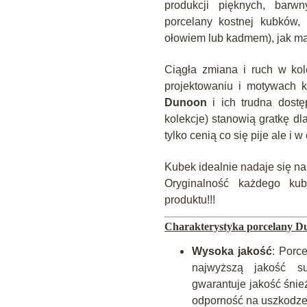
produkcji pięknych, barw
porcelany kostnej kubków, 
ołowiem lub kadmem), jak ma 
Ciągła zmiana i ruch w kol
projektowaniu i motywach 
Dunoon
i ich trudna dostę
kolekcje) stanowią gratkę dl
tylko cenią co się pije ale i w 
Kubek idealnie nadaje się na
Oryginalność każdego kub
produktu!!!
Charakterystyka porcelany D
Wysoka jakość
: Porc
najwyższą jakość s
gwarantuje jakość śnież
odporność na uszkodze