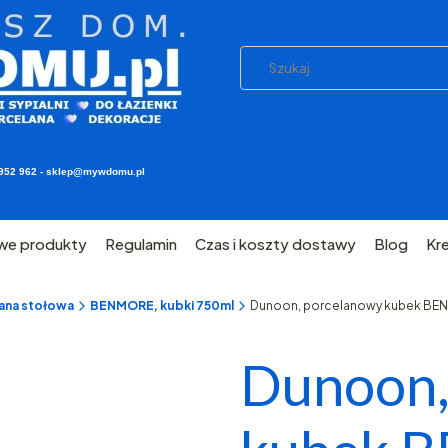
03 952 962 - sklep@mywdomu.pl
we produkty
Regulamin
Czas i koszty dostawy
Blog
Kr
ana stołowa
BENMORE, kubki 750ml
Dunoon, porcelanowy kubek BEN
Dunoon,