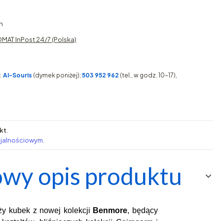
h
MAT InPost 24/7 (Polska)
:
AI-Souris
(dymek poniżej);
503 952 962
(tel., w godz. 10-17),
kt
.
ojalnościowym.
wy opis produktu
ży kubek z nowej kolekcji
Benmore
, będący