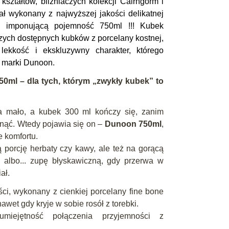
kształtów, bliźniaczych kolekcji Cairngorm i
ł wykonany z najwyższej jakości delikatnej
je imponującą pojemność 750ml !!! Kubek
zych dostępnych kubków z porcelany kostnej,
lekkość i ekskluzywny charakter, którego
 marki Dunoon.
ml – dla tych, którym „zwykły kubek” to
 za mało, a kubek 300 ml kończy się, zanim
gnąć. Wtedy pojawia się on –
Dunoon 750ml
,
 komfortu.
ą porcję herbaty czy kawy, ale też na gorącą
albo... zupę błyskawiczną, gdy przerwa w
ał.
ci, wykonany z cienkiej porcelany fine bone
wet gdy kryje w sobie rosół z torebki.
miejętność połączenia przyjemności z