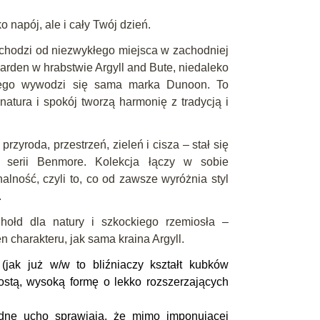
o napój, ale i cały Twój dzień.
hodzi od niezwykłego miejsca w zachodniej
arden w hrabstwie Argyll and Bute, niedaleko
rego wywodzi się sama marka Dunoon. To
natura i spokój tworzą harmonię z tradycją i
przyroda, przestrzeń, zieleń i cisza – stał się
z serii Benmore. Kolekcja łączy w sobie
nalność, czyli to, co od zawsze wyróżnia styl
.
hołd dla natury i szkockiego rzemiosła –
n charakteru, jak sama kraina Argyll.
jak już w/w to bliźniaczy kształt kubków
stą, wysoką formę o lekko rozszerzających
odne ucho sprawiają, że mimo imponującej