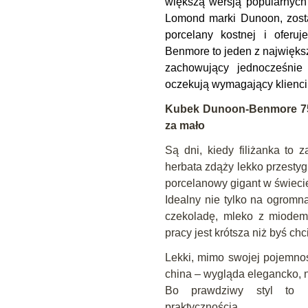
większą wersją popularnych 
Lomond marki Dunoon, zosta
porcelany kostnej i oferu
Benmore to jeden z najwięks
zachowujący jednocześnie 
oczekują wymagający klienci
Kubek Dunoon-Benmore 750
za mało
Są dni, kiedy filiżanka to
herbata zdąży lekko przesty
porcelanowy gigant w świecie
Idealny nie tylko na ogromn
czekoladę, mleko z miodem 
pracy jest krótsza niż byś chci
Lekki, mimo swojej pojemnoś
china – wygląda elegancko, na
Bo prawdziwy styl to u
praktycznością.