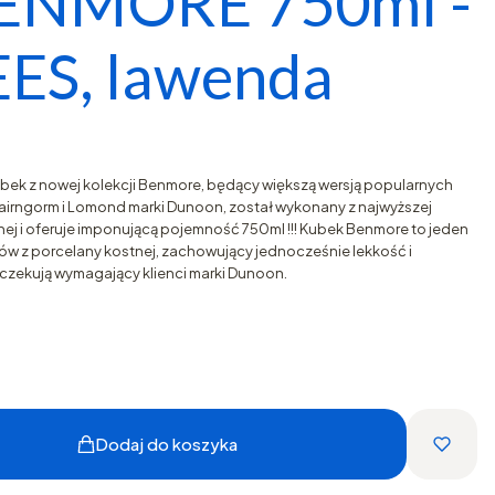
BENMORE 750ml -
ES, lawenda
bek z nowej kolekcji Benmore, będący większą wersją popularnych
 Cairngorm i Lomond marki Dunoon, został wykonany z najwyższej
tnej i oferuje imponującą pojemność 750ml !!! Kubek Benmore to jeden
w z porcelany kostnej, zachowujący jednocześnie lekkość i
czekują wymagający klienci marki Dunoon.
Dodaj do koszyka