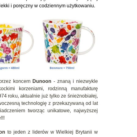
lekki i poręczny w codziennym użytkowaniu.
 przez koncern
Dunoon
- znaną i niezwykle
ockimi korzeniami, rodzinną manufakturę
4 roku, aktualnie już tylko ze śnieżnobiałej,
woczesną technologię z przekazywaną od lat
adczeniem tworząc unikatowe, najwyższej
!!!
on
to jeden z liderów w Wielkiej Brytanii w