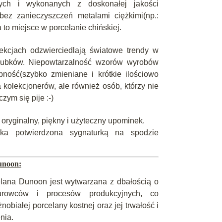
nych i wykonanych z doskonałej jakości
bez zanieczyszczeń metalami ciężkimi(np.:
to miejsce w porcelanie chińskiej.
ekcjach odzwierciedlają światowe trendy w
kubków. Niepowtarzalność wzorów wyrobów
pność(szybko zmieniane i krótkie ilościowo
a kolekcjonerów, ale również osób, którzy nie
czym się pije :-)
 oryginalny, piękny i użyteczny upominek.
ka potwierdzona sygnaturką na spodzie
unoon:
elana Dunoon jest wytwarzana z dbałością o
urowców i procesów produkcyjnych, co
nobiałej porcelany kostnej oraz jej trwałość i
nia.