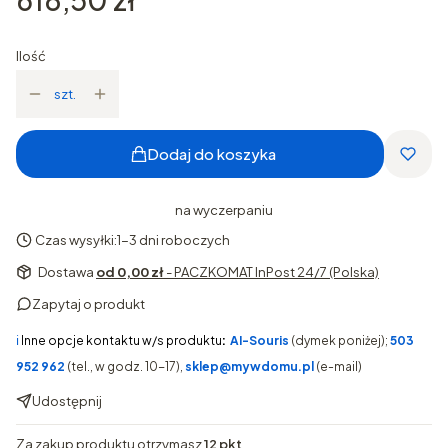
Ilość
szt.
Dodaj do koszyka
na wyczerpaniu
Czas wysyłki:
1-3 dni roboczych
Dostawa
od 0,00 zł
- PACZKOMAT InPost 24/7 (Polska)
Zapytaj o produkt
ℹ️
Inne opcje kontaktu w/s produktu
:
AI-Souris
(dymek poniżej);
503
952 962
(tel., w godz. 10-17),
sklep@mywdomu.pl
(e-mail)
Udostępnij
Za zakup produktu otrzymasz
12 pkt
.