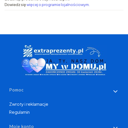
Dowiedz się
więcej o programie lojalnościowym.
Linki w stopce
Pomoc
Zwroty i reklamacje
Regulamin
Moje konto