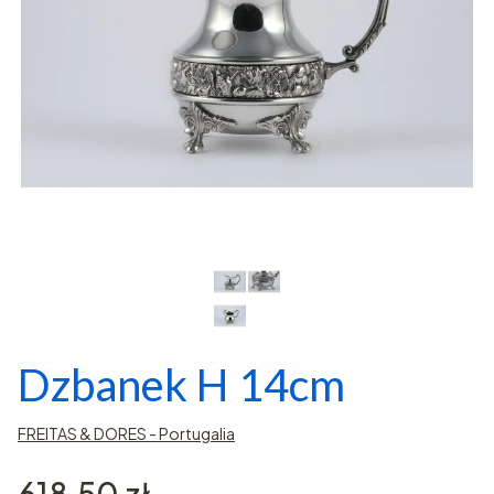
Dzbanek H 14cm
FREITAS & DORES - Portugalia
Cena
618,50 zł