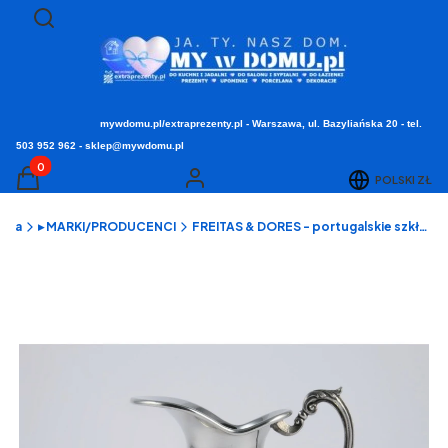
Otwórz wyszukiwarkę
Szukaj
mywdomu.pl/extraprezenty.pl - Warszawa, ul. Bazyliańska 20 - tel.
503 952 962 - sklep@mywdomu.pl
Produkty w koszyku: 0. Zobacz szczegóły
POLSKI
ZŁ
Koszyk
Zaloguj się
ówna
▸ MARKI/PRODUCENCI
FREITAS & DORES - portugalskie szkło zdobione cyną