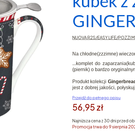
kubek z
GINGERB
NUOVA R2S/EASY LIFE/POZZI M
Na chłodne(zzzimne) wieczory
...komplet do zaparzania(ku
(piernik) o bardzo oryginaln
Produkt kolekcji
Gingerbrea
jest z dobrej jakości, połysku
Przejdź do pełnego opisu
56,95 zł
Najniższa cena z 30 dni przed ob
Promocja trwa do 9 sierpnia 2