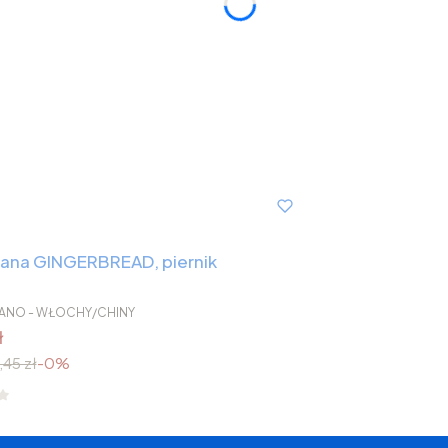
klana GINGERBREAD, piernik
ILANO - WŁOCHY/CHINY
ł
,45 zł
-0%