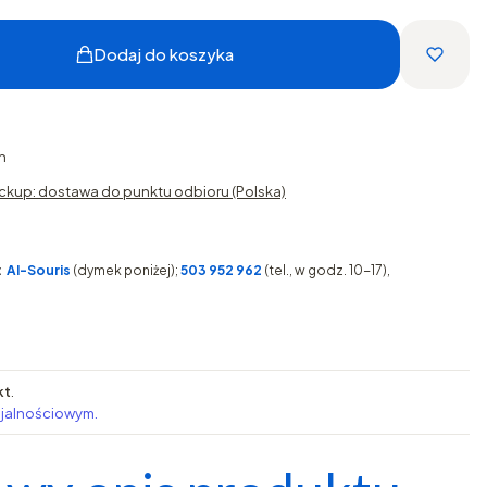
Dodaj do koszyka
h
ckup: dostawa do punktu odbioru (Polska)
:
AI-Souris
(dymek poniżej);
503 952 962
(tel., w godz. 10-17),
kt
.
ojalnościowym.