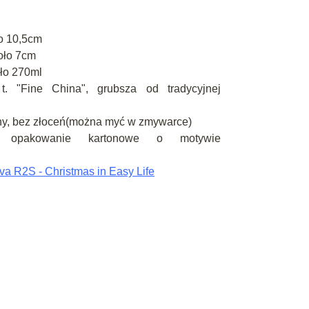
o 10,5cm
oło 7cm
ło 270ml
 t. "Fine China", grubsza od tradycyjnej
ony, bez złoceń(można myć w zmywarce)
: opakowanie kartonowe o motywie
va R2S - Christmas in Easy Life