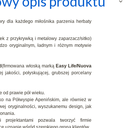
wy opis produktu
ry dla każdego miłośnika parzenia herbaty
bek z przykrywką i metalowy zaparzacz/sitko)
rdzo oryginalnym, ładnym i różnym motywie
d
(firmowana włoską marką
Easy Life/Nuova
j jakości, połyskującej, grubszej porcelany
je od prawie pół wieku.
lko na Półwyspie Apenińskim, ale również w
owej oryginalności, wyszukanemu design, jak
konania.
 projektantami pozwala tworzyć firmie
ce uznanie wśród szerokiego grona klientów.