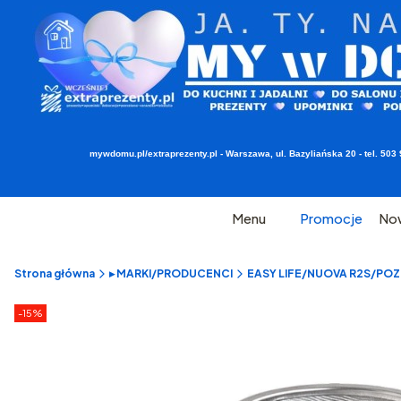
mywdomu.pl/extraprezenty.pl - Warszawa, ul. Bazyliańska 20 - tel. 5
Menu
Promocje
No
Strona główna
▸ MARKI/PRODUCENCI
EASY LIFE/NUOVA R2S/POZZI
Etykiety produktu
zniżki
-15%