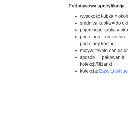
Podstawowa specyfikacja
:
wysokość kubka = okoł
średnica kubka = do ok
pojemność kubka = oko
porcelana: niekostna
porcelany kostnej
motyw: trwale naniesi
sposób pakowania
kolekcji/filiżanki
kolekcja:
Easy Life/Nuo
e