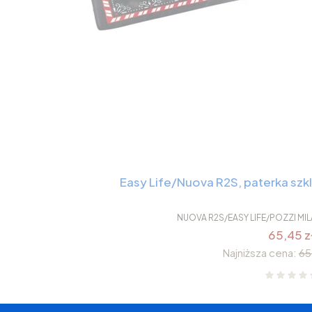
Easy Life/Nuova R2S, paterka sz
NUOVA R2S/EASY LIFE/POZZI M
65,45 z
Najniższa cena:
65