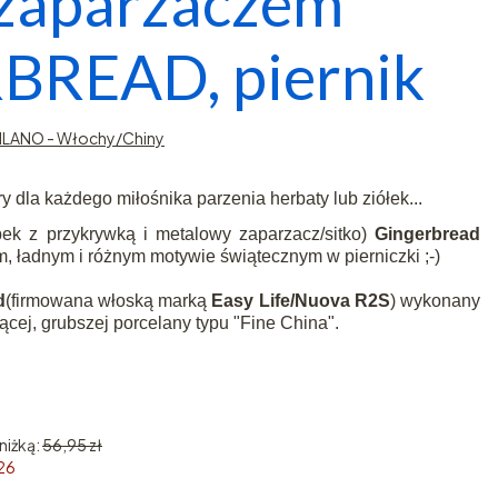
 zaparzaczem
READ, piernik
ILANO - Włochy/Chiny
 dla każdego miłośnika parzenia herbaty lub ziółek...
bek z przykrywką i metalowy zaparzacz/sitko)
Gingerbread
ym, ładnym i różnym motywie świątecznym w pierniczki ;-)
d
(firmowana włoską marką
Easy Life/Nuova R2S
) wykonany
jącej, grubszej porcelany typu "Fine China".
niżką:
56,95 zł
026