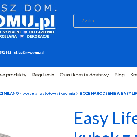
03 952 962 - sklep@mywdomu.pl
we produkty
Regulamin
Czas i koszty dostawy
Blog
Kr
 MILANO - porcelana stołowa i kuchnia
BOŻE NARODZENIE W EASY LI
Easy Li