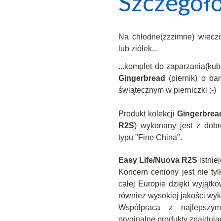
Szczegóło
Na chłodne(zzzimne) wieczo
lub ziółek...
...komplet do zaparzania(ku
Gingerbread
(piernik) o ba
świątecznym w pierniczki ;-)
Produkt kolekcji
Gingerbrea
R2S
) wykonany jest z dobre
typu "Fine China".
Easy Life/Nuova R2S
istnie
Koncern ceniony jest nie ty
całej Europie dzięki wyjątk
również wysokiej jakości wy
Współpraca z najlepszymi
oryginalne produkty znajdują