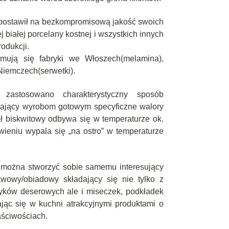
 postawił na bezkompromisową jakość swoich
 białej porcelany kostnej i wszystkich innych
odukcji.
mują się fabryki we Włoszech(melamina),
 Niemczech(serwetki).
 zastosowano charakterystyczny sposób
adający wyrobom gotowym specyficzne walory
ł biskwitowy odbywa się w temperaturze ok.
wieniu wypala się „na ostro” w temperaturze
można stworzyć sobie samemu interesujący
wowy/obiadowy składający się nie tylko z
rzyków deserowych ale i miseczek, podkładek
jąc się w kuchni atrakcyjnymi produktami o
aściwościach.