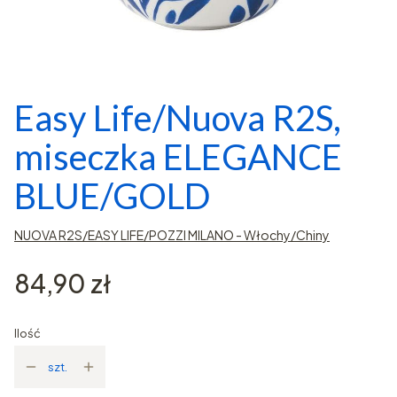
Easy Life/Nuova R2S,
miseczka ELEGANCE
BLUE/GOLD
NUOVA R2S/EASY LIFE/POZZI MILANO - Włochy/Chiny
Cena
84,90 zł
Ilość
szt.