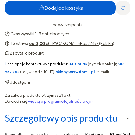
Dodaj do koszyka
na wyczerpaniu
Czas wysyłki:
1-3 dni roboczych
Dostawa
od 0,00 zł
- PACZKOMAT InPost 24/7 (Polska)
Zapytaj o produkt
ℹ️
Inne opcje kontaktu w/s produktu
:
AI-Souris
(dymek poniżej);
503
952 962
(tel., w godz. 10-17),
sklep@mywdomu.pl
(e-mail)
Udostępnij
Za zakup produktu otrzymasz
1 pkt
.
Dowiedz się
więcej o programie lojalnościowym.
Szczegółowy opis produktu
Niewielka miseczka z kolekcji
Elegance Blue/Gold