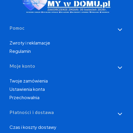
Linki w stopce
Pomoc
Zwroty i reklamacje
Regulamin
Moje konto
Twoje zamówienia
Ustawienia konta
Przechowalnia
Płatności i dostawa
Czas i koszty dostawy