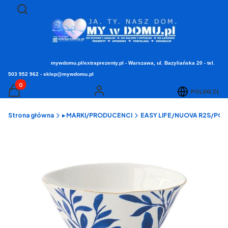
Otwórz wyszukiwarkę
Szukaj
mywdomu.pl/extraprezenty.pl - Warszawa, ul. Bazyliańska 20 - tel.
503 952 962 - sklep@mywdomu.pl
Produkty w koszyku: 0. Zobacz szczegóły
POLSKI
ZŁ
Koszyk
Zaloguj się
Strona główna
▸ MARKI/PRODUCENCI
EASY LIFE/NUOVA R2S/POZZI