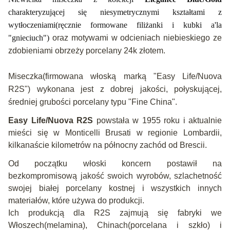
charakteryzującej się niesymetrycznymi kształtami z
wytłoczeniami(ręcznie formowane filiżanki i kubki a'la
"gnieciuch")
oraz motywami w odcieniach niebieskiego ze
zdobieniami obrzeży porcelany 24k złotem.
Miseczka(firmowana włoską marką "Easy Life/Nuova
R2S") wykonana jest z dobrej jakości, połyskującej,
średniej grubości porcelany typu "Fine China".
Easy Life/Nuova R2S
powstała w 1955 roku i aktualnie
mieści się w Monticelli Brusati w regionie Lombardii,
kilkanaście kilometrów na północny zachód od Brescii.
Od początku włoski koncern postawił na
bezkompromisową jakość swoich wyrobów, szlachetność
swojej białej porcelany kostnej i wszystkich innych
materiałów, które używa do produkcji.
Ich produkcją dla R2S zajmują się fabryki we
Włoszech(melamina), Chinach(porcelana i szkło) i