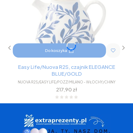
Do koszyka
Easy Life/Nuova R2S, czajnik ELEGANCE
BLUE/GOLD
NUOVA R2S/EASY LIFE/POZZI MILANO - WŁOCHY/CHINY
Cena
217,90 zł