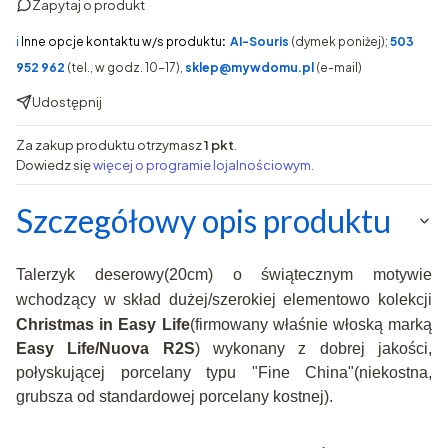
Zapytaj o produkt
ℹ️
Inne opcje kontaktu w/s produktu
:
AI-Souris
(dymek poniżej);
503
952 962
(tel., w godz. 10-17),
sklep@mywdomu.pl
(e-mail)
Udostępnij
Za zakup produktu otrzymasz
1 pkt
.
Dowiedz się
więcej o programie lojalnościowym.
Szczegółowy opis produktu
Talerzyk deserowy(20cm) o świątecznym motywie
wchodzący w skład dużej/szerokiej elementowo kolekcji
Christmas in Easy Life
(firmowany właśnie włoską marką
Easy Life/Nuova R2S
) wykonany z dobrej jakości,
połyskującej porcelany typu "Fine China"(niekostna,
grubsza od standardowej porcelany kostnej).