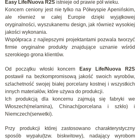
Easy Life/Nuova R2S
istnieje od prawie pół wieku.
Koncern ceniony jest nie tylko na Półwyspie Apenińskim,
ale również w całej Europie dzięki wyjątkowej
oryginalności, wyszukanemu design, jak również wysokiej
jakości wykonania.
Współpraca z najlepszymi projektantami pozwala tworzyć
firmie oryginalne produkty znajdujące uznanie wśród
szerokiego grona klientów.
Od początku włoski koncern
Easy Life/Nuova R2S
postawił na bezkompromisową jakość swoich wyrobów,
szlachetność swojej białej porcelany kostnej i wszystkich
innych materiałów, które używa do produkcji.
Ich produkcją dla koncernu zajmują się fabryki we
Włoszech(melamina), Chinach(porcelana i szkło) i
Niemczech(serwetki).
Przy produkcji której zastosowano charakterystyczny
sposób wypału(tzw. biskwitowy), nadający wyrobom