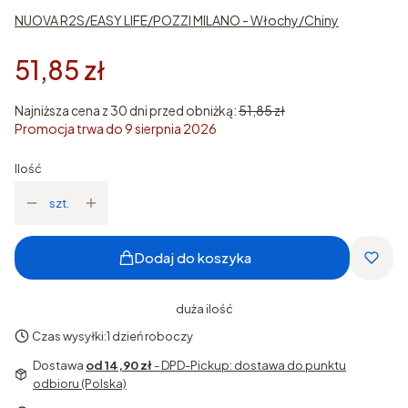
NUOVA R2S/EASY LIFE/POZZI MILANO - Włochy/Chiny
51,85 zł
Najniższa cena z 30 dni przed obniżką:
51,85 zł
Promocja trwa do 9 sierpnia 2026
Ilość
szt.
Dodaj do koszyka
duża ilość
Czas wysyłki:
1 dzień roboczy
Dostawa
od 14,90 zł
- DPD-Pickup: dostawa do punktu
odbioru (Polska)